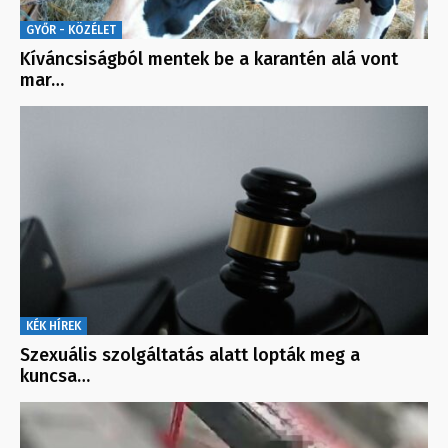
GYŐR - KÖZÉLET
Kíváncsiságból mentek be a karantén alá vont
mar…
KÉK HÍREK
Szexuális szolgáltatás alatt lopták meg a
kuncsa…