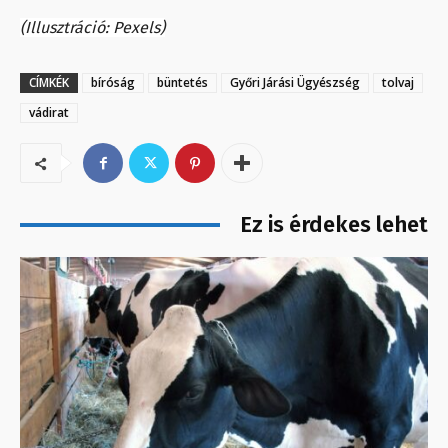
(Illusztráció: Pexels)
CÍMKÉK
bíróság
büntetés
Győri Járási Ügyészség
tolvaj
vádirat
Ez is érdekes lehet