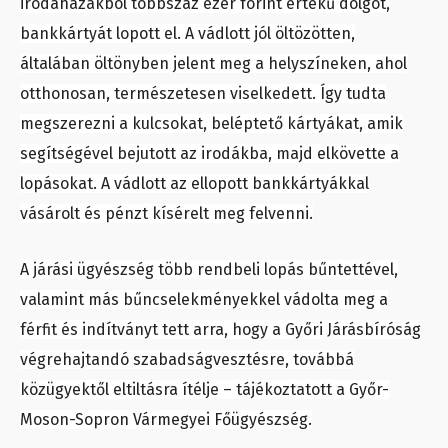
irodaházakból többszáz ezer forint értékű dolgot,
bankkártyát lopott el. A vádlott jól öltözötten,
általában öltönyben jelent meg a helyszíneken, ahol
otthonosan, természetesen viselkedett. Így tudta
megszerezni a kulcsokat, beléptető kártyákat, amik
segítségével bejutott az irodákba, majd elkövette a
lopásokat. A vádlott az ellopott bankkártyákkal
vásárolt és pénzt kísérelt meg felvenni.
A járási ügyészség több rendbeli lopás bűntettével,
valamint más bűncselekményekkel vádolta meg a
férfit és indítványt tett arra, hogy a Győri Járásbíróság
végrehajtandó szabadságvesztésre, továbbá
közügyektől eltiltásra ítélje – tájékoztatott a Győr-
Moson-Sopron Vármegyei Főügyészség.