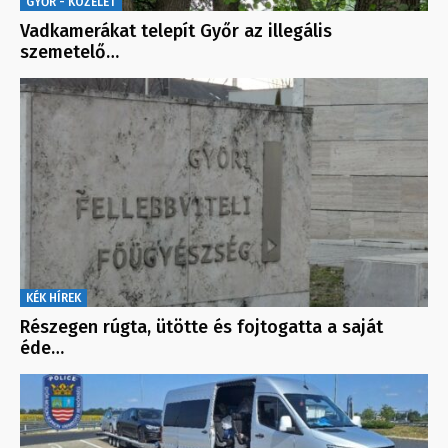
GYŐR - KÖZÉLET
Vadkamerákat telepít Győr az illegális
szemetelő…
KÉK HÍREK
Részegen rúgta, ütötte és fojtogatta a saját
éde…