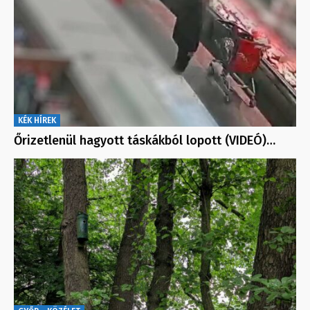
KÉK HÍREK
Őrizetlenül hagyott táskákból lopott (VIDEÓ)…