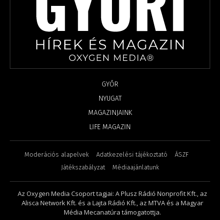
GYŐR
NYUGAT
MAGAZINJAINK
LIFE MAGAZIN
Moderációs alapelvek
Adatkezelési tájékoztató
ÁSZF
Játékszabályzat
Médiaajánlatunk
Az Oxygen Media Csoport tagjai: A Plusz Rádió Nonprofit Kft., az
Alisca Network Kft. és a Lajta Rádió Kft., az MTVA és a Magyar
Média Mecanatúra támogatottja.