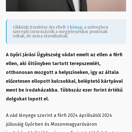
Cikkünk frissítése óta eltelt
3 hónap
, a szövegben
szereplő információk a megjelenéskor pontosak
voltak, de mára elavulhattak.
A Győri Járási Ügyészség vádat emelt az ellen a férfi
ellen, aki öltönyben tartott terepszemlét,
otthonosan mozgott a helyszíneken, így az általa
előzetesen ellopott kulcsokkal, beléptető kártyával
ment be irodaházakba. Többszáz ezer forint értékű
dolgokat lopott el.
A vád lényege szerint a férfi 2024 áprilisától 2024
júliusáig Győrben és Mosonmagyaróváron