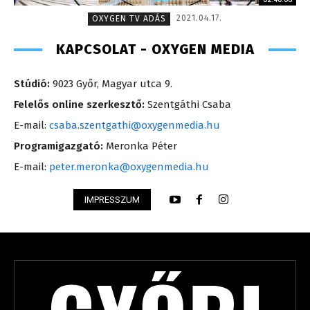
2021.04.17.
OXYGEN TV ADÁS
KAPCSOLAT - OXYGEN MEDIA
Stúdió:
9023 Győr, Magyar utca 9.
Felelős online szerkesztő:
Szentgáthi Csaba
E-mail:
csaba.szentgathi@oxygenmedia.hu
Programigazgató:
Meronka Péter
E-mail:
peter.meronka@oxygenmedia.hu
IMPRESSZUM