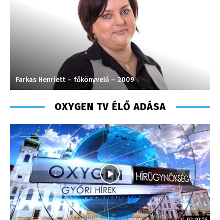
Farkas Henriett – főkönyvelő – 2009
S
OXYGEN TV ÉLŐ ADÁSA
02:40:06