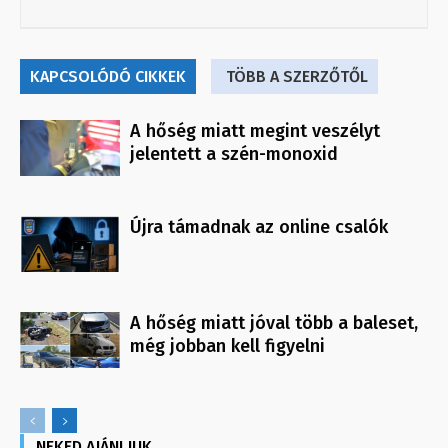
KAPCSOLÓDÓ CIKKEK
TÖBB A SZERZŐTŐL
A hőség miatt megint veszélyt
jelentett a szén-monoxid
Újra támadnak az online csalók
A hőség miatt jóval több a baleset,
még jobban kell figyelni
NEKED AJÁNLJUK