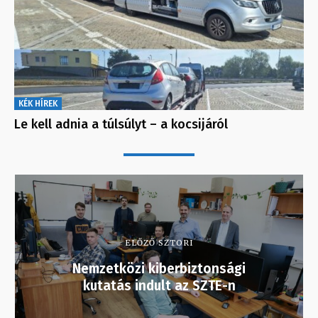
KÉK HÍREK
Le kell adnia a túlsúlyt – a kocsijáról
ELŐZŐ SZTORI
Nemzetközi kiberbiztonsági
kutatás indult az SZTE-n