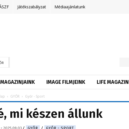
ÁSZF
Játékszabályzat
Médiaajánlatunk
ŐR
MAGAZINJAINK
IMAGE FILMJEINK
LIFE MAGAZIN
lap
GYŐR
Győr - Sport
é, mi készen állunk
-
2025.09.03.
GYŐR
GYŐR - SPORT