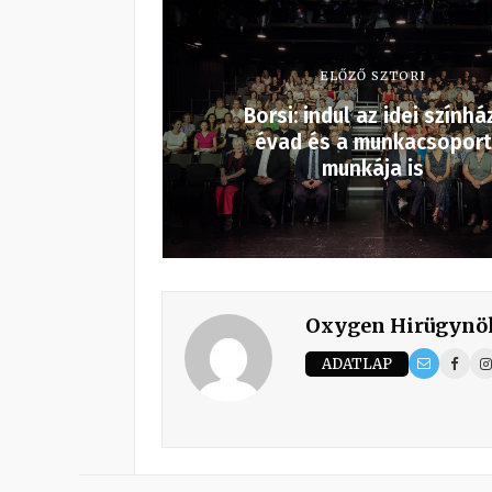
ELŐZŐ SZTORI
Borsi: indul az idei színhá
évad és a munkacsoport
munkája is
Oxygen Hirügynö
ADATLAP