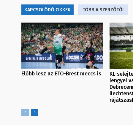
KAPCSOLÓDÓ CIKKEK
TÖBB A SZERZŐTŐL
Előbb lesz az ETO-Brest meccs is
KL-selejt
lengyel v
Debrecenn
liechtenst
rájátszás