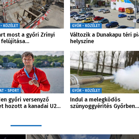
 - KÖZÉLET
GYŐR - KÖZÉLET
tart most a győri Zrínyi
Változik a Dunakapu téri pi
 felújítása…
helyszíne
AT - SPORT
GYŐR - KÖZÉLET
en győri versenyző
Indul a melegködös
t hozott a kanadai U2…
szúnyoggyérítés Győrben…