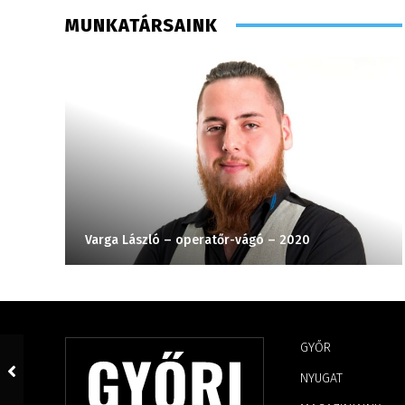
MUNKATÁRSAINK
Varga László – operatőr-vágó – 2020
GYŐR
NYUGAT