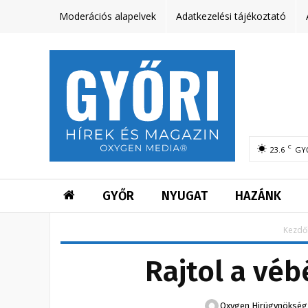
Moderációs alapelvek
Adatkezelési tájékoztató
C
23.6
GY
GYŐR
NYUGAT
HAZÁNK
Kezdő
Rajtol a véb
Oxygen Hirügynökség