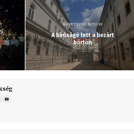
KÖVETKEZŐ SZTORI
zi
A bíróságé lett a bezárt
börtön
kség