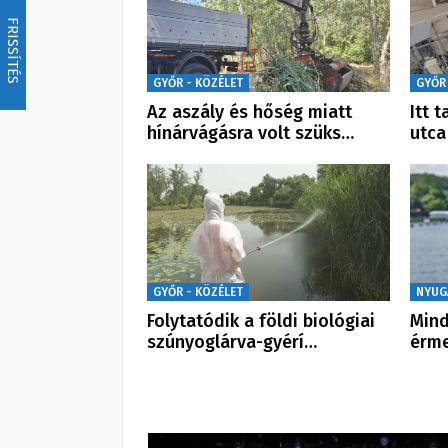
FRISSÍTÉS
GYŐR - KÖZÉLET
GYŐR
Az aszály és hőség miatt
Itt 
hínárvágásra volt szüks…
utca
GYŐR - KÖZÉLET
NYUG
Folytatódik a földi biológiai
Mind
szúnyoglárva-gyérí…
érme