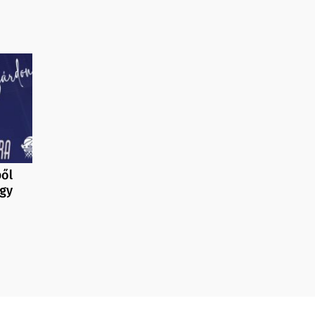
ből
agy