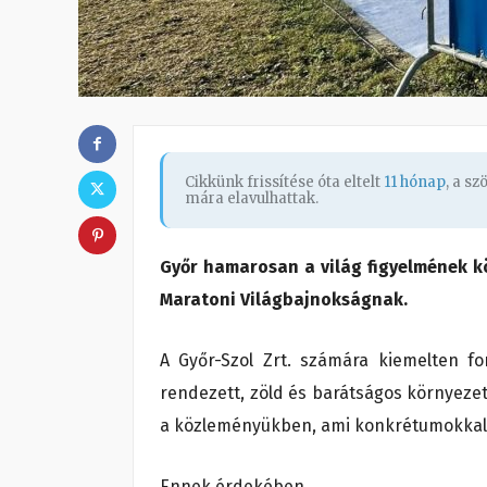
Cikkünk frissítése óta eltelt
11 hónap
, a s
mára elavulhattak.
Győr hamarosan a világ figyelmének k
Maratoni Világbajnokságnak.
A Győr-Szol Zrt. számára kiemelten 
rendezett, zöld és barátságos környezet
a közleményükben, ami konkrétumokkal i
Ennek érdekében