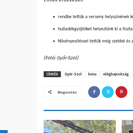
rendbe tettük a verseny helyszínének k
hulladékgyűjtőket helyeztünk ki a tisz
Növényesítéssel tettük még szebbé és z
(Fotó: Győr-Szol)
CÍMKÉK
Győr-Szol
kenu
világbajnokság
Megosztás