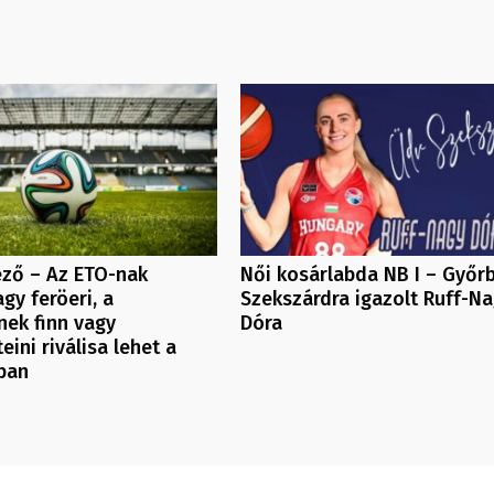
ező – Az ETO-nak
Női kosárlabda NB I – Győr
agy feröeri, a
Szekszárdra igazolt Ruff-N
ek finn vagy
Dóra
eini riválisa lehet a
ban