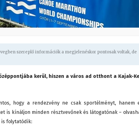
zövegben szereplő információk a megjelenéskor pontosak voltak, de
özéppontjába kerül, hiszen a város ad otthont a Kajak-K
fontos, hogy a rendezvény ne csak sportélményt, hanem 
et is kínáljon minden résztvevőnek és látogatónak – olvash
s folytatódik: