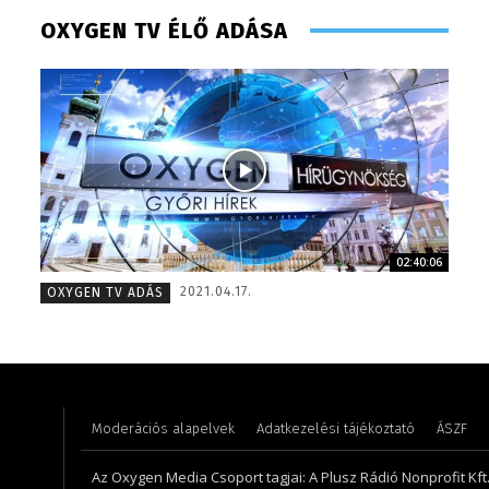
OXYGEN TV ÉLŐ ADÁSA
02:40:06
Turi Szilvia- könyvelési asszisztens
Szentgá
2021.04.17.
OXYGEN TV ADÁS
Moderációs alapelvek
Adatkezelési tájékoztató
ÁSZF
Az Oxygen Media Csoport tagjai: A Plusz Rádió Nonprofit Kft.,