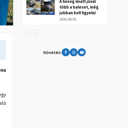
A hőség miatt jóval
több a baleset, még
jobban kell figyelni
2026.08.05.
Követés:
enu
egy
ató