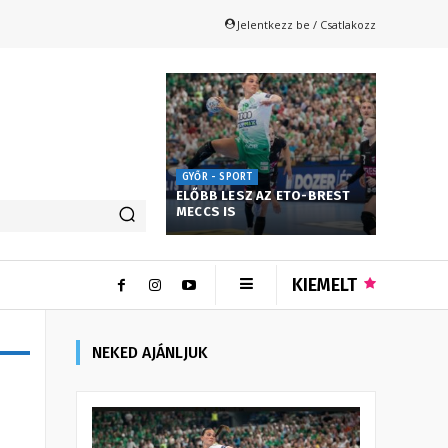
Jelentkezz be / Csatlakozz
GYŐR - SPORT
ELŐBB LESZ AZ ETO-BREST
MECCS IS
KIEMELT
NEKED AJÁNLJUK