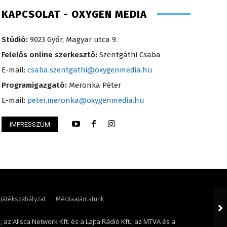
KAPCSOLAT - OXYGEN MEDIA
Stúdió:
9023 Győr, Magyar utca 9.
Felelős online szerkesztő:
Szentgáthi Csaba
E-mail:
csaba.szentgathi@oxygenmedia.hu
Programigazgató:
Meronka Péter
E-mail:
peter.meronka@oxygenmedia.hu
IMPRESSZUM
thi Csaba – főszerkesztő – 2008
Horváth Ferenc – o
Játékszabályzat
Médiaajánlatunk
 az Alisca Network Kft. és a Lajta Rádió Kft., az MTVA és a