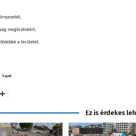
örnyezetét,
taság megőrzéséért,
öldebbé a területet.
kajak
Ez is érdekes le