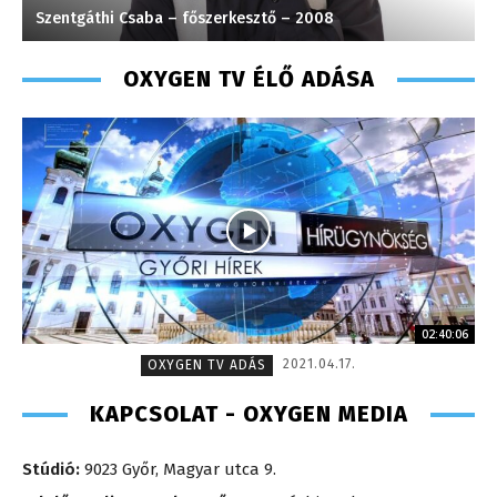
Süli Gabriella – sales manager – 2013
G
OXYGEN TV ÉLŐ ADÁSA
02:40:06
2021.04.17.
OXYGEN TV ADÁS
KAPCSOLAT - OXYGEN MEDIA
Stúdió:
9023 Győr, Magyar utca 9.