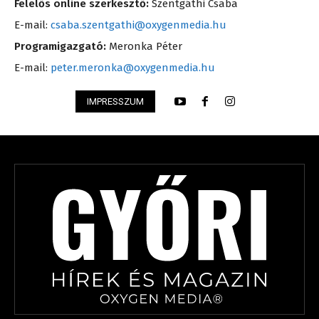
Felelős online szerkesztő:
Szentgáthi Csaba
E-mail:
csaba.szentgathi@oxygenmedia.hu
Programigazgató:
Meronka Péter
E-mail:
peter.meronka@oxygenmedia.hu
IMPRESSZUM