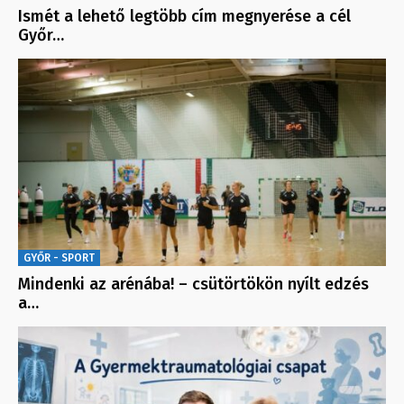
Ismét a lehető legtöbb cím megnyerése a cél
Győr…
GYŐR - SPORT
Mindenki az arénába! – csütörtökön nyílt edzés
a…