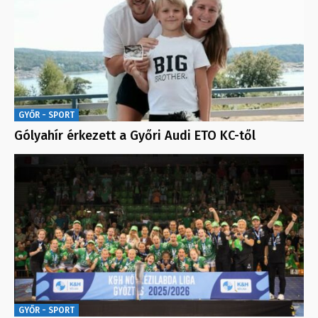
GYŐR - SPORT
Gólyahír érkezett a Győri Audi ETO KC-től
GYŐR - SPORT