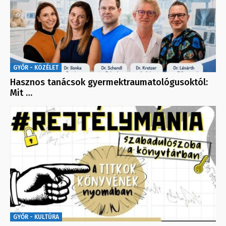
GYŐR - KÖZÉLET
Hasznos tanácsok gyermektraumatológusoktól:
Mit …
GYŐR - KULTÚRA