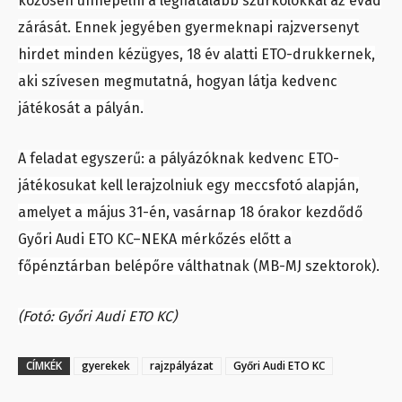
közösen ünnepelni a legfiatalabb szurkolókkal az évad
zárását. Ennek jegyében gyermeknapi rajzversenyt
hirdet minden kézügyes, 18 év alatti ETO-drukkernek,
aki szívesen megmutatná, hogyan látja kedvenc
játékosát a pályán.
A feladat egyszerű: a pályázóknak kedvenc ETO-
játékosukat kell lerajzolniuk egy meccsfotó alapján,
amelyet a május 31-én, vasárnap 18 órakor kezdődő
Győri Audi ETO KC–NEKA mérkőzés előtt a
főpénztárban belépőre válthatnak (MB-MJ szektorok).
(Fotó: Győri Audi ETO KC)
CÍMKÉK
gyerekek
rajzpályázat
Győri Audi ETO KC