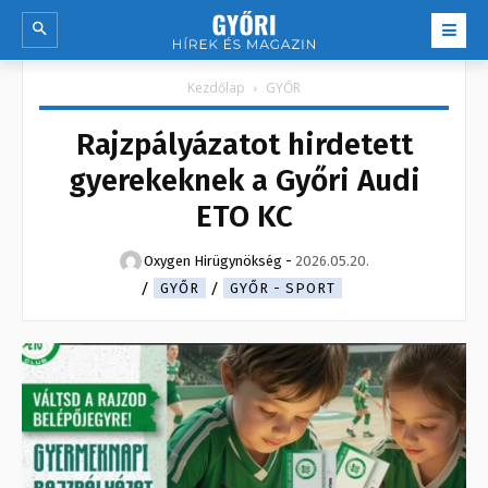
Kezdőlap
GYŐR
Rajzpályázatot hirdetett
gyerekeknek a Győri Audi
ETO KC
Oxygen Hirügynökség
-
2026.05.20.
GYŐR
GYŐR - SPORT