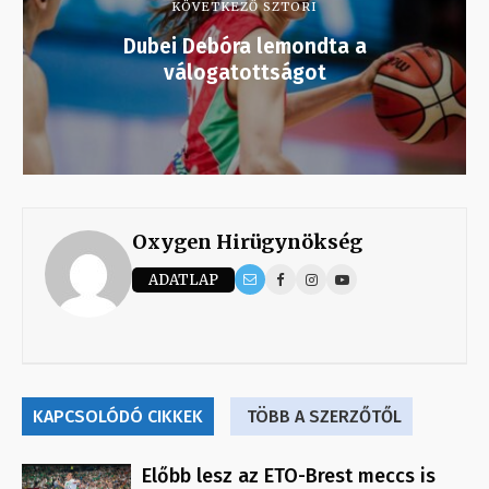
KÖVETKEZŐ SZTORI
Dubei Debóra lemondta a
válogatottságot
Oxygen Hirügynökség
ADATLAP
KAPCSOLÓDÓ CIKKEK
TÖBB A SZERZŐTŐL
Előbb lesz az ETO-Brest meccs is