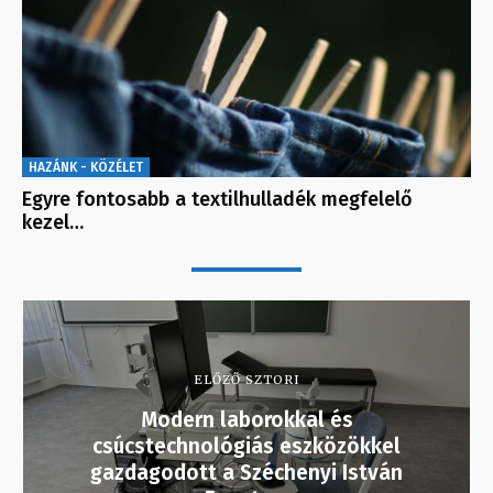
HAZÁNK - KÖZÉLET
Egyre fontosabb a textilhulladék megfelelő
kezel…
ELŐZŐ SZTORI
Modern laborokkal és
csúcstechnológiás eszközökkel
gazdagodott a Széchenyi István