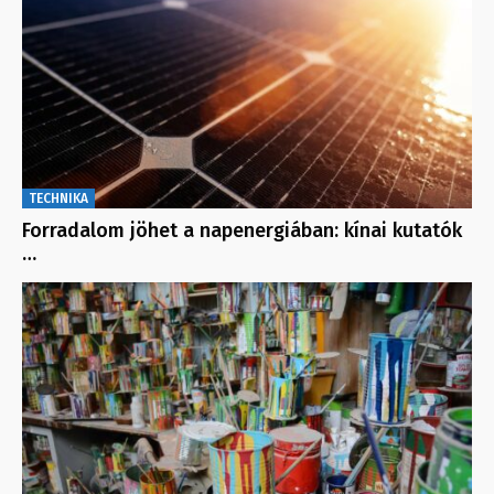
TECHNIKA
Forradalom jöhet a napenergiában: kínai kutatók
…