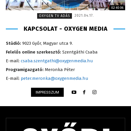
02:40:06
2021.04.17.
OXYGEN TV ADÁS
KAPCSOLAT - OXYGEN MEDIA
Stúdió:
9023 Győr, Magyar utca 9.
Felelős online szerkesztő:
Szentgáthi Csaba
E-mail:
csaba.szentgathi@oxygenmedia.hu
Programigazgató:
Meronka Péter
E-mail:
peter.meronka@oxygenmedia.hu
IMPRESSZUM