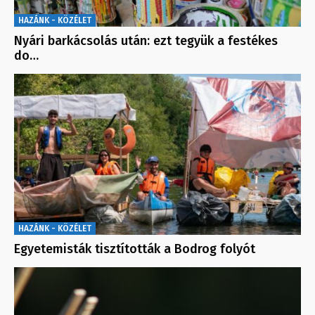
HAZÁNK - KÖZÉLET
Nyári barkácsolás után: ezt tegyük a festékes
do…
HAZÁNK - KÖZÉLET
Egyetemisták tisztították a Bodrog folyót