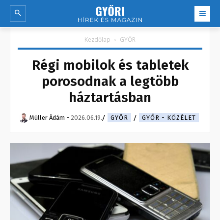
Kezdőlap
GYŐR
Régi mobilok és tabletek
porosodnak a legtöbb
háztartásban
Müller Ádám
-
2026.06.19.
GYŐR
GYŐR - KÖZÉLET