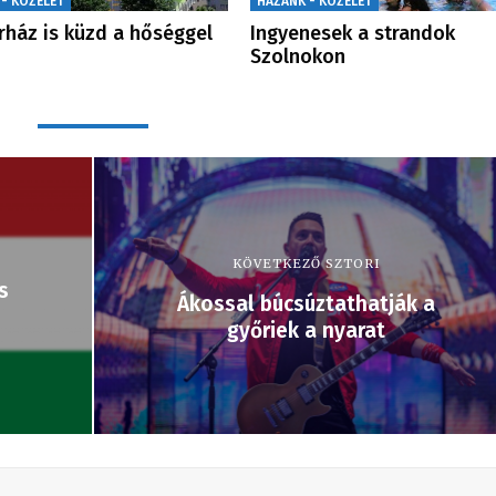
 - KÖZÉLET
HAZÁNK - KÖZÉLET
rház is küzd a hőséggel
Ingyenesek a strandok
Szolnokon
KÖVETKEZŐ SZTORI
s
Ákossal búcsúztathatják a
győriek a nyarat