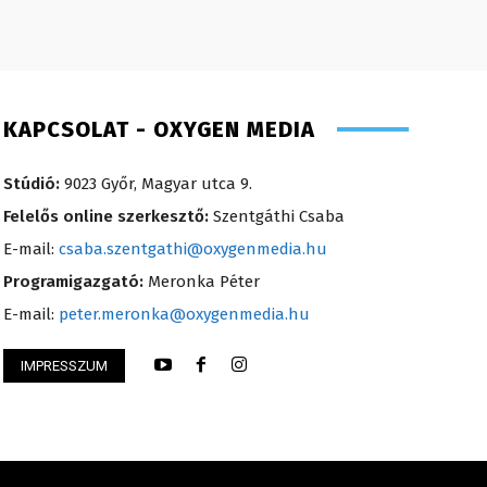
KAPCSOLAT - OXYGEN MEDIA
Stúdió:
9023 Győr, Magyar utca 9.
Felelős online szerkesztő:
Szentgáthi Csaba
E-mail:
csaba.szentgathi@oxygenmedia.hu
Programigazgató:
Meronka Péter
E-mail:
peter.meronka@oxygenmedia.hu
Kőműves Krisztián 
IMPRESSZUM
öníz – sales manager – 2014
2013