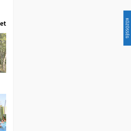
KÖZÖSSÉG
het