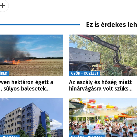
Ez is érdekes le
ÍREK
GYŐR - KÖZÉLET
ven hektáron égett a
Az aszály és hőség miatt
ó, súlyos balesetek…
hínárvágásra volt szüks…