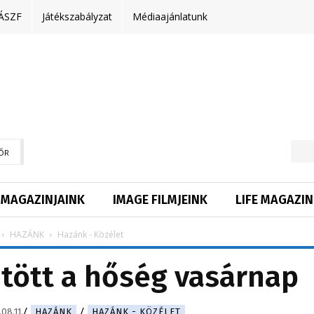
ÁSZF
Játékszabályzat
Médiaajánlatunk
ŐR
MAGAZINJAINK
IMAGE FILMJEINK
LIFE MAGAZIN
HAZÁNK
Hazánk - Közélet
tött a hőség vasárnap
08.11.
HAZÁNK
HAZÁNK - KÖZÉLET