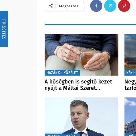
Megosztás
FRISSÍTÉS
HAZÁNK - KÖZÉLET
KÉK H
A hőségben is segítő kezet
Negy
nyújt a Máltai Szeret…
tarl