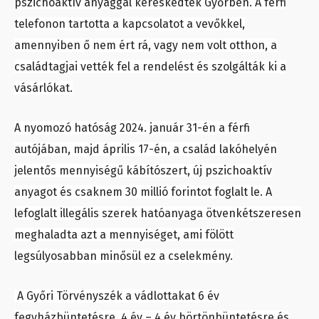
pszichoaktív anyaggal kereskedtek Győrben. A férfi
telefonon tartotta a kapcsolatot a vevőkkel,
amennyiben ő nem ért rá, vagy nem volt otthon, a
családtagjai vették fel a rendelést és szolgálták ki a
vásárlókat.
A nyomozó hatóság 2024. január 31-én a férfi
autójában, majd április 17-én, a család lakóhelyén
jelentős mennyiségű kábítószert, új pszichoaktív
anyagot és csaknem 30 millió forintot foglalt le. A
lefoglalt illegális szerek hatóanyaga ötvenkétszeresen
meghaladta azt a mennyiséget, ami fölött
legsúlyosabban minősül ez a cselekmény.
A Győri Törvényszék a vádlottakat 6 év
fegyházbüntetésre, 4 év – 4 év börtönbüntetésre és