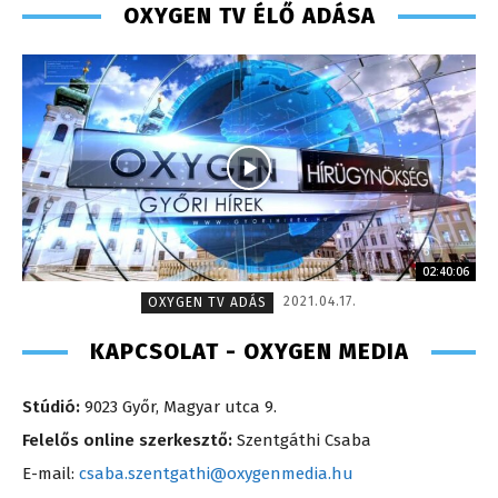
OXYGEN TV ÉLŐ ADÁSA
02:40:06
2021.04.17.
OXYGEN TV ADÁS
KAPCSOLAT - OXYGEN MEDIA
Stúdió:
9023 Győr, Magyar utca 9.
Felelős online szerkesztő:
Szentgáthi Csaba
E-mail:
csaba.szentgathi@oxygenmedia.hu