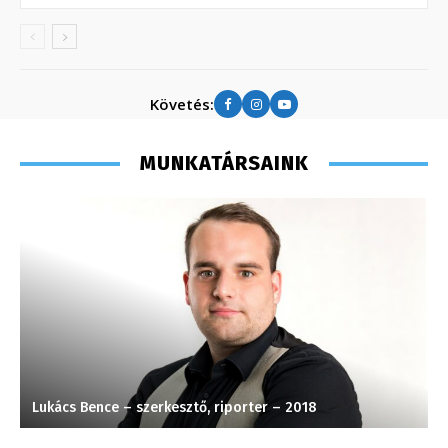
Követés:
MUNKATÁRSAINK
Lukács Bence – szerkesztő, riporter – 2018
T