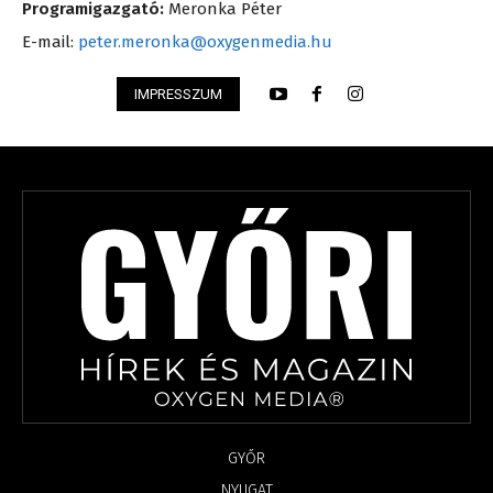
Programigazgató:
Meronka Péter
E-mail:
peter.meronka@oxygenmedia.hu
IMPRESSZUM
GYŐR
NYUGAT