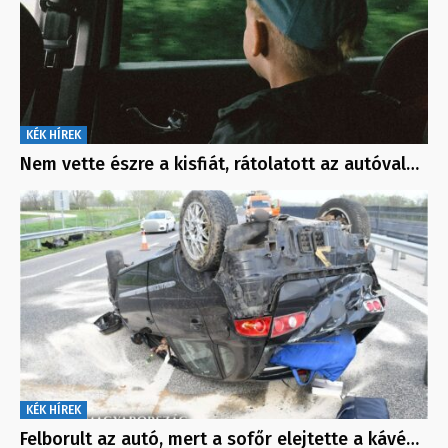
KÉK HÍREK
Nem vette észre a kisfiát, rátolatott az autóval…
KÉK HÍREK
Felborult az autó, mert a sofőr elejtette a kávé…