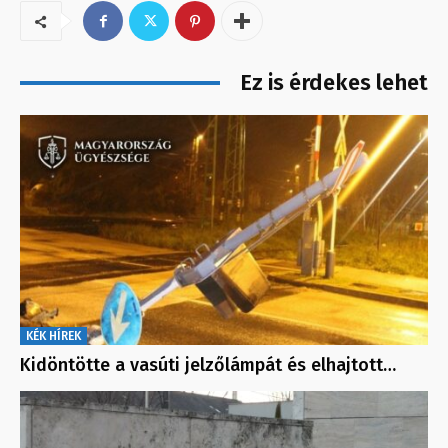
Ez is érdekes lehet
KÉK HÍREK
Kidöntötte a vasúti jelzőlámpát és elhajtott…