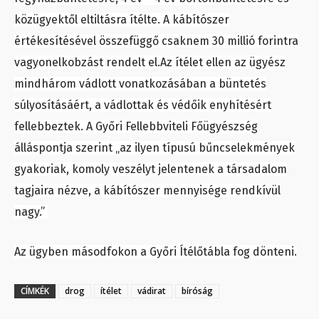
közügyektől eltiltásra ítélte. A kábítószer
értékesítésével összefüggő csaknem 30 millió forintra
vagyonelkobzást rendelt el.Az ítélet ellen az ügyész
mindhárom vádlott vonatkozásában a büntetés
súlyosításáért, a vádlottak és védőik enyhítésért
fellebbeztek. A Győri Fellebbviteli Főügyészség
álláspontja szerint „az ilyen típusú bűncselekmények
gyakoriak, komoly veszélyt jelentenek a társadalom
tagjaira nézve, a kábítószer mennyisége rendkívül
nagy.”
Az ügyben másodfokon a Győri Ítélőtábla fog dönteni.
CÍMKÉK
drog
ítélet
vádirat
bíróság