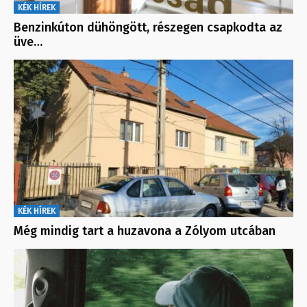
KÉK HÍREK
Benzinkúton dühöngött, részegen csapkodta az
üve…
KÉK HÍREK
Még mindig tart a huzavona a Zólyom utcában