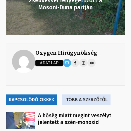
Zsebkéssel fenyegetőzött a
Mosoni-Duna partján
Oxygen Hirügynökség
ADATLAP
KAPCSOLÓDÓ CIKKEK
TÖBB A SZERZŐTŐL
A hőség miatt megint veszélyt
jelentett a szén-monoxid