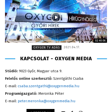
02:40:06
2021.04.17.
OXYGEN TV ADÁS
KAPCSOLAT - OXYGEN MEDIA
Stúdió:
9023 Győr, Magyar utca 9.
Felelős online szerkesztő:
Szentgáthi Csaba
E-mail:
csaba.szentgathi@oxygenmedia.hu
Programigazgató:
Meronka Péter
E-mail:
peter.meronka@oxygenmedia.hu