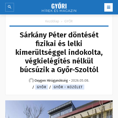
Kezdőlap
GYŐR
Sárkány Péter döntését
fizikai és lelki
kimerültséggel indokolta,
végkielégítés nélkül
búcsúzik a Győr-Szoltól
Oxygen Hirügynökség
-
2026.05.08.
GYŐR
GYŐR - KÖZÉLET