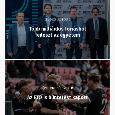
ELŐZŐ SZTORI
Több milliárdos forrásból
fejleszt az egyetem
KÖVETKEZŐ SZTORI
Az ETO is büntetést kapott