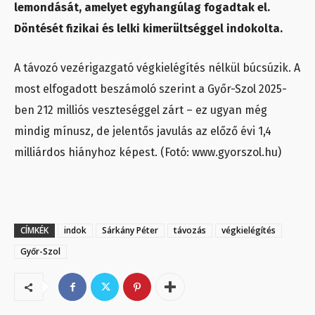
lemondását, amelyet egyhangúlag fogadtak el.
Döntését fizikai és lelki kimerültséggel indokolta.
A távozó vezérigazgató végkielégítés nélkül búcsúzik. A
most elfogadott beszámoló szerint a Győr-Szol 2025-
ben 212 milliós veszteséggel zárt – ez ugyan még
mindig mínusz, de jelentős javulás az előző évi 1,4
milliárdos hiányhoz képest. (Fotó: www.gyorszol.hu)
CÍMKÉK
indok
Sárkány Péter
távozás
végkielégítés
Győr-Szol