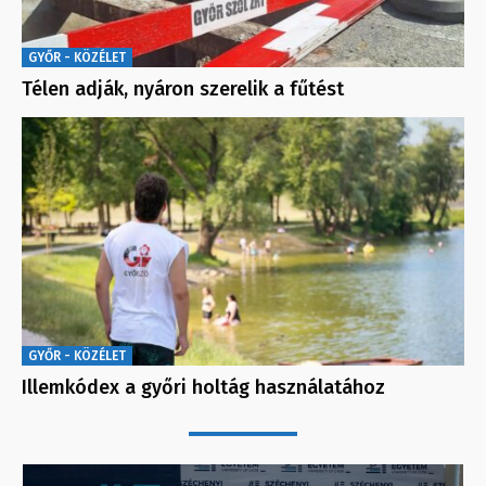
GYŐR - KÖZÉLET
Télen adják, nyáron szerelik a fűtést
GYŐR - KÖZÉLET
Illemkódex a győri holtág használatához