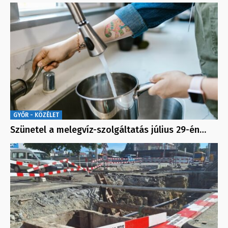
GYŐR - KÖZÉLET
Szünetel a melegvíz-szolgáltatás július 29-én…