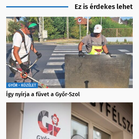
Ez is érdekes lehet
GYŐR - KÖZÉLET
Így nyírja a füvet a Győr-Szol