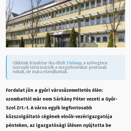
Cikkünk frissítése óta eltelt
3 hónap
, a szövegben
szereplő információk a megjelenéskor pontosak
voltak, de mára elavulhattak.
Fordulat jön a győri városüzemeltetés élén:
szombattól már nem Sárkány Péter vezeti a Győr-
Szol Zrt.-t. A város egyik legfontosabb
közszolgáltató cégének elnök-vezérigazgatója
pénteken, az igazgatósági ülésen nyújtotta be