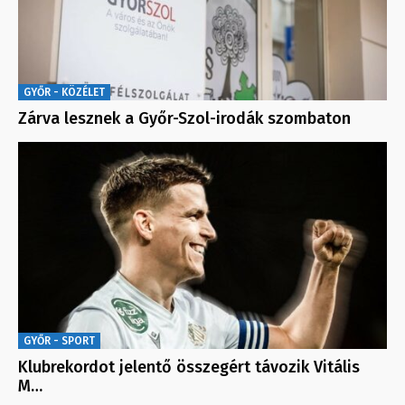
GYŐR - KÖZÉLET
Zárva lesznek a Győr-Szol-irodák szombaton
GYŐR - SPORT
Klubrekordot jelentő összegért távozik Vitális
M…