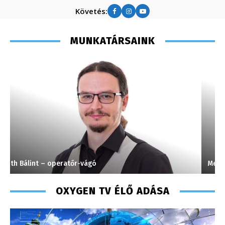
Követés:
MUNKATÁRSAINK
Meronka Péter – programigazgató – 2008
K
OXYGEN TV ÉLŐ ADÁSA