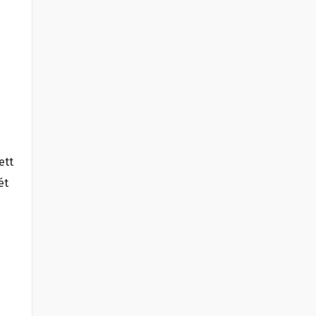
ett
ét
/