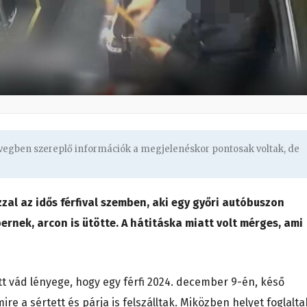
övegben szereplő információk a megjelenéskor pontosak voltak, de
zal az idős férfival szemben, aki egy győri autóbuszon
ernek, arcon is ütötte. A hátitáska miatt volt mérges, ami
tt vád lényege, hogy egy férfi 2024. december 9-én, késő
ire a sértett és párja is felszálltak. Miközben helyet foglalta