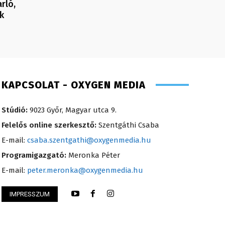
rló,
k
KAPCSOLAT - OXYGEN MEDIA
Stúdió:
9023 Győr, Magyar utca 9.
Felelős online szerkesztő:
Szentgáthi Csaba
E-mail:
csaba.szentgathi@oxygenmedia.hu
Programigazgató:
Meronka Péter
E-mail:
peter.meronka@oxygenmedia.hu
IMPRESSZUM
nikó – irodavezető – 2008
Koródi Petra – mű