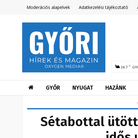
Moderációs alapelvek
Adatkezelési tájékoztató
C
26.7
GY
GYŐR
NYUGAT
HAZÁNK
Sétabottal ütött
idős 