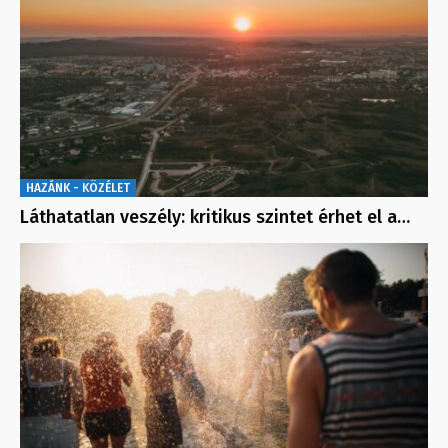
HAZÁNK - KÖZÉLET
Láthatatlan veszély: kritikus szintet érhet el a…