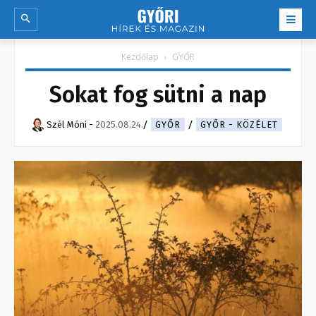
Kezdőlap
GYŐR
Sokat fog sütni a nap
Szél Móni
-
2025.08.24.
GYŐR
GYŐR - KÖZÉLET