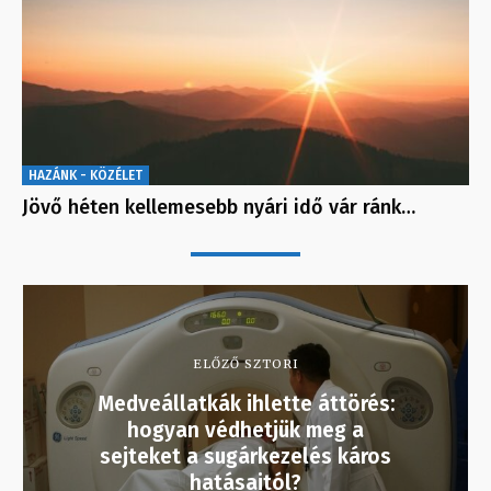
HAZÁNK - KÖZÉLET
Jövő héten kellemesebb nyári idő vár ránk…
ELŐZŐ SZTORI
Medveállatkák ihlette áttörés:
hogyan védhetjük meg a
sejteket a sugárkezelés káros
hatásaitól?