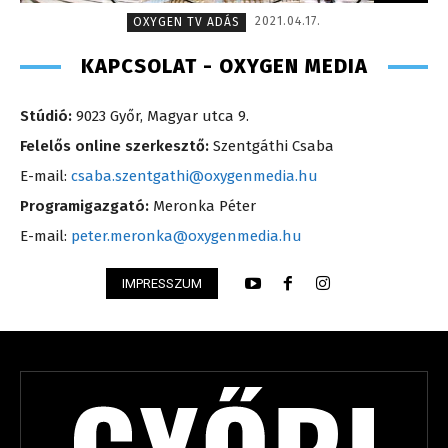
2021.04.17.
OXYGEN TV ADÁS
KAPCSOLAT - OXYGEN MEDIA
Stúdió:
9023 Győr, Magyar utca 9.
Felelős online szerkesztő:
Szentgáthi Csaba
E-mail:
csaba.szentgathi@oxygenmedia.hu
Programigazgató:
Meronka Péter
E-mail:
peter.meronka@oxygenmedia.hu
IMPRESSZUM