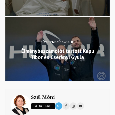
KÖVETKEZŐ SZTORI
Élménybeszámolót tartott Kapu
Tibor és Cserényi Gyula
Szél Móni
ADATLAP