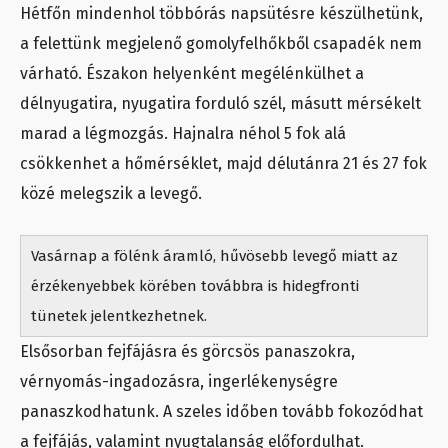
Hétfőn mindenhol többórás napsütésre készülhetünk,
a felettünk megjelenő gomolyfelhőkből csapadék nem
várható. Északon helyenként megélénkülhet a
délnyugatira, nyugatira forduló szél, másutt mérsékelt
marad a légmozgás. Hajnalra néhol 5 fok alá
csökkenhet a hőmérséklet, majd délutánra 21 és 27 fok
közé melegszik a levegő.
Vasárnap a fölénk áramló, hűvösebb levegő miatt az
érzékenyebbek körében továbbra is hidegfronti
tünetek jelentkezhetnek.
Elsősorban fejfájásra és görcsös panaszokra,
vérnyomás-ingadozásra, ingerlékenységre
panaszkodhatunk. A szeles időben tovább fokozódhat
a fejfájás, valamint nyugtalanság előfordulhat.