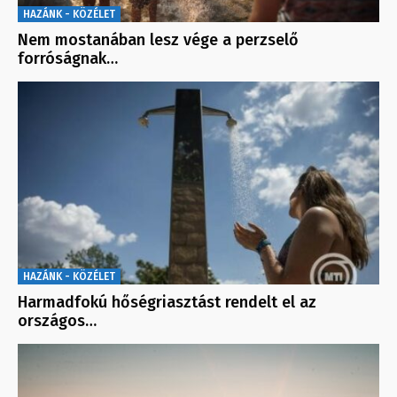
HAZÁNK - KÖZÉLET
Nem mostanában lesz vége a perzselő
forróságnak…
HAZÁNK - KÖZÉLET
Harmadfokú hőségriasztást rendelt el az
országos…