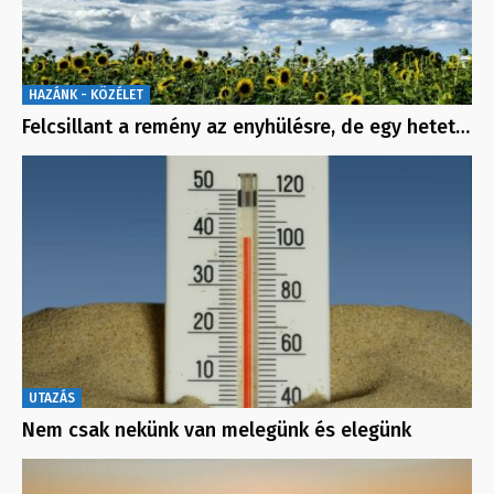
HAZÁNK - KÖZÉLET
Felcsillant a remény az enyhülésre, de egy hetet…
UTAZÁS
Nem csak nekünk van melegünk és elegünk