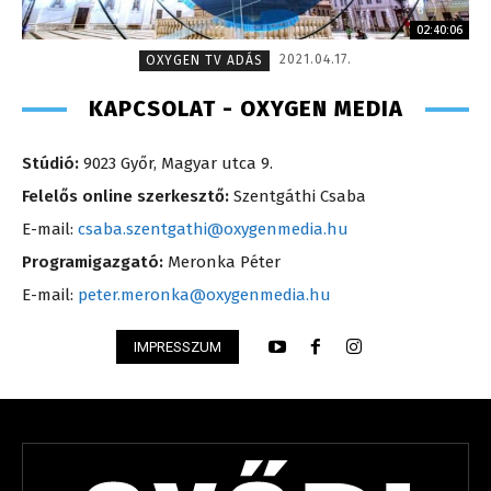
02:40:06
2021.04.17.
OXYGEN TV ADÁS
KAPCSOLAT - OXYGEN MEDIA
Stúdió:
9023 Győr, Magyar utca 9.
Felelős online szerkesztő:
Szentgáthi Csaba
E-mail:
csaba.szentgathi@oxygenmedia.hu
Programigazgató:
Meronka Péter
E-mail:
peter.meronka@oxygenmedia.hu
IMPRESSZUM