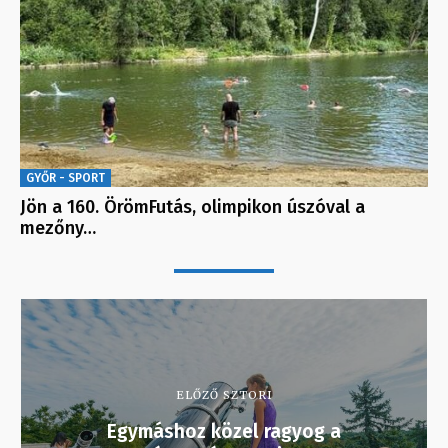
GYŐR - SPORT
Jön a 160. ÖrömFutás, olimpikon úszóval a
mezőny…
ELŐZŐ SZTORI
Egymáshoz közel ragyog a