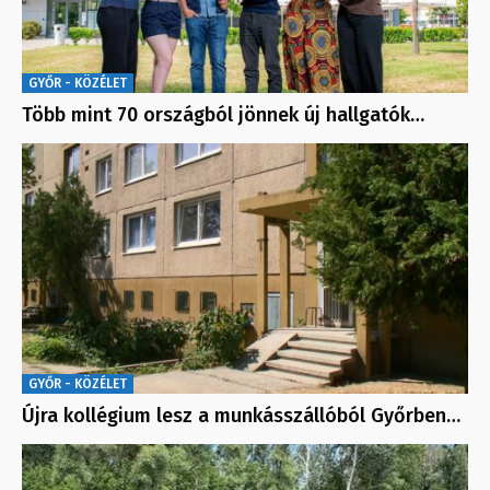
GYŐR - KÖZÉLET
Több mint 70 országból jönnek új hallgatók…
GYŐR - KÖZÉLET
Újra kollégium lesz a munkásszállóból Győrben…