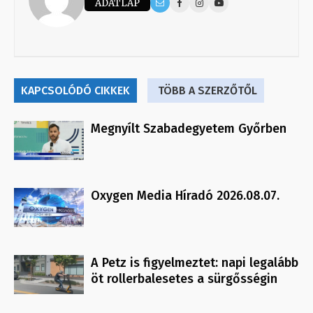
ADATLAP
KAPCSOLÓDÓ CIKKEK
TÖBB A SZERZŐTŐL
Megnyílt Szabadegyetem Győrben
Oxygen Media Híradó 2026.08.07.
A Petz is figyelmeztet: napi legalább
öt rollerbalesetes a sürgősségin