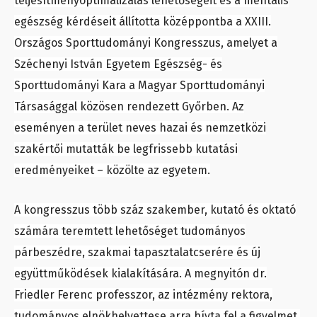
teljesítményoptimalizálás lehetőségeit és a mentális
egészség kérdéseit állította középpontba a XXIII.
Országos Sporttudományi Kongresszus, amelyet a
Széchenyi István Egyetem Egészség- és
Sporttudományi Kara a Magyar Sporttudományi
Társasággal közösen rendezett Győrben. Az
eseményen a terület neves hazai és nemzetközi
szakértői mutatták be legfrissebb kutatási
eredményeiket – közölte az egyetem.
A kongresszus több száz szakember, kutató és oktató
számára teremtett lehetőséget tudományos
párbeszédre, szakmai tapasztalatcserére és új
együttműködések kialakítására. A megnyitón dr.
Friedler Ferenc professzor, az intézmény rektora,
tudományos elnökhelyettese arra hívta fel a figyelmet,