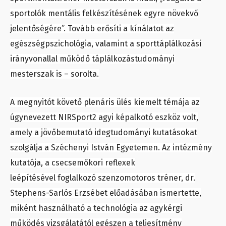
sportolók mentális felkészítésének egyre növekvő
jelentőségére”. Tovább erősíti a kínálatot az
egészségpszichológia, valamint a sporttáplálkozási
irányvonallal működő táplálkozástudományi
mesterszak is – sorolta.
A megnyitót követő plenáris ülés kiemelt témája az
úgynevezett NIRSport2 agyi képalkotó eszköz volt,
amely a jövőbemutató idegtudományi kutatásokat
szolgálja a Széchenyi István Egyetemen. Az intézmény
kutatója, a csecsemőkori reflexek
leépítésével foglalkozó szenzomotoros tréner, dr.
Stephens-Sarlós Erzsébet előadásában ismertette,
miként használható a technológia az agykérgi
működés vizsgálatától egészen a teljesítmény