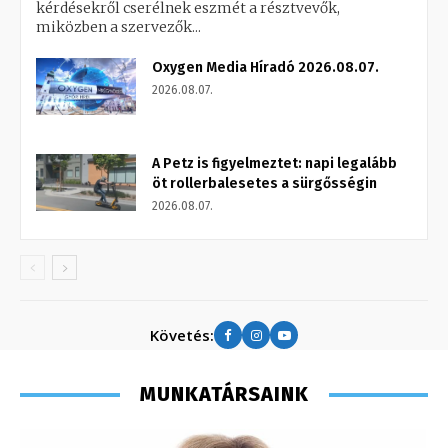
kérdésekről cserélnek eszmét a résztvevők,
miközben a szervezők...
Oxygen Media Híradó 2026.08.07.
2026.08.07.
A Petz is figyelmeztet: napi legalább
öt rollerbalesetes a sürgősségin
2026.08.07.
Követés:
MUNKATÁRSAINK