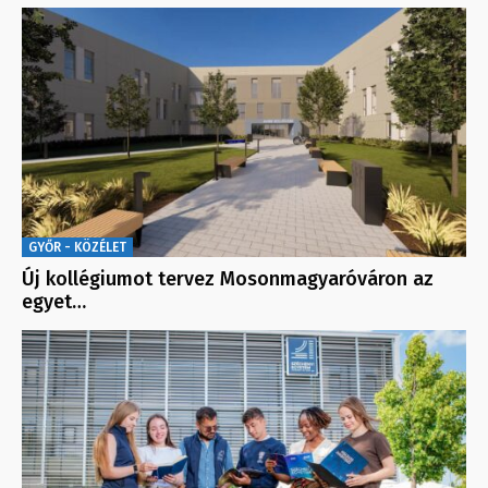
GYŐR - KÖZÉLET
Új kollégiumot tervez Mosonmagyaróváron az
egyet…