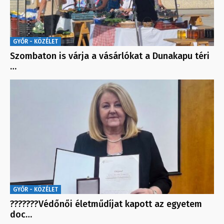
GYŐR - KÖZÉLET
Szombaton is várja a vásárlókat a Dunakapu téri
…
GYŐR - KÖZÉLET
???????Védőnői életműdíjat kapott az egyetem
doc…