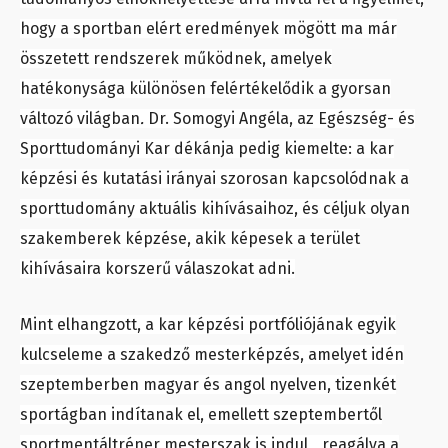
hogy a sportban elért eredmények mögött ma már
összetett rendszerek működnek, amelyek
hatékonysága különösen felértékelődik a gyorsan
változó világban
.
Dr. Somogyi Angéla, az Egészség- és
Sporttudományi Kar dékánja pedig kiemelte: a kar
képzési és kutatási irányai szorosan kapcsolódnak a
sporttudomány aktuális kihívásaihoz, és céljuk olyan
szakemberek képzése, akik képesek a terület
kihívásaira korszerű válaszokat adni.
Mint elhangzott, a kar képzési portfóliójának egyik
kulcseleme a szakedző mesterképzés, amelyet idén
szeptemberben magyar és angol nyelven, tizenkét
sportágban indítanak el, emellett szeptembertől
sportmentáltréner mesterszak is indul, „reagálva a