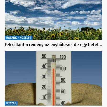
HAZÁNK - KÖZÉLET
Felcsillant a remény az enyhülésre, de egy hetet…
UTAZÁS