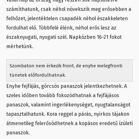
számíthatunk, csak néhol növekszik meg erősebben a
felhőzet, jelentéktelen csapadék néhol északkeleten
fordulhat elő. Többfelé élénk, néhol erős lesz az
északnyugati, nyugati szél. Napközben 16-21 fokot
mérhetünk.
Szombaton nem érkezik front, de enyhe melegfronti
tünetek előfordulhatnak.
Enyhe fejfájás, görcsös panaszok jelentkezhetnek. A
szeles időben tovább fokozódhatnak a fejfájásos
panaszok, valamint ingerlékenységet, nyugtalanságot
tapasztalhatunk. Kora reggel a párás, nyirkos tájakon
átmenetileg felerősödhetnek a kopásos eredetű ízületi
panaszok.