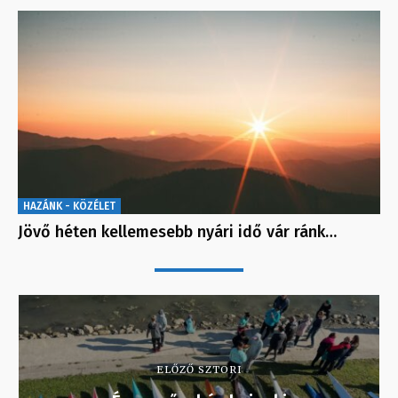
HAZÁNK - KÖZÉLET
Jövő héten kellemesebb nyári idő vár ránk…
ELŐZŐ SZTORI