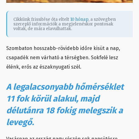
Cikkünk frissítése óta eltelt
10 hónap
, a szövegben
szereplő információk a megjelenéskor pontosak
voltak, de mára elavulhattak.
Szombaton hosszabb-rövidebb időre kisüt a nap,
csapadék nem várható a térségben. Sokfelé lesz
élénk, erős az északnyugati szél.
A legalacsonyabb hőmérséklet
11 fok körül alakul, majd
délutánra 18 fokig melegszik a
levegő.
Vasárnap az ország nagy részén sok napsütésre