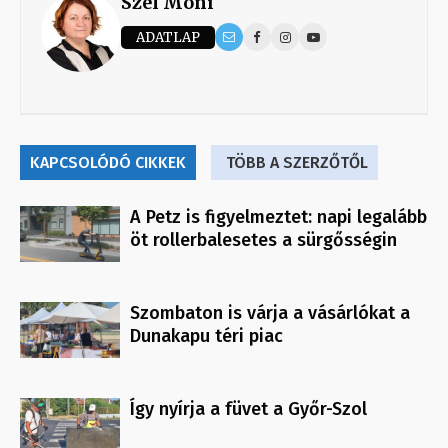
Szél Móni
ADATLAP
KAPCSOLÓDÓ CIKKEK
TÖBB A SZERZŐTŐL
A Petz is figyelmeztet: napi legalább
öt rollerbalesetes a sürgősségin
Szombaton is várja a vásárlókat a
Dunakapu téri piac
Így nyírja a füvet a Győr-Szol