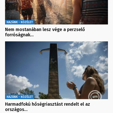
HAZÁNK - KÖZÉLET
Nem mostanában lesz vége a perzselő
forróságnak…
HAZÁNK - KÖZÉLET
Harmadfokú hőségriasztást rendelt el az
országos…