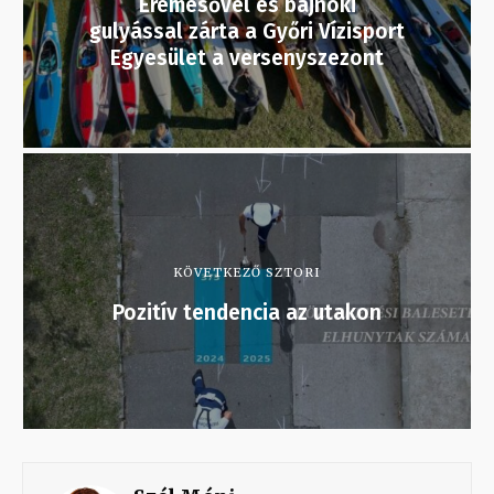
Éremesővel és bajnoki
gulyással zárta a Győri Vízisport
Egyesület a versenyszezont
KÖVETKEZŐ SZTORI
Pozitív tendencia az utakon