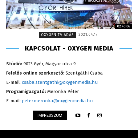
02:40:06
2021.04.17.
OXYGEN TV ADÁS
KAPCSOLAT - OXYGEN MEDIA
Stúdió:
9023 Győr, Magyar utca 9.
Felelős online szerkesztő:
Szentgáthi Csaba
E-mail:
csaba.szentgathi@oxygenmedia.hu
Programigazgató:
Meronka Péter
E-mail:
peter.meronka@oxygenmedia.hu
IMPRESSZUM