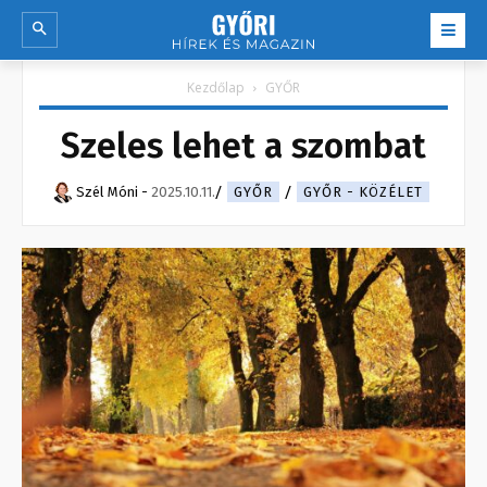
Kezdőlap
GYŐR
Szeles lehet a szombat
Szél Móni
-
2025.10.11.
GYŐR
GYŐR - KÖZÉLET