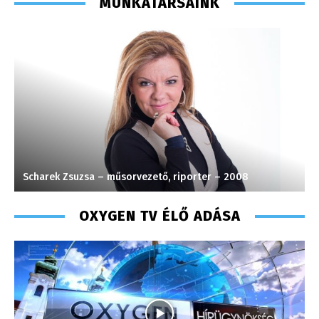
MUNKATÁRSAINK
Torma Anikó – irodavezető – 2008
P
OXYGEN TV ÉLŐ ADÁSA