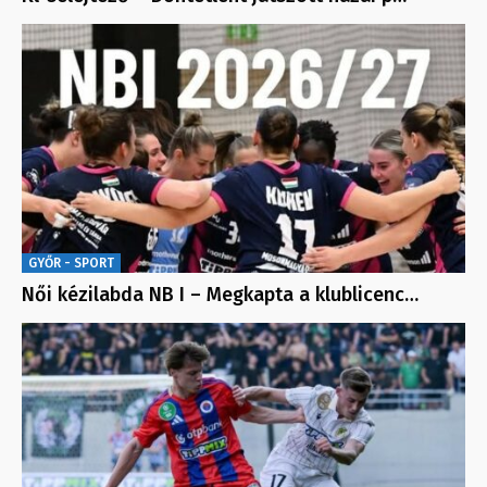
GYŐR - SPORT
Női kézilabda NB I – Megkapta a klublicenc…