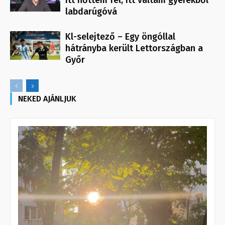
itt nőttem fel, itt váltam gyerekből
labdarúgóvá
Kl-selejtező – Egy öngóllal
hátrányba került Lettországban a
Győr
NEKED AJÁNLJUK