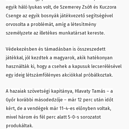
egyik háló lyukas volt, de Szemerey Zsófi és Kuczora
Csenge az egyik bosnyák játékvezető segítségével
orvosolta a problémát, amíg a létesítmény
személyzete az illetékes munkatársat kereste.
Védekezésben és támadásban is összeszedett
játékkal, jól kezdtek a magyarok, akik hatékonyan
használták ki, hogy a csehek a kapusuk lecserélésével
egy ideig létszámfölényes akciókkal próbálkoztak.
A hazaiak szövetségi kapitánya, Hlavaty Tamás – a
Győr korábbi másodedzője – már 12 perc után időt
kért, de a vendégek már 11-4-es előnyben voltak,
mivel három és fél perc alatt 5-0-s sorozatot
produkáltak.