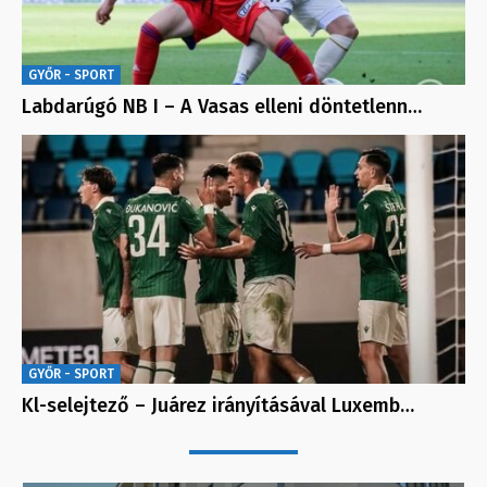
GYŐR - SPORT
Labdarúgó NB I – A Vasas elleni döntetlenn…
GYŐR - SPORT
Kl-selejtező – Juárez irányításával Luxemb…