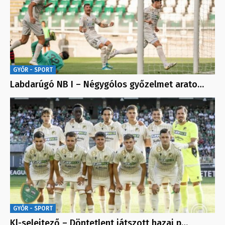
GYŐR - SPORT
Labdarúgó NB I – Négygólos győzelmet arato…
GYŐR - SPORT
Kl-selejtező – Döntetlent játszott hazai p…