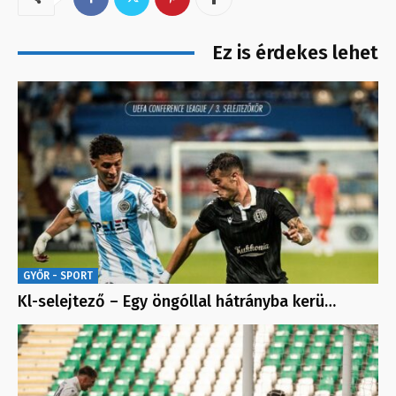
Ez is érdekes lehet
GYŐR - SPORT
Kl-selejtező – Egy öngóllal hátrányba kerü…