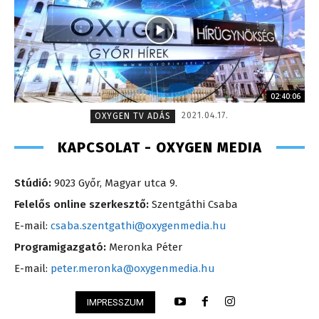
02:40:06
2021.04.17.
OXYGEN TV ADÁS
KAPCSOLAT - OXYGEN MEDIA
Stúdió:
9023 Győr, Magyar utca 9.
Felelős online szerkesztő:
Szentgáthi Csaba
E-mail:
csaba.szentgathi@oxygenmedia.hu
Programigazgató:
Meronka Péter
E-mail:
peter.meronka@oxygenmedia.hu
IMPRESSZUM