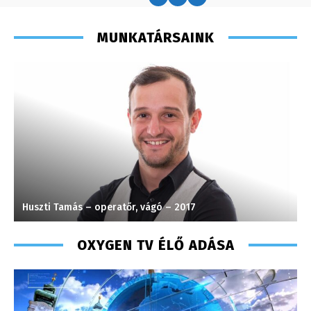
MUNKATÁRSAINK
Huszti Tamás – operatőr, vágó – 2017
F
OXYGEN TV ÉLŐ ADÁSA