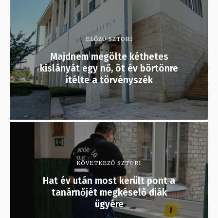
ELŐZŐ SZTORI
Majdnem megölte kéthetes
kislányát egy nő, öt év börtönre
ítélte a törvényszék
KÖVETKEZŐ SZTORI
Hat év után most került pont a
tanárnőjét megkéselő diák
ügyére