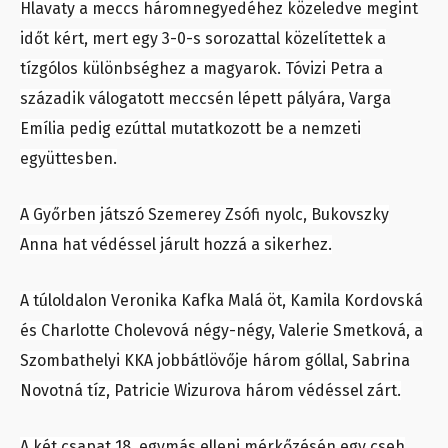
Hlavaty a meccs háromnegyedéhez közeledve megint
időt kért, mert egy 3-0-s sorozattal közelítettek a
tízgólos különbséghez a magyarok. Tóvizi Petra a
századik válogatott meccsén lépett pályára, Varga
Emília pedig ezúttal mutatkozott be a nemzeti
együttesben.
A Győrben játszó Szemerey Zsófi nyolc, Bukovszky
Anna hat védéssel járult hozzá a sikerhez.
A túloldalon Veronika Kafka Malá öt, Kamila Kordovská
és Charlotte Cholevová négy-négy, Valerie Smetková, a
Szombathelyi KKA jobbátlövője három góllal, Sabrina
Novotná tíz, Patricie Wizurova három védéssel zárt.
A két csapat 18. egymás elleni mérkőzésén egy cseh