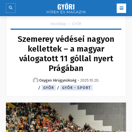
Kezdőlap
GYŐR
Szemerey védései nagyon
kellettek – a magyar
válogatott 11 góllal nyert
Prágában
Oxygen Hirügynökség
-
2025.10.20.
GYŐR
GYŐR - SPORT