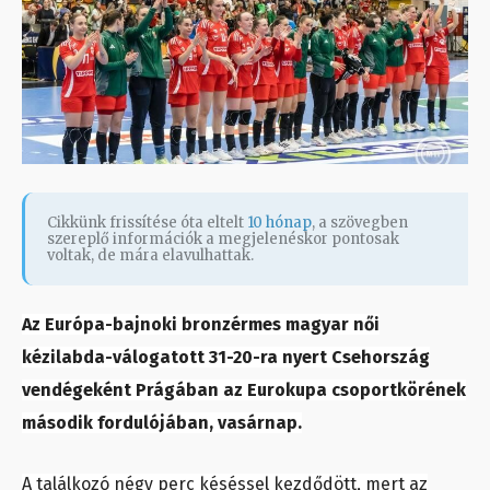
Cikkünk frissítése óta eltelt
10 hónap
, a szövegben
szereplő információk a megjelenéskor pontosak
voltak, de mára elavulhattak.
Az Európa-bajnoki bronzérmes magyar női
kézilabda-válogatott 31-20-ra nyert Csehország
vendégeként Prágában az Eurokupa csoportkörének
második fordulójában, vasárnap.
A találkozó négy perc késéssel kezdődött, mert az