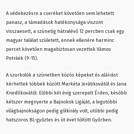
A védekezésre a cseréket követően sem lehetett
panasz, a támadások hatékonysága viszont
visszaesett, a szünetig hátralévő 12 percben csak egy
magyar találat született, ennek ellenére harminc
percet követően magabiztosan vezettek Vámos
Petráék (9-15).
A szurkolók a szünetben közös képeket és aláírást
kérhettek többek között Markéta Jerábkovától és Jana
Knedlíkovától. Előbbi két évig szerepelt Érden, később
kétszer megnyerte a Bajnokok Ligáját, a legutóbbi
világbajnokságon pedig gólkirály volt, utóbbi pedig
hatszoros BL-győztes és öt évet töltött Győrben.