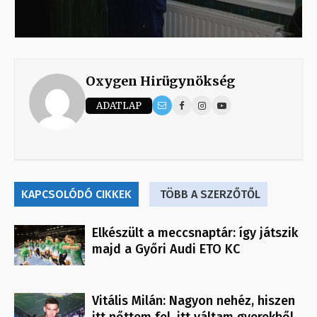
Oxygen Hirügynökség
ADATLAP
KAPCSOLÓDÓ CIKKEK
TÖBB A SZERZŐTŐL
Elkészült a meccsnaptár: így játszik
majd a Győri Audi ETO KC
Vitális Milán: Nagyon nehéz, hiszen