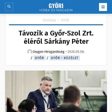
Kezdőlap
GYŐR
Távozik a Győr-Szol Zrt.
éléről Sárkány Péter
Oxygen Hirügynökség
-
2026.05.08.
GYŐR
GYŐR - KÖZÉLET