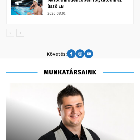
Mától a medencében folytatódik az
úszó EB
2026.08.10.
Követés:
MUNKATÁRSAINK