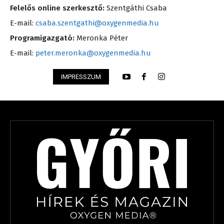
Felelős online szerkesztő:
Szentgáthi Csaba
E-mail:
csaba.szentgathi@oxygenmedia.hu
Programigazgató:
Meronka Péter
E-mail:
peter.meronka@oxygenmedia.hu
IMPRESSZUM