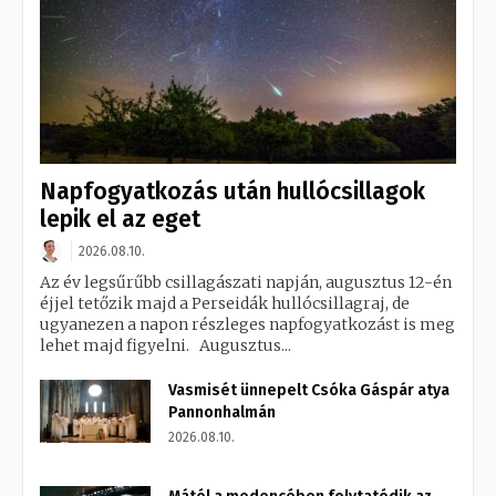
Napfogyatkozás után hullócsillagok
lepik el az eget
2026.08.10.
Az év legsűrűbb csillagászati napján, augusztus 12-én
éjjel tetőzik majd a Perseidák hullócsillagraj, de
ugyanezen a napon részleges napfogyatkozást is meg
lehet majd figyelni. Augusztus...
Vasmisét ünnepelt Csóka Gáspár atya
Pannonhalmán
2026.08.10.