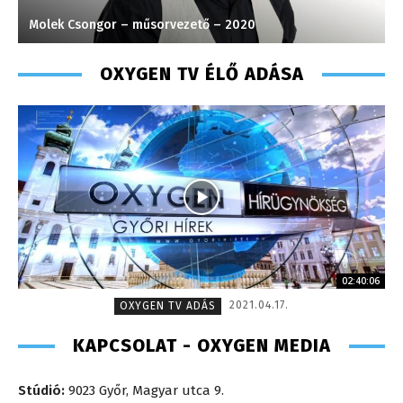
Molek Csongor – műsorvezető – 2020
H
OXYGEN TV ÉLŐ ADÁSA
02:40:06
2021.04.17.
OXYGEN TV ADÁS
KAPCSOLAT - OXYGEN MEDIA
Stúdió:
9023 Győr, Magyar utca 9.