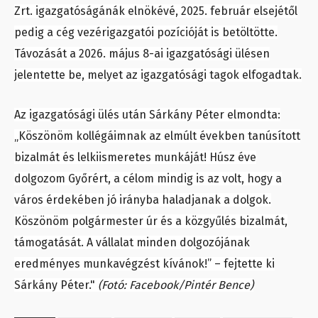
Zrt.
igazgatóságánák
elnökévé, 2025. február elsejétől
pedig a cég vezérigazgatói pozícióját is betöltötte.
Távozását a 2026. május 8-ai igazgatósági ülésen
jelentette be, melyet az igazgatósági tagok elfogadtak.
Az igazgatósági ülés után Sárkány Péter elmondta:
„Köszönöm kollégáimnak az elmúlt években tanúsított
bizalmát és lelkiismeretes munkáját! Húsz éve
dolgozom Győrért, a célom mindig is az volt, hogy a
város érdekében jó irányba haladjanak a dolgok.
Köszönöm polgármester úr és a közgyűlés bizalmát,
támogatását. A vállalat minden dolgozójának
eredményes munkavégzést kívánok!” – fejtette ki
Sárkány Péter."
(Fotó: Facebook/Pintér Bence)