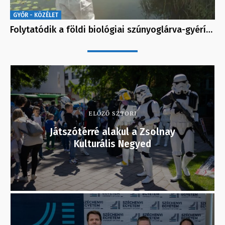
GYŐR - KÖZÉLET
Folytatódik a földi biológiai szúnyoglárva-gyérí…
ELŐZŐ SZTORI
Játszótérré alakul a Zsolnay
Kulturális Negyed