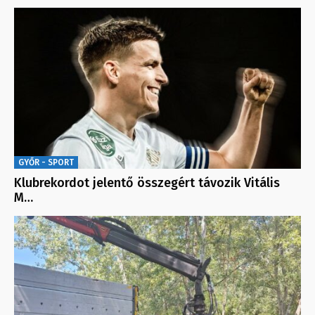
GYŐR - SPORT
Klubrekordot jelentő összegért távozik Vitális
M…