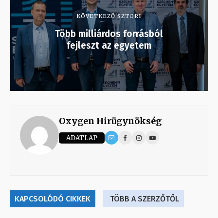
KÖVETKEZŐ SZTORI
Több milliárdos forrásból
fejleszt az egyetem
Oxygen Hirügynökség
ADATLAP
KAPCSOLÓDÓ CIKKEK
TÖBB A SZERZŐTŐL