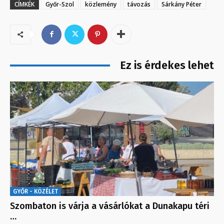
CÍMKÉK
Győr-Szol
közlemény
távozás
Sárkány Péter
Ez is érdekes lehet
GYŐR - KÖZÉLET
Szombaton is várja a vásárlókat a Dunakapu téri
…