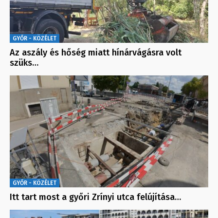
GYŐR - KÖZÉLET
Az aszály és hőség miatt hínárvágásra volt
szüks…
GYŐR - KÖZÉLET
Itt tart most a győri Zrínyi utca felújítása…