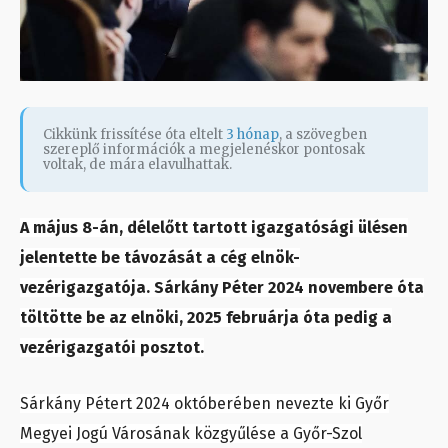
Cikkünk frissítése óta eltelt
3 hónap
, a szövegben
szereplő információk a megjelenéskor pontosak
voltak, de mára elavulhattak.
A május 8-án, délelőtt tartott igazgatósági ülésen
jelentette be távozását a cég elnök-
vezérigazgatója. Sárkány Péter 2024 novembere óta
töltötte be az elnöki, 2025 februárja óta pedig a
vezérigazgatói posztot.
Sárkány Pétert 2024 októberében nevezte ki Győr
Megyei Jogú Városának közgyűlése a Győr-Szol