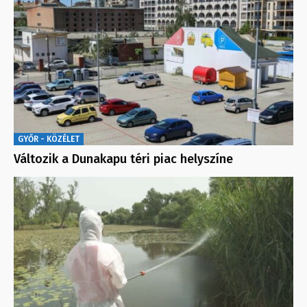
GYŐR - KÖZÉLET
Változik a Dunakapu téri piac helyszíne