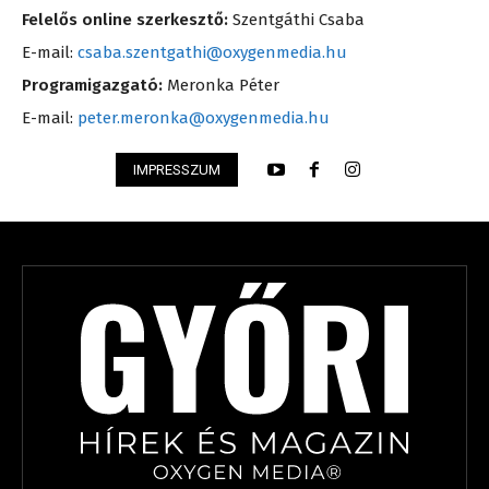
Felelős online szerkesztő:
Szentgáthi Csaba
E-mail:
csaba.szentgathi@oxygenmedia.hu
Programigazgató:
Meronka Péter
E-mail:
peter.meronka@oxygenmedia.hu
IMPRESSZUM