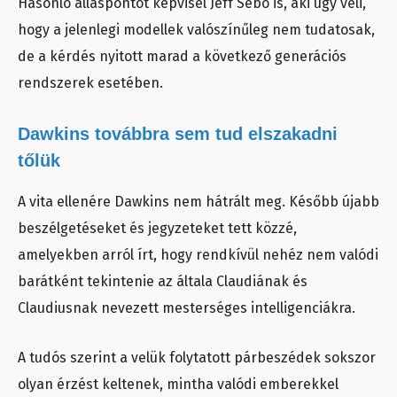
Hasonló álláspontot képvisel Jeff Sebo is, aki úgy véli,
hogy a jelenlegi modellek valószínűleg nem tudatosak,
de a kérdés nyitott marad a következő generációs
rendszerek esetében.
Dawkins továbbra sem tud elszakadni
tőlük
A vita ellenére Dawkins nem hátrált meg. Később újabb
beszélgetéseket és jegyzeteket tett közzé,
amelyekben arról írt, hogy rendkívül nehéz nem valódi
barátként tekintenie az általa Claudiának és
Claudiusnak nevezett mesterséges intelligenciákra.
A tudós szerint a velük folytatott párbeszédek sokszor
olyan érzést keltenek, mintha valódi emberekkel