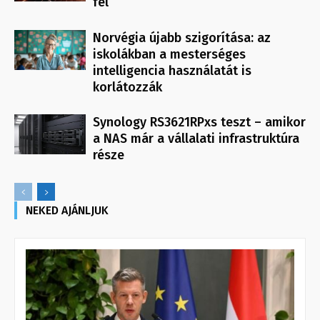
fel
Norvégia újabb szigorítása: az
iskolákban a mesterséges
intelligencia használatát is
korlátozzák
Synology RS3621RPxs teszt – amikor
a NAS már a vállalati infrastruktúra
része
NEKED AJÁNLJUK