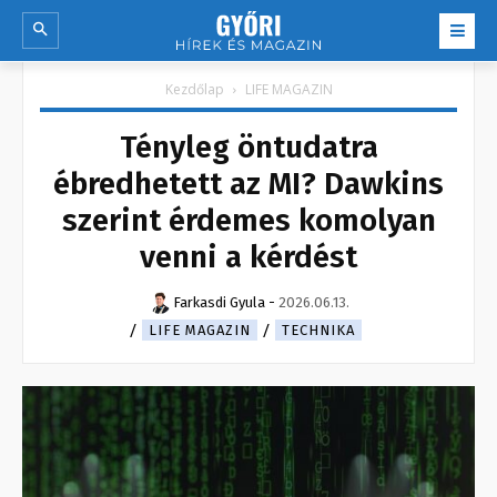
Kezdőlap
LIFE MAGAZIN
Tényleg öntudatra
ébredhetett az MI? Dawkins
szerint érdemes komolyan
venni a kérdést
Farkasdi Gyula
-
2026.06.13.
LIFE MAGAZIN
TECHNIKA