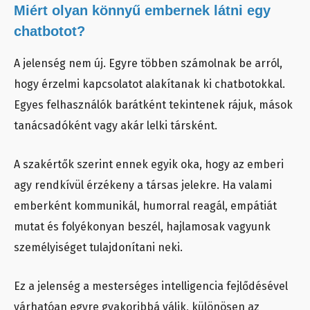
Miért olyan könnyű embernek látni egy
chatbotot?
A jelenség nem új. Egyre többen számolnak be arról,
hogy érzelmi kapcsolatot alakítanak ki chatbotokkal.
Egyes felhasználók barátként tekintenek rájuk, mások
tanácsadóként vagy akár lelki társként.
A szakértők szerint ennek egyik oka, hogy az emberi
agy rendkívül érzékeny a társas jelekre. Ha valami
emberként kommunikál, humorral reagál, empátiát
mutat és folyékonyan beszél, hajlamosak vagyunk
személyiséget tulajdonítani neki.
Ez a jelenség a mesterséges intelligencia fejlődésével
várhatóan egyre gyakoribbá válik, különösen az