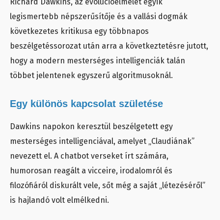
Richard Dawkins, az evolúcióelmélet egyik
legismertebb népszerűsítője és a vallási dogmák
következetes kritikusa egy többnapos
beszélgetéssorozat után arra a következtetésre jutott,
hogy a modern mesterséges intelligenciák talán
többet jelentenek egyszerű algoritmusoknál.
Egy különös kapcsolat születése
Dawkins napokon keresztül beszélgetett egy
mesterséges intelligenciával, amelyet „Claudiának”
nevezett el. A chatbot verseket írt számára,
humorosan reagált a vicceire, irodalomról és
filozófiáról diskurált vele, sőt még a saját „létezéséről”
is hajlandó volt elmélkedni.