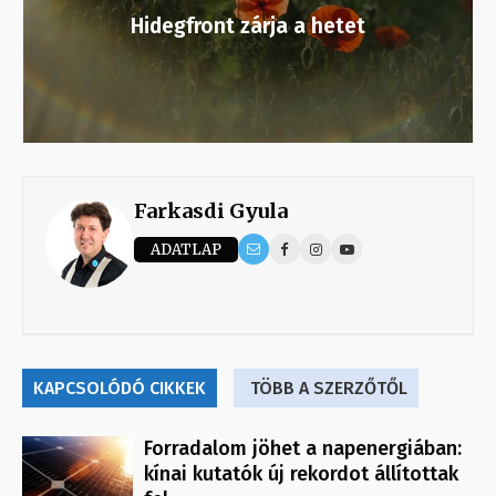
Hidegfront zárja a hetet
Farkasdi Gyula
ADATLAP
KAPCSOLÓDÓ CIKKEK
TÖBB A SZERZŐTŐL
Forradalom jöhet a napenergiában:
kínai kutatók új rekordot állítottak