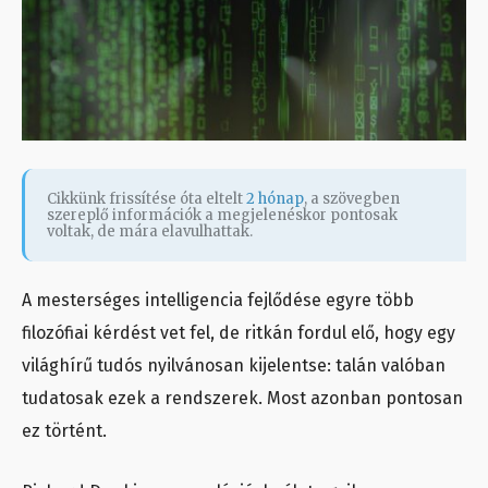
Cikkünk frissítése óta eltelt
2 hónap
, a szövegben
szereplő információk a megjelenéskor pontosak
voltak, de mára elavulhattak.
A mesterséges intelligencia fejlődése egyre több
filozófiai kérdést vet fel, de ritkán fordul elő, hogy egy
világhírű tudós nyilvánosan kijelentse: talán valóban
tudatosak ezek a rendszerek. Most azonban pontosan
ez történt.