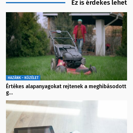
Ez is érdekes lehet
HAZÁNK - KÖZÉLET
Értékes alapanyagokat rejtenek a meghibásodott
g…