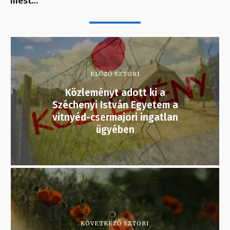
mest…
ELŐZŐ SZTORI
Közleményt adott ki a
Széchenyi István Egyetem a
vitnyéd-csermajori ingatlan
ügyében
KÖVETKEZŐ SZTORI