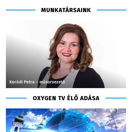
MUNKATÁRSAINK
Koródi Petra – műsorvezető
T
OXYGEN TV ÉLŐ ADÁSA