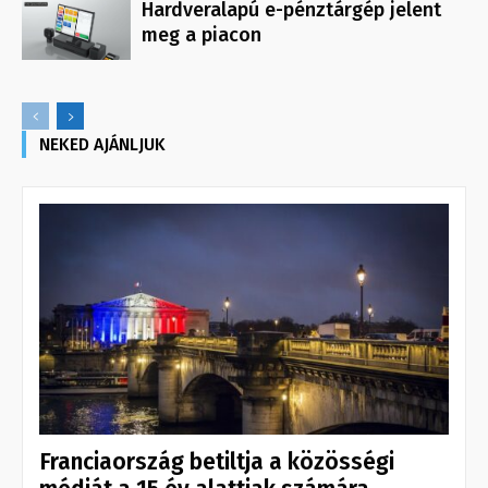
Hardveralapú e-pénztárgép jelent
meg a piacon
NEKED AJÁNLJUK
Franciaország betiltja a közösségi