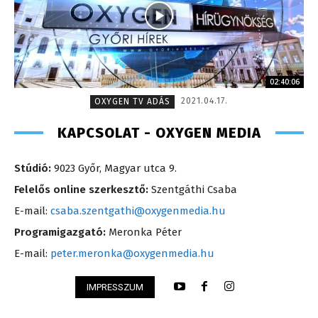
02:40:06
2021.04.17.
OXYGEN TV ADÁS
KAPCSOLAT - OXYGEN MEDIA
Stúdió:
9023 Győr, Magyar utca 9.
Felelős online szerkesztő:
Szentgáthi Csaba
E-mail:
csaba.szentgathi@oxygenmedia.hu
Programigazgató:
Meronka Péter
E-mail:
peter.meronka@oxygenmedia.hu
IMPRESSZUM