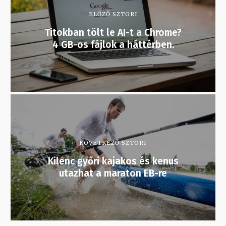
ELŐZŐ SZTORI
Titokban tölt le AI-t a Chrome?
4 GB-os fájlok a háttérben.
KÖVETKEZŐ SZTORI
Kilenc győri kajakos és kenus
utazhat a maraton EB-re