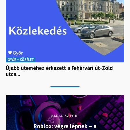
GYŐR - KÖZÉLET
Újabb üteméhez érkezett a Fehérvári út–Zöld
utca…
ELŐZŐ SZTORI
Roblox: végre lépnek – a