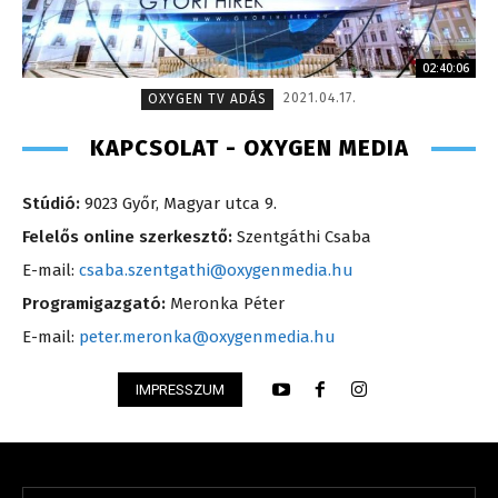
02:40:06
2021.04.17.
OXYGEN TV ADÁS
KAPCSOLAT - OXYGEN MEDIA
Stúdió:
9023 Győr, Magyar utca 9.
Felelős online szerkesztő:
Szentgáthi Csaba
E-mail:
csaba.szentgathi@oxygenmedia.hu
Programigazgató:
Meronka Péter
E-mail:
peter.meronka@oxygenmedia.hu
IMPRESSZUM