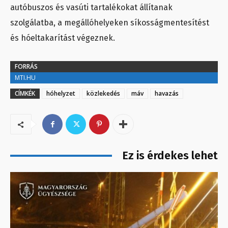
autóbuszos és vasúti tartalékokat állítanak
szolgálatba, a megállóhelyeken síkosságmentesítést
és hóeltakarítást végeznek.
FORRÁS
MTI.HU
CÍMKÉK
hóhelyzet
közlekedés
máv
havazás
Ez is érdekes lehet