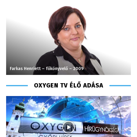
Farkas Henriett – főkönyvelő – 2009
S
OXYGEN TV ÉLŐ ADÁSA