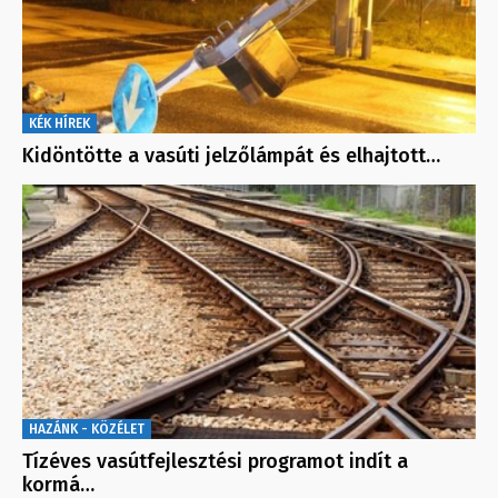
KÉK HÍREK
Kidöntötte a vasúti jelzőlámpát és elhajtott…
HAZÁNK - KÖZÉLET
Tízéves vasútfejlesztési programot indít a
kormá…