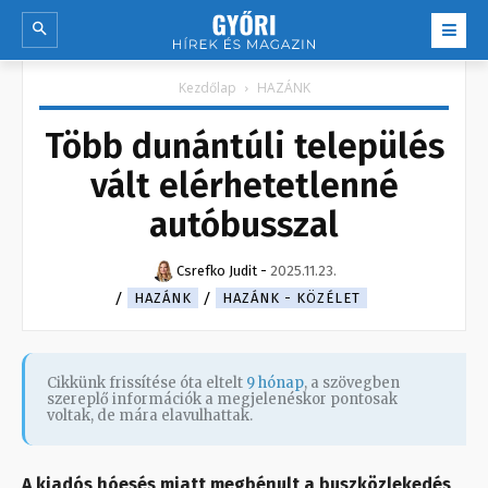
Kezdőlap
HAZÁNK
Több dunántúli település
vált elérhetetlenné
autóbusszal
Csrefko Judit
-
2025.11.23.
HAZÁNK
HAZÁNK - KÖZÉLET
Cikkünk frissítése óta eltelt
9 hónap
, a szövegben
szereplő információk a megjelenéskor pontosak
voltak, de mára elavulhattak.
A kiadós hóesés miatt megbénult a buszközlekedés