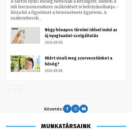
A tartós nyári meleg nemcsak a keringést, hanem a
női hormonrendszer működését is befolyásolhatja –
hívja fel a figyelmet a Semmelweis Egyetem. A
szakemberek...
Négy hónapos türelmi idővel indul az
új nyugtaadat-szolgáltatás
2026.08.08.
Miért viseli meg szervezetünket a
hőség?
2026.08.08.
Követés:
MUNKATÁRSAINK