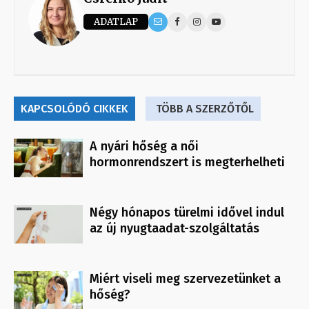
ADATLAP
KAPCSOLÓDÓ CIKKEK
TÖBB A SZERZŐTŐL
A nyári hőség a női
hormonrendszert is megterhelheti
Négy hónapos türelmi idővel indul
az új nyugtaadat-szolgáltatás
Miért viseli meg szervezetünket a
hőség?