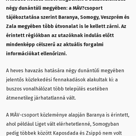
négy dunántúli megyében: a MÁV?csoport
tájékoztatása szerint Baranya, Somogy, Veszprém és
Zala megyében több útvonalat is le kellett zárni. Az
érintett régiókban az utazóknak indulás előtt
mindenképp célszerű az aktuális forgalmi
információkat ellenőrizni.
A heves havazás hatására négy dunántúli megyében
jelentős közlekedési fennakadások alakultak ki: a
buszos vonalhálózat több település esetében
átmenetileg járhatatlanná vált.
A MÁV-csoport közleménye alapján Baranya is érintett,
ahol például Liget vált elérhetetlenné, Somogyban
pedig többek között Kaposdada és Zsippó nem volt