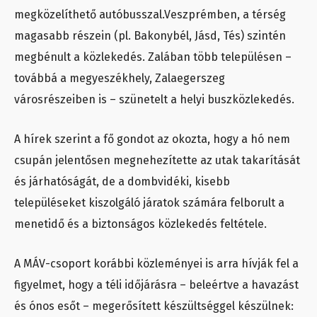
megközelíthető autóbusszal.Veszprémben, a térség
magasabb részein (pl. Bakonybél, Jásd, Tés) szintén
megbénult a közlekedés. Zalában több településen –
továbbá a megyeszékhely, Zalaegerszeg
városrészeiben is – szünetelt a helyi buszközlekedés.
A hírek szerint a fő gondot az okozta, hogy a hó nem
csupán jelentősen megnehezítette az utak takarítását
és járhatóságát, de a dombvidéki, kisebb
településeket kiszolgáló járatok számára felborult a
menetidő és a biztonságos közlekedés feltétele.
A MÁV-csoport korábbi közleményei is arra hívják fel a
figyelmet, hogy a téli időjárásra – beleértve a havazást
és ónos esőt – megerősített készültséggel készülnek: