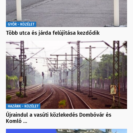
GYŐR - KÖZÉLET
Több utca és járda felújítása kezdődik
HAZÁNK - KÖZÉLET
Újraindul a vasúti közlekedés Dombóvár és
Komló …