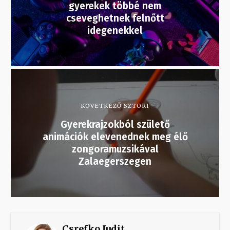
gyerekek többé nem
cseveghetnek felnőtt
idegenekkel
KÖVETKEZŐ SZTORI
Gyerekrajzokból születő
animációk elevenednek meg élő
zongoramuzsikával
Zalaegerszegen
Csrefko Judit