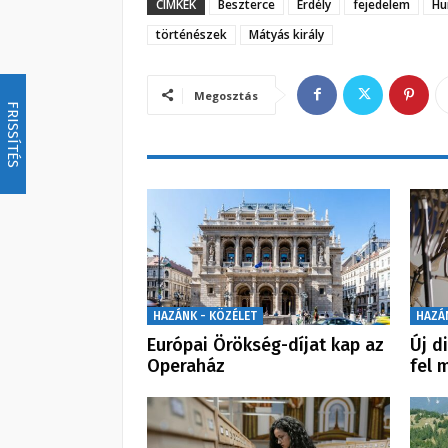
CÍMKÉK
Beszterce
Erdély
fejedelem
Hu
történészek
Mátyás király
Megosztás
FRISSÍTÉS
HAZÁNK - KÖZÉLET
HAZÁ
Európai Örökség-díjat kap az
Új d
Operaház
fel 