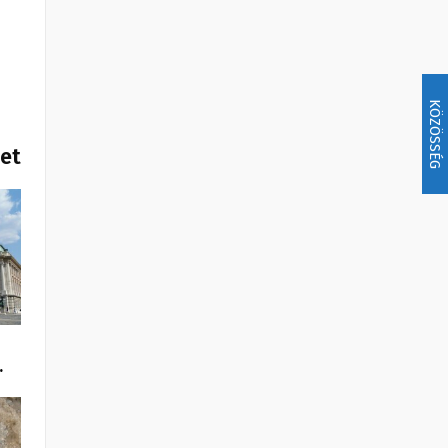
KÖZÖSSÉG
het
…