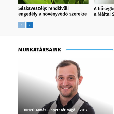
Sáskaveszély: rendkívüli
A hőségbe
engedély a növényvédő szerekre
a Máltai 
MUNKATÁRSAINK
Huszti Tamás – operatőr, vágó – 2017