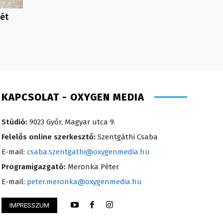
hét
KAPCSOLAT - OXYGEN MEDIA
Stúdió:
9023 Győr, Magyar utca 9.
Felelős online szerkesztő:
Szentgáthi Csaba
E-mail:
csaba.szentgathi@oxygenmedia.hu
Programigazgató:
Meronka Péter
E-mail:
peter.meronka@oxygenmedia.hu
IMPRESSZUM
Anikó – 2008
Szabó Döníz – sale