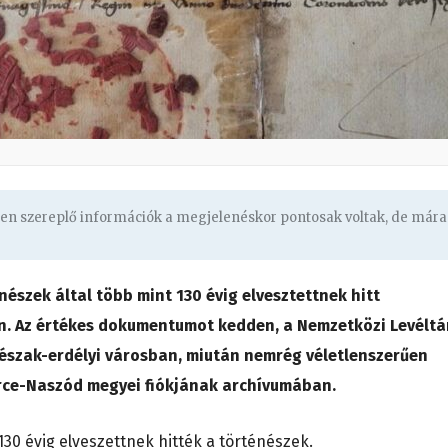
ben szereplő információk a megjelenéskor pontosak voltak, de mára
nészek által több mint 130 évig elvesztettnek hitt
. Az értékes dokumentumot kedden, a Nemzetközi Levéltá
észak-erdélyi városban, miután nemrég véletlenszerűen
erce-Naszód megyei fiókjának archívumában.
 130 évig elveszettnek hitték a történészek.