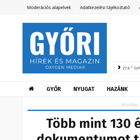
Moderációs alapelvek
Adatkezelési tájékoztató
C
27.6
GY
GYŐR
NYUGAT
HAZÁNK
Kezdőlap
Több mint 130 é
dokumentumot ta