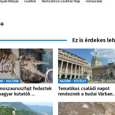
nyadi Mátyás
Levéltár
Nemzetközi Levéltári Nap
restaurálás
Ez is érdekes le
NK - KULTÚRA
HAZÁNK - KÖZÉLET
inoszauruszfajt fedeztek
Tematikus családi napot
magyar kutatók …
rendeznek a budai Várban