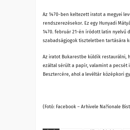
Az 1470-ben keltezett iratot a megyei lev
rendszerezésekor. Ez egy Hunyadi Mátyás 
1470. február 21-én íródott latin nyelvű
szabadságjogok tiszteletben tartására k
Az iratot Bukarestbe küldik restaurálni,
ezáltal sérült a papír, valamint a pecsé
Besztercére, ahol a levéltár középkori g
(Fotó: Facebook – Arhivele Na?ionale Bis