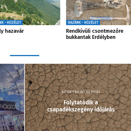
NK - KÖZÉLET
HAZÁNK - KÖZÉLET
ly hazavár
Rendkívüli csontmezőre
bukkantak Erdélyben
KÖVETKEZŐ SZTORI
Folytatódik a
csapadékszegény időjárás