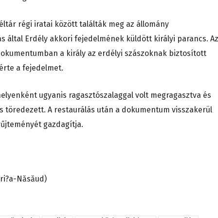
éltár régi iratai között találták meg az állomány
által Erdély akkori fejedelmének küldött királyi parancs. A
 dokumentumban a király az erdélyi szászoknak biztosított
érte a fejedelmet.
 helyenként ugyanis ragasztószalaggal volt megragasztva és
t is töredezett. A restaurálás után a dokumentum visszakerül
yűjteményét gazdagítja.
tri?a-Năsăud)