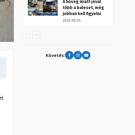
A hőség miatt jóval
több a baleset, még
jobban kell figyelni
2026.08.05.
Követés:
ri