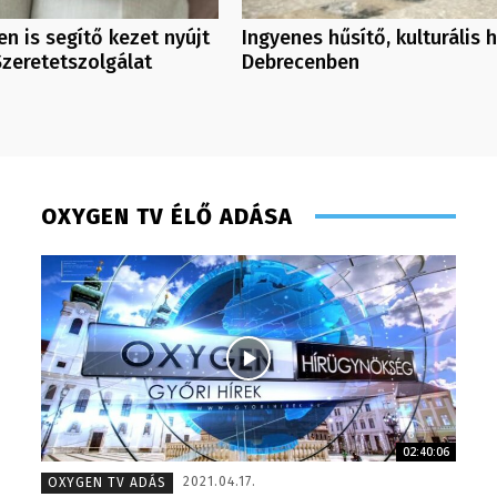
n is segítő kezet nyújt
Ingyenes hűsítő, kulturális 
Szeretetszolgálat
Debrecenben
OXYGEN TV ÉLŐ ADÁSA
02:40:06
Pénzes Anikó
Pénzes 
2021.04.17.
OXYGEN TV ADÁS