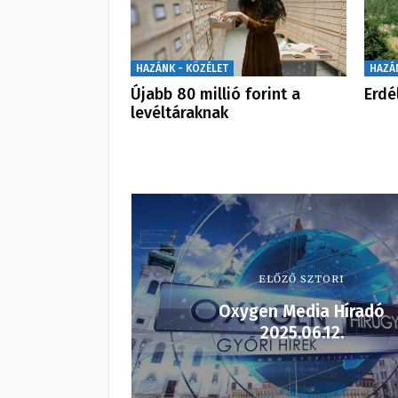
HAZÁNK - KÖZÉLET
HAZÁ
Újabb 80 millió forint a
Erdé
levéltáraknak
ELŐZŐ SZTORI
Oxygen Media Híradó
2025.06.12.