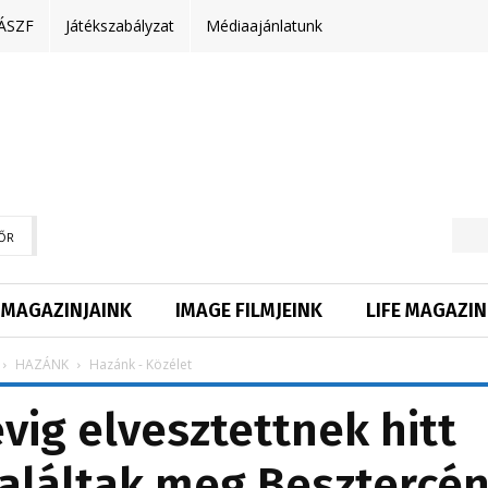
ÁSZF
Játékszabályzat
Médiaajánlatunk
ŐR
MAGAZINJAINK
IMAGE FILMJEINK
LIFE MAGAZIN
HAZÁNK
Hazánk - Közélet
vig elvesztettnek hitt
láltak meg Besztercé