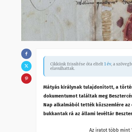
Cikkünk frissítése óta eltelt
1 év
, a szöveg
elavulhattak.
Mátyás királynak tulajdonított, a törté
dokumentumot találtak meg Besztercén
Nap alkalmából tették közszemlére az 
bukkantak rá az állami levéltár Beszt
Az iratot több mint