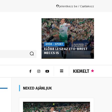
Jelentkezz be / Csatlakozz
GYŐR - SPORT
ELŐBB LESZ AZ ETO-BREST
MECCS IS
KIEMELT
NEKED AJÁNLJUK
n