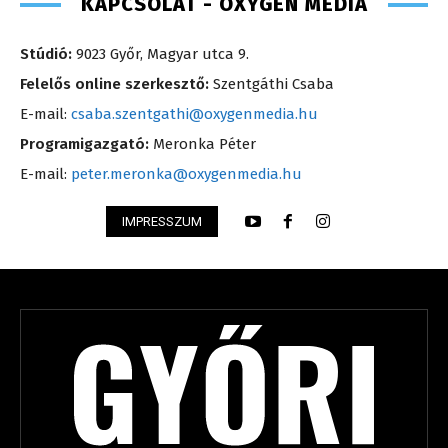
KAPCSOLAT - OXYGEN MEDIA
Stúdió:
9023 Győr, Magyar utca 9.
Felelős online szerkesztő:
Szentgáthi Csaba
E-mail:
csaba.szentgathi@oxygenmedia.hu
Programigazgató:
Meronka Péter
E-mail:
peter.meronka@oxygenmedia.hu
IMPRESSZUM