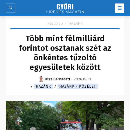
Kezdőlap
HAZÁNK
Több mint félmilliárd
forintot osztanak szét az
önkéntes tűzoltó
egyesületek között
Kiss Bernadett
-
2026.06.11.
HAZÁNK
HAZÁNK - KÖZÉLET