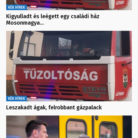
KÉK HÍREK
Kigyulladt és leégett egy családi ház
Mosonmagya…
KÉK HÍREK
Leszakadt ágak, felrobbant gázpalack