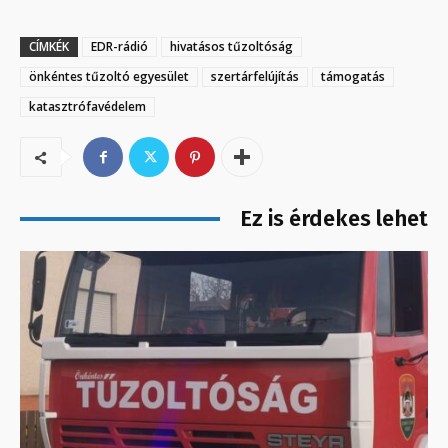
CÍMKÉK
EDR-rádió
hivatásos tűzoltóság
önkéntes tűzoltó egyesület
szertárfelújítás
támogatás
katasztrófavédelem
Ez is érdekes lehet