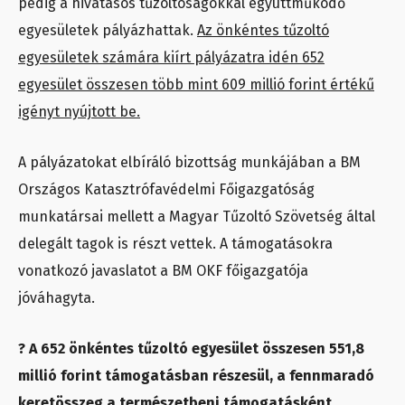
pedig a hivatásos tűzoltóságokkal együttműködő
egyesületek pályázhattak.
Az önkéntes tűzoltó
egyesületek számára kiírt pályázatra idén 652
egyesület összesen több mint 609 millió forint értékű
igényt nyújtott be.
A pályázatokat elbíráló bizottság munkájában a BM
Országos Katasztrófavédelmi Főigazgatóság
munkatársai mellett a Magyar Tűzoltó Szövetség által
delegált tagok is részt vettek. A támogatásokra
vonatkozó javaslatot a BM OKF főigazgatója
jóváhagyta.
? A 652 önkéntes tűzoltó egyesület összesen 551,8
millió forint támogatásban részesül, a fennmaradó
keretösszeg a természetbeni támogatásként