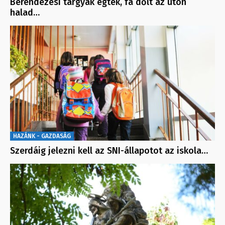
Berendezési tárgyak égtek, fa dőlt az úton
halad…
HAZÁNK - GAZDASÁG
Szerdáig jelezni kell az SNI-állapotot az iskola…