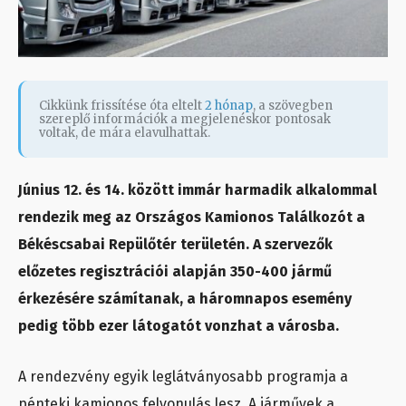
Cikkünk frissítése óta eltelt
2 hónap
, a szövegben
szereplő információk a megjelenéskor pontosak
voltak, de mára elavulhattak.
Június 12. és 14. között immár harmadik alkalommal
rendezik meg az Országos Kamionos Találkozót a
Békéscsabai Repülőtér területén. A szervezők
előzetes regisztrációi alapján 350-400 jármű
érkezésére számítanak, a háromnapos esemény
pedig több ezer látogatót vonzhat a városba.
A rendezvény egyik leglátványosabb programja a
pénteki kamionos felvonulás lesz. A járművek a