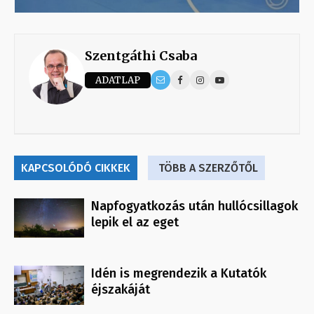
Szentgáthi Csaba
ADATLAP
KAPCSOLÓDÓ CIKKEK
TÖBB A SZERZŐTŐL
Napfogyatkozás után hullócsillagok
lepik el az eget
Idén is megrendezik a Kutatók
éjszakáját