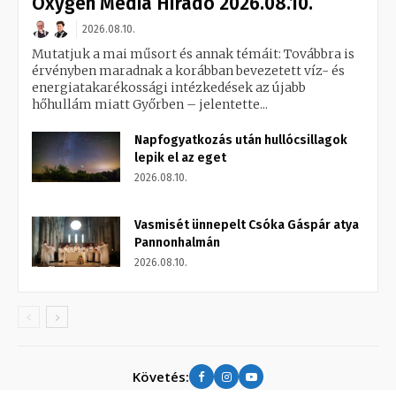
Oxygen Media Híradó 2026.08.10.
2026.08.10.
Mutatjuk a mai műsort és annak témáit: Továbbra is
érvényben maradnak a korábban bevezetett víz- és
energiatakarékossági intézkedések az újabb
hőhullám miatt Győrben – jelentette...
Napfogyatkozás után hullócsillagok
lepik el az eget
2026.08.10.
Vasmisét ünnepelt Csóka Gáspár atya
Pannonhalmán
2026.08.10.
Követés: