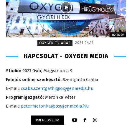
02:40:06
2021.04.17.
OXYGEN TV ADÁS
KAPCSOLAT - OXYGEN MEDIA
Stúdió:
9023 Győr, Magyar utca 9.
Felelős online szerkesztő:
Szentgáthi Csaba
E-mail:
csaba.szentgathi@oxygenmedia.hu
Programigazgató:
Meronka Péter
E-mail:
peter.meronka@oxygenmedia.hu
IMPRESSZUM