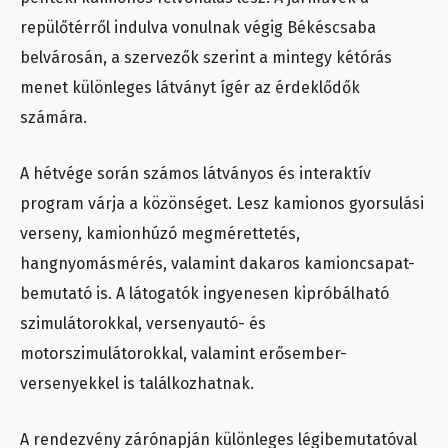
repülőtérről indulva vonulnak végig Békéscsaba
belvárosán, a szervezők szerint a mintegy kétórás
menet különleges látványt ígér az érdeklődők
számára.
A hétvége során számos látványos és interaktív
program várja a közönséget. Lesz kamionos gyorsulási
verseny, kamionhúzó megmérettetés,
hangnyomásmérés, valamint dakaros kamioncsapat-
bemutató is. A látogatók ingyenesen kipróbálható
szimulátorokkal, versenyautó- és
motorszimulátorokkal, valamint erősember-
versenyekkel is találkozhatnak.
A rendezvény zárónapján különleges légibemutatóval