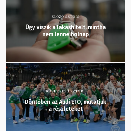
ELŐZŐ SZTORI
Úgy viszik a lakáshitelt, mintha
nem lenne holnap
KÖVETKEZŐ SZTORI
Döntőben az Audi ETO, mutatjuk
a részleteket