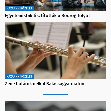
HAZÁNK - KÖZÉLET
Egyetemisták tisztították a Bodrog folyót
HAZÁNK - KÖZÉLET
Zene határok nélkül Balassagyarmaton