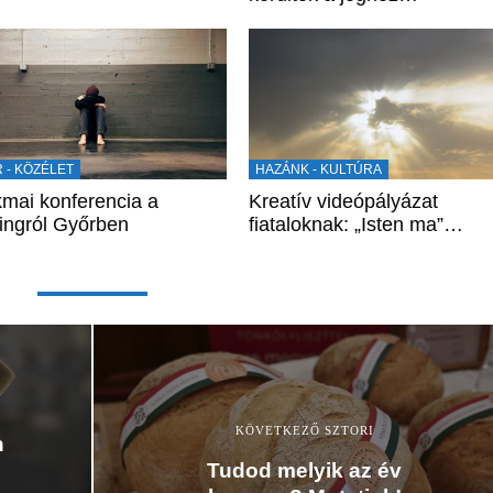
 - KÖZÉLET
HAZÁNK - KULTÚRA
mai konferencia a
Kreatív videópályázat
yingról Győrben
fiataloknak: „Isten ma”…
KÖVETKEZŐ SZTORI
n
Tudod melyik az év