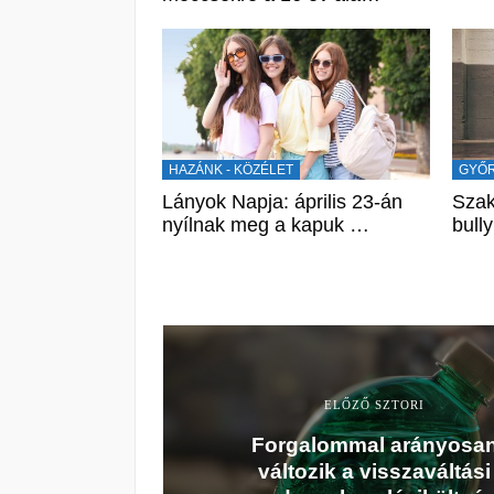
HAZÁNK - KÖZÉLET
GYŐR
Lányok Napja: április 23-án
Szak
nyílnak meg a kapuk …
bull
ELŐZŐ SZTORI
Forgalommal arányosa
változik a visszaváltási