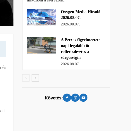
miközben a szervezők...
Oxygen Media Híradó
2026.08.07.
2026.08.07.
A Petz is figyelmeztet:
napi legalább öt
rollerbalesetes a
sürgősségin
2026.08.07.
i és
Követés:
ett