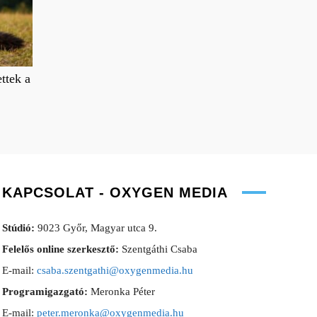
ttek a
KAPCSOLAT - OXYGEN MEDIA
Stúdió:
9023 Győr, Magyar utca 9.
Felelős online szerkesztő:
Szentgáthi Csaba
E-mail:
csaba.szentgathi@oxygenmedia.hu
Programigazgató:
Meronka Péter
E-mail:
peter.meronka@oxygenmedia.hu