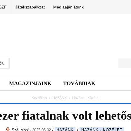
SZF
Játékszabályzat
Médiaajánlatunk
ŐR
MAGAZINJAINK
TOVÁBBIAK
Kezdőlap
HAZÁNK
Hazánk - Közélet
zer fiatalnak volt lehető
Szél Móni
-
2025.08.02.
HAZÁNK
HAZÁNK - KÖZÉLET