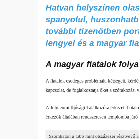
Hatvan helyszínen ola
spanyolul, huszonhatba
további tizenötben port
lengyel és a magyar fi
A magyar fiatalok foly
A fiatalok esetleges problémáit, kétségeit, kérdés
kapcsolat, de foglalkoztatja őket a szórakozás
A Jubileumi Ifjúsági Találkozóra érkezett fiatal
érkezők általában rendszeresen templomba járó 
Szombaton a több mint ötszázezer résztvevő a