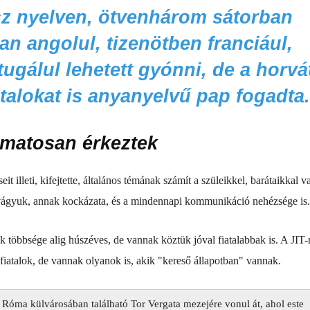
sz nyelven, ötvenhárom sátorban
n angolul, tizenötben franciául,
ugálul lehetett gyónni, de a horvá
atalokat is anyanyelvű pap fogadta.
amatosan érkeztek
eit illeti, kifejtette, általános témának számít a szüleikkel, barátaikkal v
i vágyuk, annak kockázata, és a mindennapi kommunikáció nehézsége is.
ok többsége alig húszéves, de vannak köztük jóval fiatalabbak is. A JIT-
fiatalok, de vannak olyanok is, akik "kereső állapotban" vannak.
 Róma külvárosában található Tor Vergata mezejére vonul át, ahol este