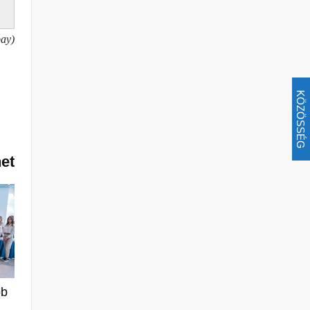
bay)
KÖZÖSSÉG
het
bb