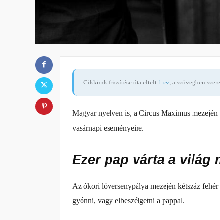
Cikkünk frissítése óta eltelt
1 év
, a szövegben szer
Magyar nyelven is, a Circus Maximus mezején pé
vasárnapi eseményeire.
Ezer pap várta a világ 
Az ókori lóversenypálya mezején kétszáz fehér 
gyónni, vagy elbeszélgetni a pappal.