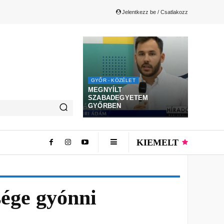
Jelentkezz be / Csatlakozz
GYŐR - KÖZÉLET
MEGNYÍLT
SZABADEGYETEM
GYŐRBEN
KIEMELT
sége gyónni