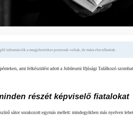
eplő információk a megjelenéskor pontosak voltak, de mára elavulhattak.
nteken, ami felkészülést adott a Jubileumi Ifjúsági Találkozó szombat
minden részét képviselő fiatalokat
színű sátor sorakozott egymás mellett: mindegyikben más nyelven lehet