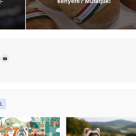
-
kenyere? Mutatjuk!
L