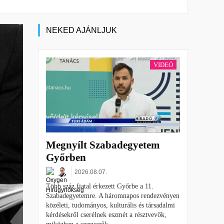
NEKED AJÁNLJUK
VIDEÓ
Megnyílt Szabadegyetem
Győrben
2026.08.07.
Több száz fiatal érkezett Győrbe a 11.
Szabadegyetemre. A háromnapos rendezvényen
közéleti, tudományos, kulturális és társadalmi
kérdésekről cserélnek eszmét a résztvevők,