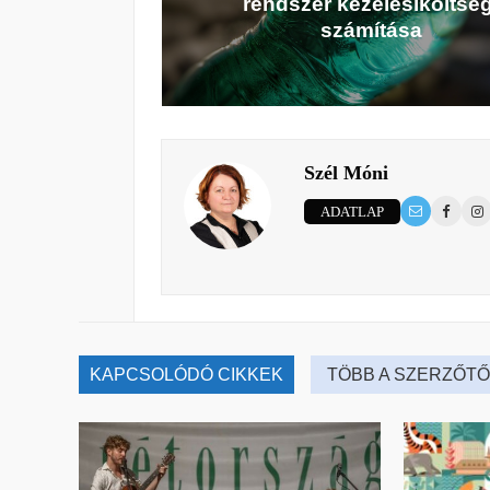
rendszer kezelésiköltség
számítása
Szél Móni
ADATLAP
KAPCSOLÓDÓ CIKKEK
TÖBB A SZERZŐTŐ