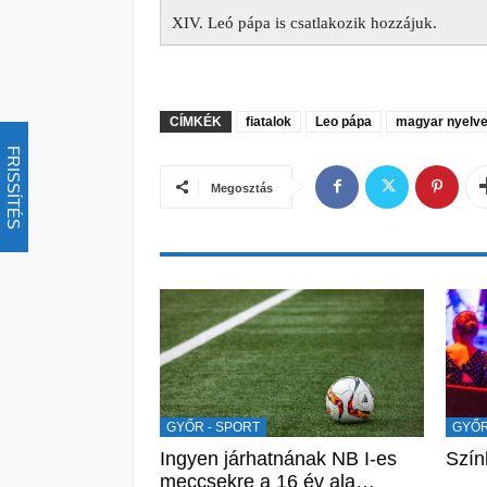
XIV. Leó pápa is csatlakozik hozzájuk.
CÍMKÉK
fiatalok
Leo pápa
magyar nyelv
FRISSÍTÉS
Megosztás
GYŐR - SPORT
GYŐR
Ingyen járhatnának NB I-es
Szín
meccsekre a 16 év ala…