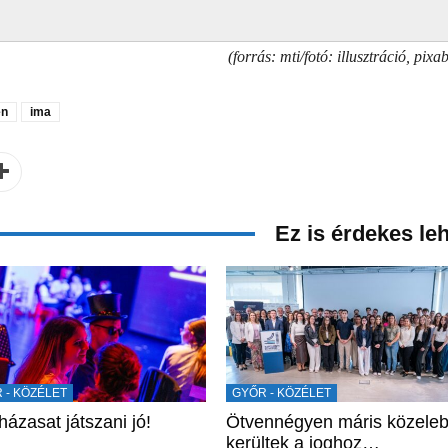
(forrás: mti/fotó: illusztráció, pixa
en
ima
Ez is érdekes le
 - KÖZÉLET
GYŐR - KÖZÉLET
házasat játszani jó!
Ötvennégyen máris közele
kerültek a joghoz…