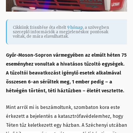
Cikkünk frissítése óta eltelt
9 hónap
, a szövegben
szereplő információk a megjelenéskor pontosak
voltak, de mára elavulhattak.
Győr-Moson-Sopron vármegyében az elmúlt héten 75
eseményhez vonultak a hivatásos tűzoltó egységek.
A tűzoltói beavatkozást igénylő esetek alkalmával
összesen 6-an sérültek meg, 1 ember pedig – a
hétvégén történt, téti háztűzben – életét vesztette.
Mint arról mi is beszámoltunk, szombaton kora este
érkezett a bejelentés a katasztrófavédelemhez, hogy
Téten tűz keletkezett egy házban. A Széchenyi utcában