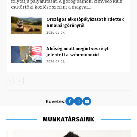
folytatja pályafutását. A görög bajnoki címvédő klub
csütörtöki közlése szerint a magyar...
Országos alkotópályázatot hirdettek
a molnárgörényről
2026.08.07.
A hőség miatt megint veszélyt
jelentett a szén-monoxid
2026.08.07.
Követés:
MUNKATÁRSAINK