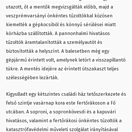
utazott, őt a mentők megvizsgálták előbb, majd a
veszprémvarsányi önkéntes tűzoltókkal közösen
kiemelték a gépkocsiból és könnyű sérülései miatt
kórházba szállították. A pannonhalmi hivatásos
tűzoltók áramtalanították a személyautót és
biztosították a helyszínt. A balesetben még egy
gépjármű érintett volt, amelynek letört a visszapillantó
tükre. A mentés idejére az érintett útszakaszt teljes
szélességében lezárták.
Kigyulladt egy kétszintes családi ház tetőszerkezete és
felső szintje vasárnap kora este Fertőrákoson a Fő
utcában. A soproni, a sopronkövesdi és a kapuvári
hivatásos, valamint a fertőrákosi önkéntes tűzoltók a
katasztrófavédelmi műveleti szolgálat irányításával