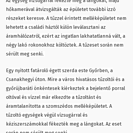
Az egység vízsugárral fékezte meg a lángokat, majd
hőkamerával átvizsgálták az épületet további izzó
részeket keresve. A tűzzel érintett melléképületet nem
lehetett a családi háztól külön leválasztani az
áramhálózatról, ezért az ingatlan lakhatatlanná vált, a
négy lakó rokonokhoz költöztek. A tűzeset során nem
sérült meg senki.
Egy nyitott fatároló égett szerda este Győrben, a
Csanakhegyi úton. Mire a város hivatásos tűzoltói és a
győrújbaráti önkéntesek kiérkeztek a bejelentő porral
oltóval és vízzel már elkezdte a tűzoltást és
áramtalanította a szomszédos melléképületet. A
tűzoltó egységek végül vízsugárral és
kéziszerszámokkal fékezték meg a lángokat. Az eset
során nem sérült meg senki.