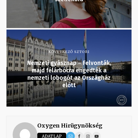
KÖVETKEZŐ SZTORI
Nemzeti gyásznap – Felvonták,
majd félárbócra engedték a
nemzeti lobogót az Országház
előtt
Oxygen Hirügynökség
ADATLAP