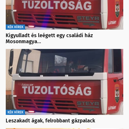
KÉK HÍREK
Kigyulladt és leégett egy családi ház
Mosonmagya…
KÉK HÍREK
Leszakadt ágak, felrobbant gázpalack