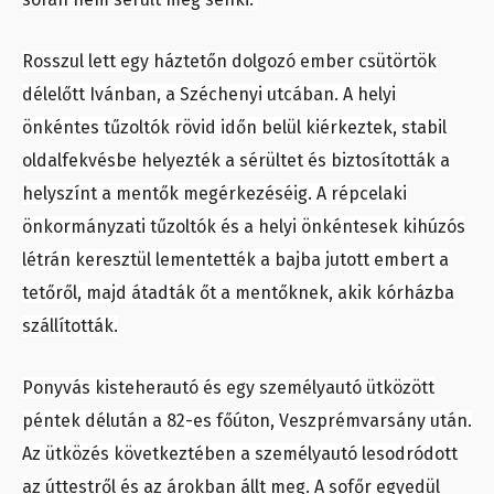
Rosszul lett egy háztetőn dolgozó ember csütörtök
délelőtt Ivánban, a Széchenyi utcában. A helyi
önkéntes tűzoltók rövid időn belül kiérkeztek, stabil
oldalfekvésbe helyezték a sérültet és biztosították a
helyszínt a mentők megérkezéséig. A répcelaki
önkormányzati tűzoltók és a helyi önkéntesek kihúzós
létrán keresztül lementették a bajba jutott embert a
tetőről, majd átadták őt a mentőknek, akik kórházba
szállították.
Ponyvás kisteherautó és egy személyautó ütközött
péntek délután a 82-es főúton, Veszprémvarsány után.
Az ütközés következtében a személyautó lesodródott
az úttestről és az árokban állt meg. A sofőr egyedül