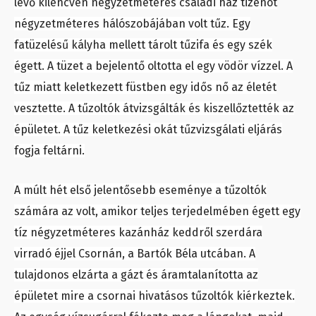
lévő kilencven négyzetméteres családi ház tizenöt
négyzetméteres hálószobájában volt tűz. Egy
fatüzelésű kályha mellett tárolt tűzifa és egy szék
égett. A tüzet a bejelentő oltotta el egy vödör vízzel. A
tűz miatt keletkezett füstben egy idős nő az életét
vesztette. A tűzoltók átvizsgálták és kiszellőztették az
épületet. A tűz keletkezési okát tűzvizsgálati eljárás
fogja feltárni.
A múlt hét első jelentősebb eseménye a tűzoltók
számára az volt, amikor teljes terjedelmében égett egy
tíz négyzetméteres kazánház keddről szerdára
virradó éjjel Csornán, a Bartók Béla utcában. A
tulajdonos elzárta a gázt és áramtalanította az
épületet mire a csornai hivatásos tűzoltók kiérkeztek.