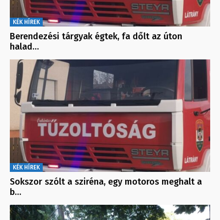
KÉK HÍREK
Berendezési tárgyak égtek, fa dőlt az úton
halad…
KÉK HÍREK
Sokszor szólt a sziréna, egy motoros meghalt a
b…