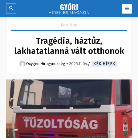
Kezdőlap
Tragédia, háztűz,
lakhatatlanná vált otthonok
Oxygen Hirügynökség
-
2025.11.04.
KÉK HÍREK