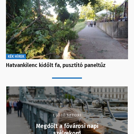
KÉK HÍREK
Hatvankilenc kidőlt fa, pusztító paneltűz
ELŐZŐ SZTORI
Megdőlt a fővárosi napi
szélrekord