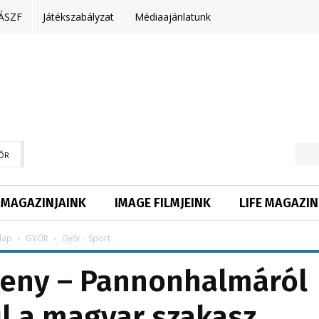
ÁSZF
Játékszabályzat
Médiaajánlatunk
ŐR
MAGAZINJAINK
IMAGE FILMJEINK
LIFE MAGAZIN
lap
GYŐR
Győr - Sport
seny – Pannonhalmáról
ul a magyar szakasz