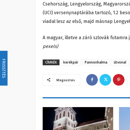
Csehország, Lengyelország, Magyarorszá
(UCI) versenynaptárába tartozó, 1.2 bes
viadal lesz az első, majd másnap Lengy
A magyar, illetve a záró szlovák futamra j
pexels)
FRISSÍTÉS
CÍMKÉK
kerékpár
Pannonhalma
útvonal
Megosztás