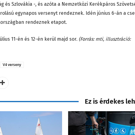
g és Szlovákia -, és azóta a Nemzetközi Kerékpáros Szövets
orolású egynapos versenyt rendeznek. Idén június 6-án a cs
elországban rendeznek etapot.
úlius 11-én és 12-én kerül majd sor.
(Forrás: mti, illusztráció:
V4 verseny
Ez is érdekes le