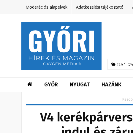
Moderációs alapelvek
Adatkezelési tájékoztató
C
27.9
GY
GYŐR
NYUGAT
HAZÁNK
Kezdő
V4 kerékpárver
indul és zár