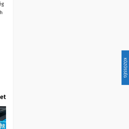
ég
eh
KÖZÖSSÉG
het