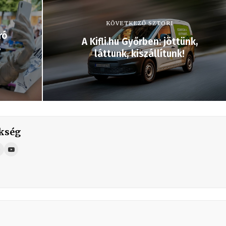
KÖVETKEZŐ SZTORI
ró
A Kifli.hu Győrben: jöttünk,
s
láttunk, kiszállítunk!
kség