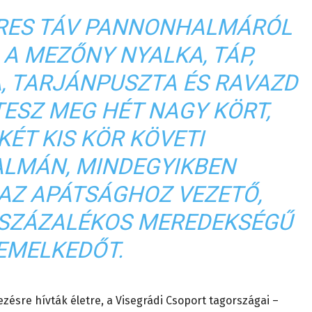
ERES TÁV PANNONHALMÁRÓL
 A MEZŐNY NYALKA, TÁP,
, TARJÁNPUSZTA ÉS RAVAZD
TESZ MEG HÉT NAGY KÖRT,
KÉT KIS KÖR KÖVETI
LMÁN, MINDEGYIKBEN
Z APÁTSÁGHOZ VEZETŐ,
 SZÁZALÉKOS MEREDEKSÉGŰ
EMELKEDŐT.
ésre hívták életre, a Visegrádi Csoport tagországai –