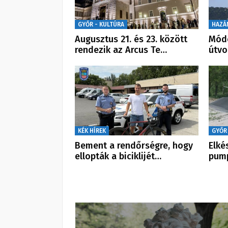
GYŐR - KULTÚRA
HAZÁ
Augusztus 21. és 23. között
Módo
rendezik az Arcus Te…
útvo
KÉK HÍREK
GYŐR
Bement a rendőrségre, hogy
Elké
ellopták a biciklijét…
pum