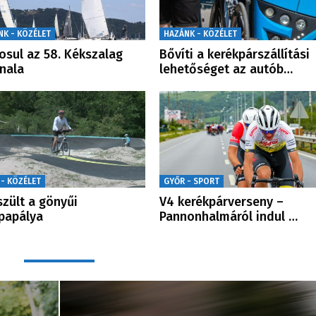
NK - KÖZÉLET
HAZÁNK - KÖZÉLET
sul az 58. Kékszalag
Bővíti a kerékpárszállítási
nala
lehetőséget az autób…
 - KÖZÉLET
GYŐR - SPORT
szült a gönyűi
V4 kerékpárverseny –
papálya
Pannonhalmáról indul …