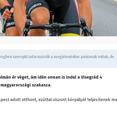
övegben szereplő információk a megjelenéskor pontosak voltak, de
mán ér véget, ám idén onnan is indul a Visegrád 4
 magyarországi szakasza.
est adott otthont, ezúttal viszont körpályát teljesítenek m