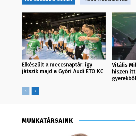
Elkészült a meccsnaptár: így
Vitális M
játszik majd a Győri Audi ETO KC
hiszen itt
gyerekbő
MUNKATÁRSAINK