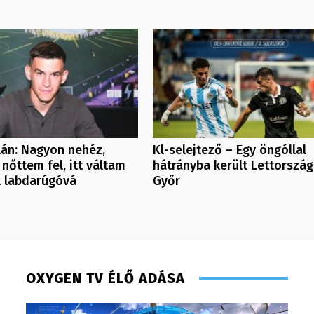
ilán: Nagyon nehéz,
Kl-selejtező – Egy öngóllal
 nőttem fel, itt váltam
hátrányba került Lettorszá
l labdarúgóvá
Győr
OXYGEN TV ÉLŐ ADÁSA