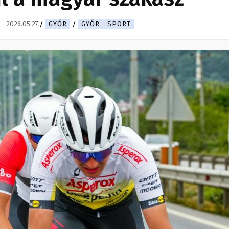
-
2026.05.27.
GYŐR
GYŐR - SPORT