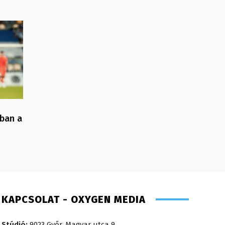
gban a
KAPCSOLAT - OXYGEN MEDIA
Stúdió:
9023 Győr, Magyar utca 9.