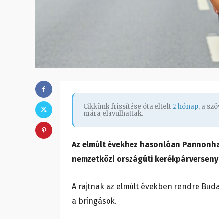
Cikkünk frissítése óta eltelt
2 hónap
, a sz
mára elavulhattak.
Az elmúlt évekhez hasonlóan Pannonhal
nemzetközi országúti kerékpárverseny
A rajtnak az elmúlt években rendre Budap
a bringások.