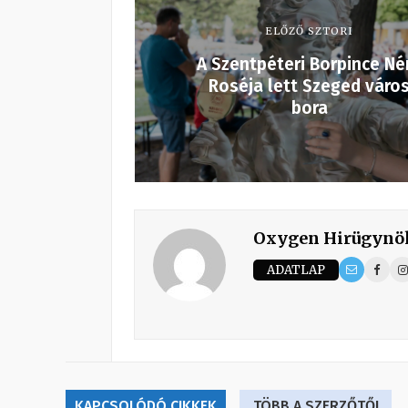
ELŐZŐ SZTORI
A Szentpéteri Borpince Né
Roséja lett Szeged váro
bora
Oxygen Hirügynö
ADATLAP
KAPCSOLÓDÓ CIKKEK
TÖBB A SZERZŐTŐL