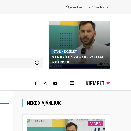
Jelentkezz be / Csatlakozz
GYŐR - KÖZÉLET
MEGNYÍLT SZABADEGYETEM
GYŐRBEN
KIEMELT
NEKED AJÁNLJUK
VIDEÓ