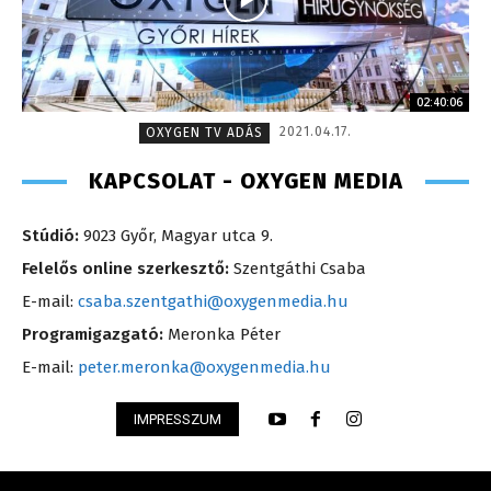
02:40:06
2021.04.17.
OXYGEN TV ADÁS
KAPCSOLAT - OXYGEN MEDIA
Stúdió:
9023 Győr, Magyar utca 9.
Felelős online szerkesztő:
Szentgáthi Csaba
E-mail:
csaba.szentgathi@oxygenmedia.hu
Programigazgató:
Meronka Péter
E-mail:
peter.meronka@oxygenmedia.hu
IMPRESSZUM