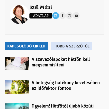
Szél Móni
ADATLAP
KAPCSOLÓDÓ CIKKEK
TÖBB A SZERZŐTŐL
A szavazólapokat hétfőn kell
megsemmisíteni
A betegség hatékony kezelésében
az időfaktor fontos
Figyelem! Hétfőtől újabb közúti