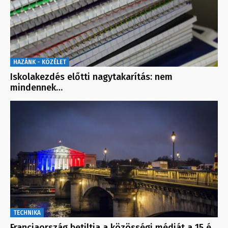
HAZÁNK - KÖZÉLET
Iskolakezdés előtti nagytakarítás: nem
mindennek…
TECHNIKA
Franciaország betiltja a közösségi médiát a 15 é…