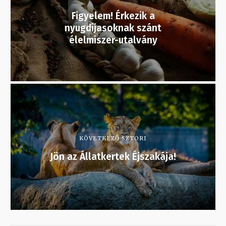
Figyelem! Érkezik a
nyugdíjasoknak szánt
élelmiszer-utalvány
KÖVETKEZŐ SZTORI
Jön az Állatkertek Éjszakája!