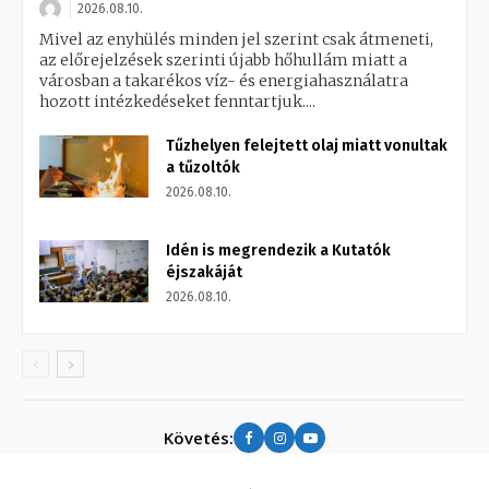
2026.08.10.
Mivel az enyhülés minden jel szerint csak átmeneti,
az előrejelzések szerinti újabb hőhullám miatt a
városban a takarékos víz- és energiahasználatra
hozott intézkedéseket fenntartjuk....
Tűzhelyen felejtett olaj miatt vonultak
a tűzoltók
2026.08.10.
Idén is megrendezik a Kutatók
éjszakáját
2026.08.10.
Követés: