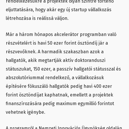
rendelkezésükre a projektek olyan szintre történő
eljuttatására, hogy akár egy új startup vállalkozás
létrehozása is reálissá váljon.
Már a három hónapos akcelerátor programban való
részvételért is havi 50 ezer forint ösztöndíj jár a
részvevőknek. A harmadik szakaszban azok a
hallgatók, akik megtartják aktív doktoranduszi
státuszukat, 150 ezer, a passzív hallgatói státusszal és
abszolutóriummal rendelkező, a vállalkozásuk
építésére fókuszáló hallgatók pedig havi 400 ezer
forint ösztöndíjat kaphatnak, emellett a projektek
finanszírozására pedig maximum egymillió forintot
vehetnek igénybe.
A programról a Nemzeti Innovációs Ügynökség oldalán