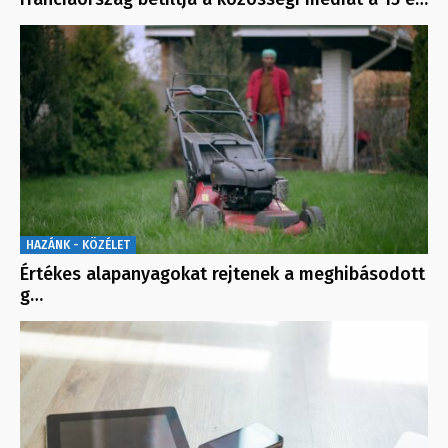
HAZÁNK - KÖZÉLET
Értékes alapanyagokat rejtenek a meghibásodott
g…