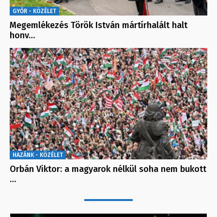
GYŐR - KÖZÉLET
Megemlékezés Török István mártírhalált halt
honv…
HAZÁNK - KÖZÉLET
Orbán Viktor: a magyarok nélkül soha nem bukott
…