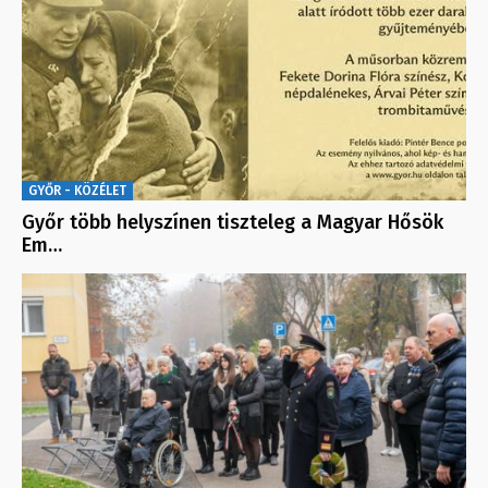
GYŐR - KÖZÉLET
Győr több helyszínen tiszteleg a Magyar Hősök
Em…