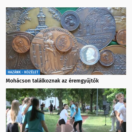
HAZÁNK - KÖZÉLET
Mohácson találkoznak az éremgyűjtők