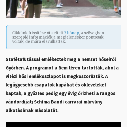
Cikkünk frissítése óta eltelt
2 hónap
, a szövegben
szereplő információk a megjelenéskor pontosak
voltak, de mára elavulhattak.
Stafétafutással emlékeztek meg a nemzet hőseiről
Győrben. A programot a Bem téren tartották, ahol a
vitézi hősi emlékoszlopot is megkoszorúzták. A
legügyesebb csapatok kupákat és okleveleket
kaptak, a győztes pedig egy évig őrizheti a rangos
vándordíjat; Schima Bandi carrarai márvány
alkotásának másolatát.