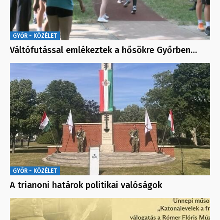
GYŐR - KÖZÉLET
Váltófutással emlékeztek a hősökre Győrben…
GYŐR - KÖZÉLET
A trianoni határok politikai valóságok