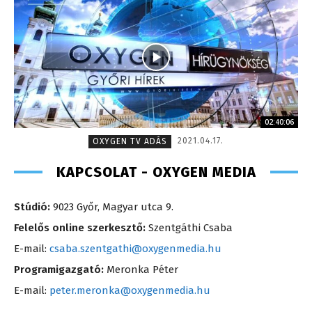
02:40:06
2021.04.17.
OXYGEN TV ADÁS
KAPCSOLAT - OXYGEN MEDIA
Stúdió:
9023 Győr, Magyar utca 9.
Felelős online szerkesztő:
Szentgáthi Csaba
E-mail:
csaba.szentgathi@oxygenmedia.hu
Programigazgató:
Meronka Péter
E-mail:
peter.meronka@oxygenmedia.hu