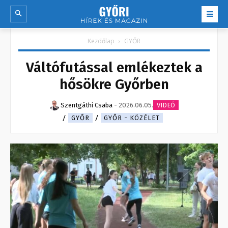
Kezdőlap
GYŐR
Váltófutással emlékeztek a
hősökre Győrben
Szentgáthi Csaba
-
2026.06.05.
VIDEÓ
GYŐR
GYŐR - KÖZÉLET