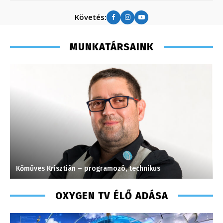
Követés:
MUNKATÁRSAINK
Kőműves Krisztián – programozó, technikus
S
OXYGEN TV ÉLŐ ADÁSA