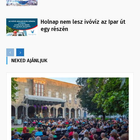
Holnap nem lesz ivóvíz az Ipar út
egy részén
NEKED AJÁNLJUK