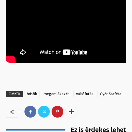
CÍMKÉK
hősök
megemlékezés
váltófutás
Győr Staféta
Ez is érdekes lehet