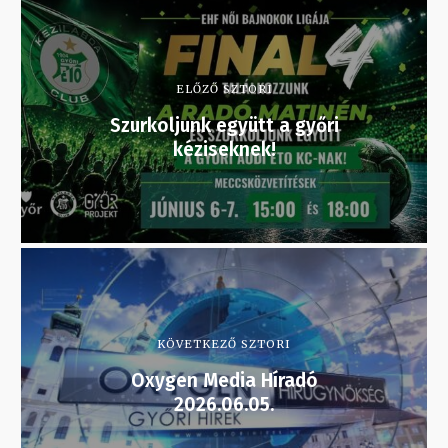
ELŐZŐ SZTORI
Szurkoljunk együtt a győri
kéziseknek!
KÖVETKEZŐ SZTORI
Oxygen Media Híradó
2026.06.05.