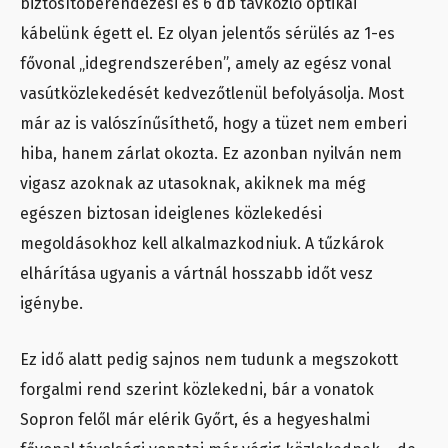
biztosítóberendezési és 6 db távközlő optikai
kábelünk égett el. Ez olyan jelentős sérülés az 1-es
fővonal „idegrendszerében”, amely az egész vonal
vasútközlekedését kedvezőtlenül befolyásolja. Most
már az is valószínűsíthető, hogy a tüzet nem emberi
hiba, hanem zárlat okozta. Ez azonban nyilván nem
vigasz azoknak az utasoknak, akiknek ma még
egészen biztosan ideiglenes közlekedési
megoldásokhoz kell alkalmazkodniuk. A tűzkárok
elhárítása ugyanis a vártnál hosszabb időt vesz
igénybe.
Ez idő alatt pedig sajnos nem tudunk a megszokott
forgalmi rend szerint közlekedni, bár a vonatok
Sopron felől már elérik Győrt, és a hegyeshalmi