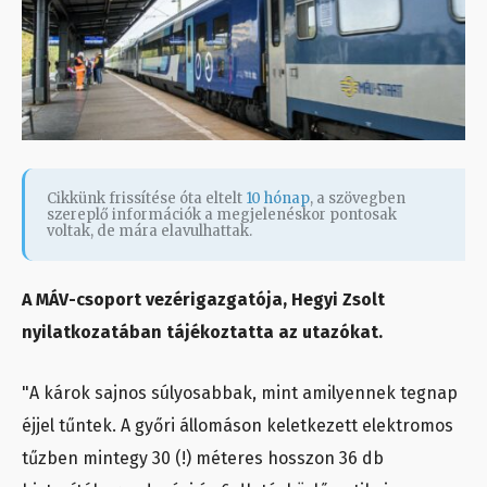
Cikkünk frissítése óta eltelt
10 hónap
, a szövegben
szereplő információk a megjelenéskor pontosak
voltak, de mára elavulhattak.
A MÁV-csoport vezérigazgatója, Hegyi Zsolt
nyilatkozatában tájékoztatta az utazókat.
"A károk sajnos súlyosabbak, mint amilyennek tegnap
éjjel tűntek. A győri állomáson keletkezett elektromos
tűzben mintegy 30 (!) méteres hosszon 36 db