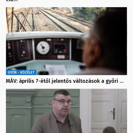
GYŐR - KÖZÉLET
MÁV: április 7-étől jelentős változások a győri …