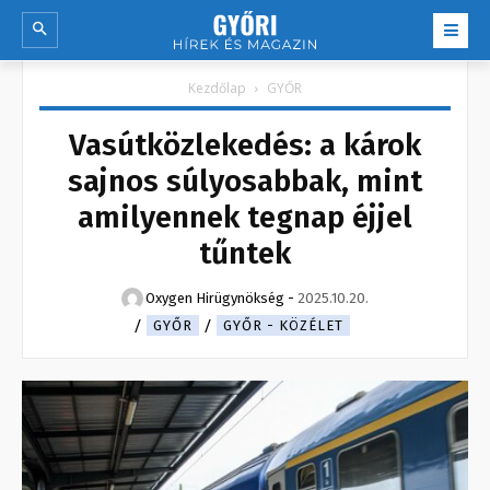
Kezdőlap
GYŐR
Vasútközlekedés: a károk
sajnos súlyosabbak, mint
amilyennek tegnap éjjel
tűntek
Oxygen Hirügynökség
-
2025.10.20.
GYŐR
GYŐR - KÖZÉLET