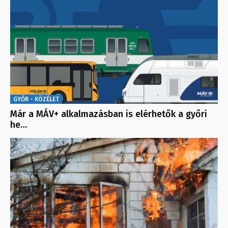
GYŐR - KÖZÉLET
Már a MÁV+ alkalmazásban is elérhetők a győri
he…