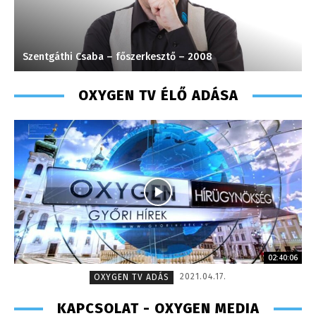
Szentgáthi Csaba – főszerkesztő – 2008
S
OXYGEN TV ÉLŐ ADÁSA
02:40:06
2021.04.17.
OXYGEN TV ADÁS
KAPCSOLAT - OXYGEN MEDIA