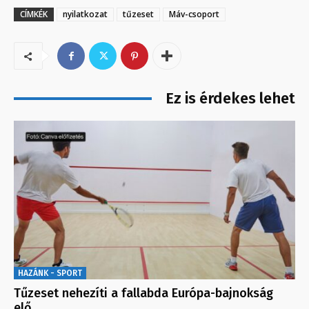
CÍMKÉK
nyilatkozat
tűzeset
Máv-csoport
Ez is érdekes lehet
HAZÁNK - SPORT
Tűzeset nehezíti a fallabda Európa-bajnokság
elő…