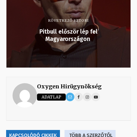
KÖVETKEZŐ SZTORI
Pitbull először lép fel
Magyarországon
Oxygen Hirügynökség
ADATLAP
KAPCSOLÓDÓ CIKKEK
TÖBB A SZERZŐTŐL