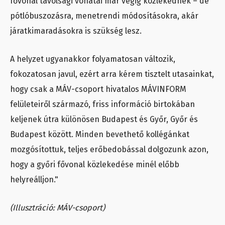
fővonal távolsági vonatai már végig közlekednek – de
pótlóbuszozásra, menetrendi módosításokra, akár
járatkimaradásokra is szükség lesz.
A helyzet ugyanakkor folyamatosan változik,
fokozatosan javul, ezért arra kérem tisztelt utasainkat,
hogy csak a MÁV-csoport hivatalos MÁVINFORM
felületeiről származó, friss információ birtokában
keljenek útra különösen Budapest és Győr, Győr és
Budapest között. Minden bevethető kollégánkat
mozgósítottuk, teljes erőbedobással dolgozunk azon,
hogy a győri fővonal közlekedése minél előbb
helyreálljon."
(Illusztráció: MÁV-csoport)