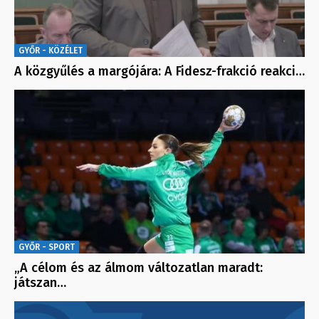
GYŐR - KÖZÉLET
A közgyűlés a margójára: A Fidesz-frakció reakci…
GYŐR - SPORT
„A célom és az álmom változatlan maradt:
játszan…