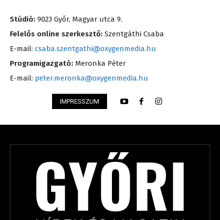
Stúdió:
9023 Győr, Magyar utca 9.
Felelős online szerkesztő:
Szentgáthi Csaba
E-mail:
csaba.szentgathi@oxygenmedia.hu
Programigazgató:
Meronka Péter
E-mail:
peter.meronka@oxygenmedia.hu
IMPRESSZUM