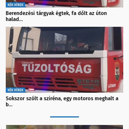
KÉK HÍREK
Berendezési tárgyak égtek, fa dőlt az úton
halad…
KÉK HÍREK
Sokszor szólt a sziréna, egy motoros meghalt a
b…