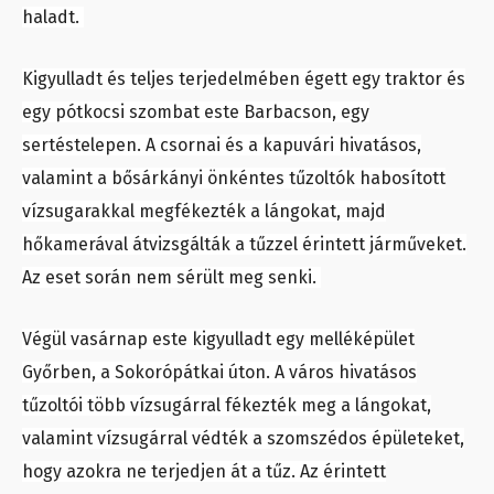
haladt.
Kigyulladt és teljes terjedelmében égett egy traktor és
egy pótkocsi szombat este Barbacson, egy
sertéstelepen. A csornai és a kapuvári hivatásos,
valamint a bősárkányi önkéntes tűzoltók habosított
vízsugarakkal megfékezték a lángokat, majd
hőkamerával átvizsgálták a tűzzel érintett járműveket.
Az eset során nem sérült meg senki.
Végül vasárnap este kigyulladt egy melléképület
Győrben, a Sokorópátkai úton. A város hivatásos
tűzoltói több vízsugárral fékezték meg a lángokat,
valamint vízsugárral védték a szomszédos épületeket,
hogy azokra ne terjedjen át a tűz. Az érintett