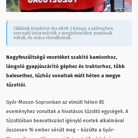
Cikkünk frissítése óta eltelt
2 hónap
, a szövegben
szereplő információk a megjelenéskor pontosak
voltak, de mára elavulhattak.
Nagyfeszültségű vezetéket szakító kamionhoz,
lángoló gyapjúszárító géphez és traktorhoz, több
balesethez, tűzhöz vonultak múlt héten a megye
tűzoltói.
Győr-Moson-Sopronban az elmúlt héten 85
eseményhez vonultak a hivatásos tűzoltó egységek. A
tűzoltóiban beavatkozást igénylő esetek alkalmával
összesen 16 ember sérült meg – közölte a Győr-