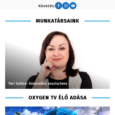
Követés:
MUNKATÁRSAINK
Turi Szilvia- könyvelési asszisztens
H
OXYGEN TV ÉLŐ ADÁSA