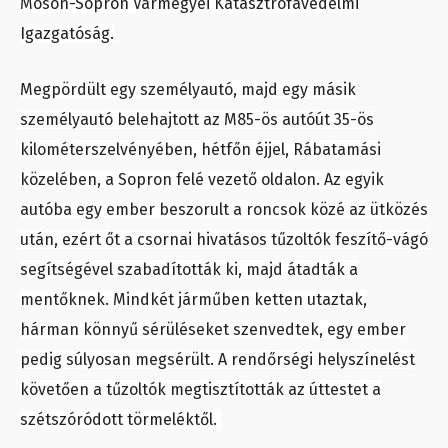
Moson-Sopron Vármegyei Katasztrófavédelmi
Igazgatóság.
Megpördült egy személyautó, majd egy másik
személyautó belehajtott az M85-ös autóút 35-ös
kilométerszelvényében, hétfőn éjjel, Rábatamási
közelében, a Sopron felé vezető oldalon. Az egyik
autóba egy ember beszorult a roncsok közé az ütközés
után, ezért őt a csornai hivatásos tűzoltók feszítő-vágó
segítségével szabadították ki, majd átadták a
mentőknek. Mindkét járműben ketten utaztak,
hárman könnyű sérüléseket szenvedtek, egy ember
pedig súlyosan megsérült. A rendőrségi helyszínelést
követően a tűzoltók megtisztították az úttestet a
szétszóródott törmeléktől.