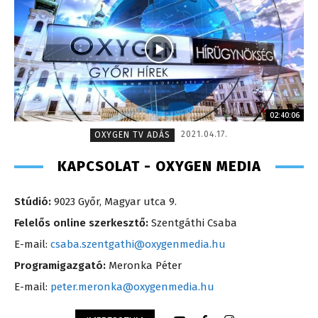
02:40:06
2021.04.17.
OXYGEN TV ADÁS
KAPCSOLAT - OXYGEN MEDIA
Stúdió:
9023 Győr, Magyar utca 9.
Felelős online szerkesztő:
Szentgáthi Csaba
E-mail:
csaba.szentgathi@oxygenmedia.hu
Programigazgató:
Meronka Péter
E-mail:
peter.meronka@oxygenmedia.hu