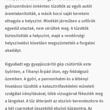
győrszentiváni önkéntes tűzoltók az egyik autót
áramtalanították, a másik kocsi saját kerekein
elhagyta a helyszínt. Mindkét járműben a sofőrök
egyedül utaztak, nem sérültek meg. A tűzoltók
biztosították a helyszínt, majd a rendőrségi
helyszínelést követően megszüntették a forgalmi
akadályt.
Kigyulladt egy gyapjúszárító gép csütörtök este
Győrben, a Tihanyi Árpád úton, egy feldolgozó
üzemben. A győri, a pannonhalmi és a lébényi
hivatásos tűzoltók a katasztrófavédelmi műveleti
szolgálat irányításával, több vízsugárral fékezték meg
a lángokat. A tűz átterjedt az elszívó-berendezésre és
a két csarnokot összekötő elszívó központra. Az