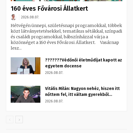
160 éves Fővárosi Állatkert
2026.08.07.
Hétvégén ünnepi, születésnapi programokkal, többek
közt látványetetésekkel, tematikus sétákkal, színpadi
és családi programokkal, bábszínházzal várja a
közönséget a 160 éves Fővárosi Állatkert. Vasárnap
lesz...
???????Védőnői életműdíjat kapott az
egyetem docense
2026.08.07.
Vitális Milán: Nagyon nehéz, hiszen itt
nőttem fel, itt váltam gyerekből...
2026.08.07.