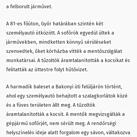
a felborult járművet.
A 81-es főúton, Győr határában szintén két
személyautó ütközött. A sofőrök egyedül ültek a
járművekben, mindketten könnyű sérüléseket
szenvedtek, őket kórházba vitték a mentőszolgálat
munkatársai. A tűzoltók áramtalanították a kocsikat és
felitatták az úttestre folyt hűtővizet.
A harmadik baleset a Bakonyi úti felüljárón történt,
ahol egy személyautó behajtott a szalagkorlátok közé
és a füves területen állt meg. A tűzoltók
áramtalanították a kocsit. A mentők megvizsgálták a
gépjármű sofőrjét, nem sérült meg. A rendőrségi
helyszínelés ideje alatt forgalom egy sávon, váltakozva