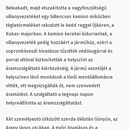
Beleakadt, majd elszakította a nagyfeszültségű
villanyvezetéket egy billencses kamion miközben
téglatörmeléket rakodott le kedd reggel Újkéren, a
Kokas-majorban. A kamion kerekei kidurrantak, a
villanyvezeték pedig hozzáért a járműhöz, ezért a
sopronkövesdi hivatásos tűzoltók védősugárral és
porral oltóval biztosították a helyszínt az
áramszolgáltató kiérkezéséig. A jármű vezetőjét a
helyszínen lévő munkások a lövői mentőállomásra
vitték, ott megvizsgálták őt, nem szenvedett
áramütést. A szolgáltató a tegnapi napon
helyreállította az áramszolgáltatást.
Két személyautó ütközött szerda délután Gönyűn, az
Arany János utcában. A győri hivatásos és a