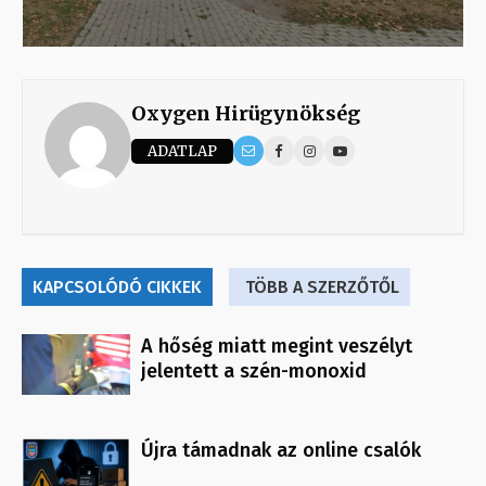
Oxygen Hirügynökség
ADATLAP
KAPCSOLÓDÓ CIKKEK
TÖBB A SZERZŐTŐL
A hőség miatt megint veszélyt
jelentett a szén-monoxid
Újra támadnak az online csalók