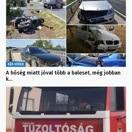
KÉK HÍREK
A hőség miatt jóval több a baleset, még jobban
k…