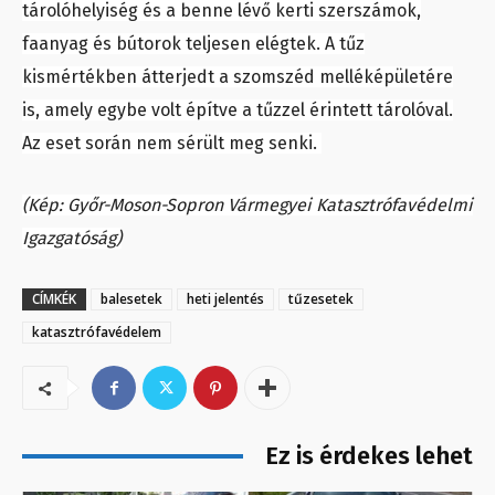
tárolóhelyiség és a benne lévő kerti szerszámok,
faanyag és bútorok teljesen elégtek. A tűz
kismértékben átterjedt a szomszéd melléképületére
is, amely egybe volt építve a tűzzel érintett tárolóval.
Az eset során nem sérült meg senki.
(Kép: Győr-Moson-Sopron Vármegyei Katasztrófavédelmi
Igazgatóság)
CÍMKÉK
balesetek
heti jelentés
tűzesetek
katasztrófavédelem
Ez is érdekes lehet