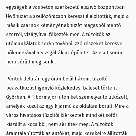
egységek a vasbeton szerkezetű elszívó központban
lévő tüzet a szellőzőrácson keresztül eloltották, majd a
másik csarnok kéményének tüzét magasból mentő
szerről, vízágyúval fékezték meg. A tűzoltók az
utómunkálatok során további izzó részeket keresve
hőkamerával átvizsgálták az épületet. Az eset során
nem sérült meg senki.
Péntek délután egy órán belül három, tűzoltói
beavatkozást igénylő közlekedési baleset történt
Győrben. A Tibormajori úton két személyautó ütközött,
amelyek közül az egyik jármű az oldalára borult. Mire a
város hivatásos tűzoltói kiérkeztek mindkét sofőr
kiszállt a kocsiból, nem sérültek meg. A tűzoltók
áramtalanították az autókat, majd kerekeire állították