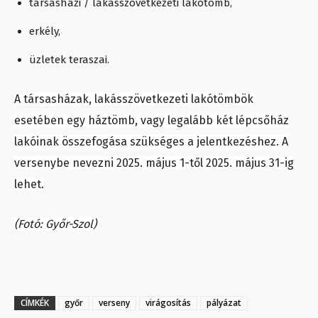
társasházi / lakásszövetkezeti lakótömb,
erkély,
üzletek teraszai.
A társasházak, lakásszövetkezeti lakótömbök
esetében egy háztömb, vagy legalább két lépcsőház
lakóinak összefogása szükséges a jelentkezéshez. A
versenybe nevezni 2025. május 1-től 2025. május 31-ig
lehet.
(Fotó: Győr-Szol)
CÍMKÉK
győr
verseny
virágosítás
pályázat