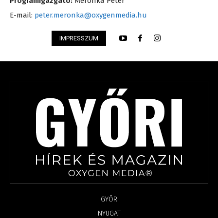
Programigazgató:
Meronka Péter
E-mail:
peter.meronka@oxygenmedia.hu
IMPRESSZUM
GYŐR
NYUGAT