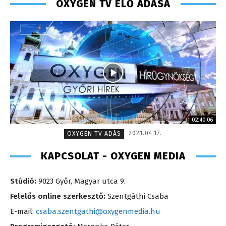
OXYGEN TV ÉLŐ ADÁSA
02:40:06
2021.04.17.
OXYGEN TV ADÁS
KAPCSOLAT - OXYGEN MEDIA
Stúdió:
9023 Győr, Magyar utca 9.
Felelős online szerkesztő:
Szentgáthi Csaba
E-mail:
csaba.szentgathi@oxygenmedia.hu