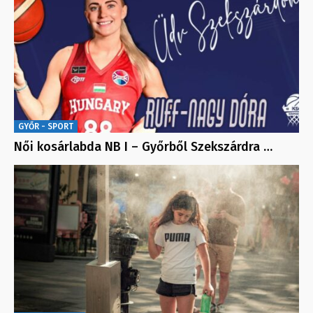
GYŐR - SPORT
Női kosárlabda NB I – Győrből Szekszárdra …