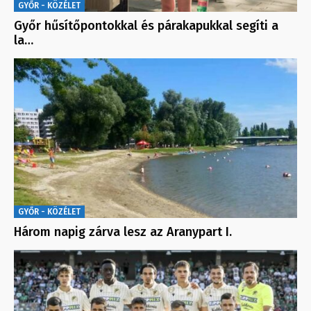
GYŐR - KÖZÉLET
Győr hűsítőpontokkal és párakapukkal segíti a
la…
GYŐR - KÖZÉLET
Három napig zárva lesz az Aranypart I.