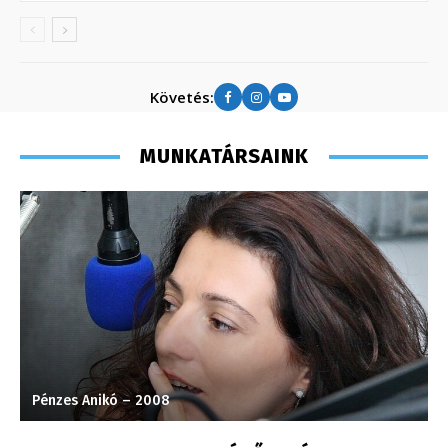
Követés:
MUNKATÁRSAINK
Pénzes Anikó – 2008
H