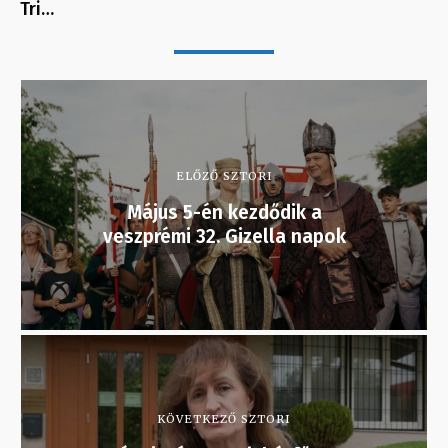
Tri…
ELŐZŐ SZTORI
Május 5-én kezdődik a
veszprémi 32. Gizella napok
KÖVETKEZŐ SZTORI