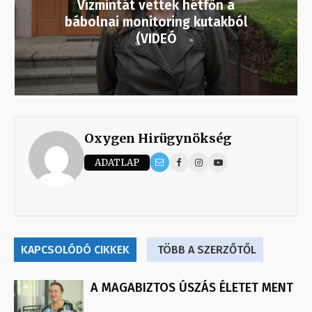
Vízmintát vettek hétfőn a
bábolnai monitoring kutakból
(VIDEÓ
Oxygen Hirügynökség
ADATLAP
KAPCSOLÓDÓ CIKKEK
TÖBB A SZERZŐTŐL
A MAGABIZTOS ÚSZÁS ÉLETET MENT