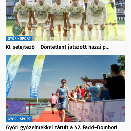
GYŐR - SPORT
Kl-selejtező – Döntetlent játszott hazai p…
GYŐR - SPORT
Győri győzelmekkel zárult a 42. Fadd–Dombori