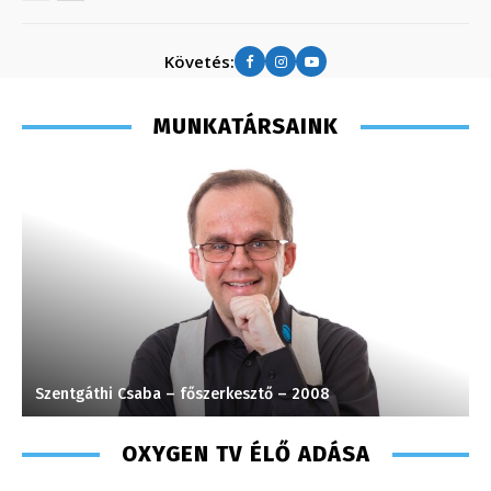
Követés:
MUNKATÁRSAINK
Szentgáthi Csaba – főszerkesztő – 2008
H
OXYGEN TV ÉLŐ ADÁSA