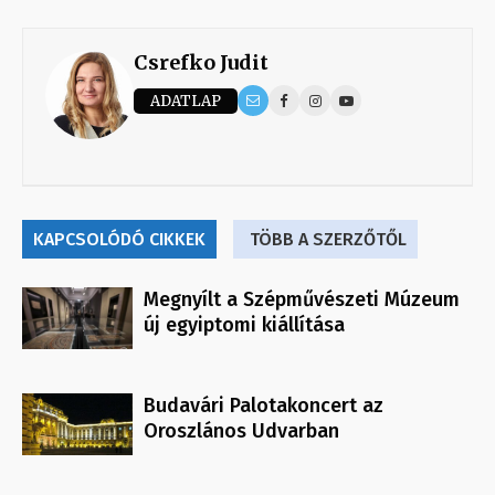
Csrefko Judit
ADATLAP
KAPCSOLÓDÓ CIKKEK
TÖBB A SZERZŐTŐL
Megnyílt a Szépművészeti Múzeum
új egyiptomi kiállítása
Budavári Palotakoncert az
Oroszlános Udvarban