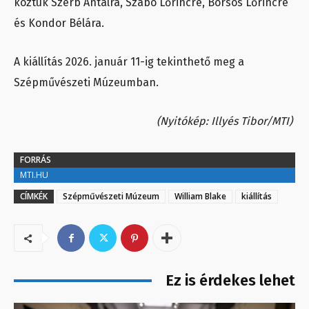
köztük Szerb Antalra, Szabó Lőrincre, Borsos Lőrincre
és Kondor Bélára.
A kiállítás 2026. január 11-ig tekinthető meg a
Szépművészeti Múzeumban.
(Nyitókép: Illyés Tibor/MTI)
FORRÁS
MTI.HU
CÍMKÉK
Szépművészeti Múzeum
William Blake
kiállítás
Ez is érdekes lehet