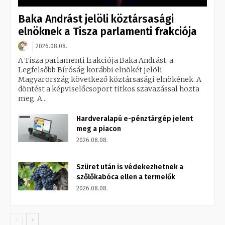
Baka Andrást jelöli köztársasági
elnöknek a Tisza parlamenti frakciója
2026.08.08.
A Tisza parlamenti frakciója Baka Andrást, a
Legfelsőbb Bíróság korábbi elnökét jelöli
Magyarország következő köztársasági elnökének. A
döntést a képviselőcsoport titkos szavazással hozta
meg. A...
Hardveralapú e-pénztárgép jelent
meg a piacon
2026.08.08.
Szüret után is védekezhetnek a
szőlőkabóca ellen a termelők
2026.08.08.