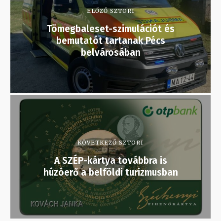
ELŐZŐ SZTORI
Tömegbaleset-szimulációt és
bemutatót tartanak Pécs
belvárosában
KÖVETKEZŐ SZTORI
A SZÉP-kártya továbbra is
húzóerő a belföldi turizmusban