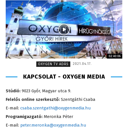
02:40:06
2021.04.17.
OXYGEN TV ADÁS
KAPCSOLAT - OXYGEN MEDIA
Stúdió:
9023 Győr, Magyar utca 9.
Felelős online szerkesztő:
Szentgáthi Csaba
E-mail:
csaba.szentgathi@oxygenmedia.hu
Programigazgató:
Meronka Péter
E-mail:
peter.meronka@oxygenmedia.hu