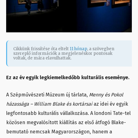
Cikkünk frissítése óta eltelt
11 hónap
, a szövegben
szereplő információk a megjelenéskor pontosak
voltak, de mára elavulhattak.
Ez az év egyik legkiemelkedőbb kulturális eseménye.
A Szépművészeti Múzeum új tárlata,
Menny és Pokol
házassága – William Blake és kortársai
az idei év egyik
legfontosabb kulturális vállalkozása. A londoni Tate-tel
közösen megvalósított kiállítás az első átfogó Blake-
bemutató nemcsak Magyarországon, hanem a