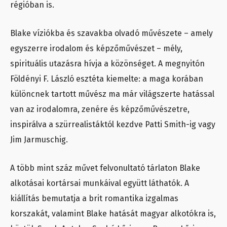
régióban is.
Blake víziókba és szavakba olvadó művészete – amely
egyszerre irodalom és képzőművészet – mély,
spirituális utazásra hívja a közönséget. A megnyitón
Földényi F. László esztéta kiemelte: a maga korában
különcnek tartott művész ma már világszerte hatással
van az irodalomra, zenére és képzőművészetre,
inspirálva a szürrealistáktól kezdve Patti Smith-ig vagy
Jim Jarmuschig.
A több mint száz művet felvonultató tárlaton Blake
alkotásai kortársai munkáival együtt láthatók. A
kiállítás bemutatja a brit romantika izgalmas
korszakát, valamint Blake hatását magyar alkotókra is,