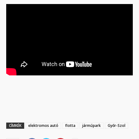
CÍMKÉK
elektromos autó
flotta
járműpark
Győr-Szol