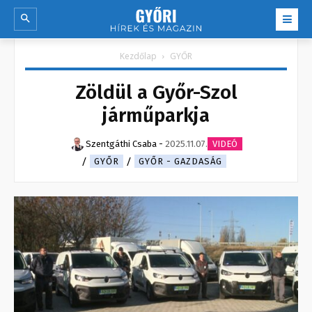
Kezdőlap
GYŐR
Zöldül a Győr-Szol
járműparkja
Szentgáthi Csaba
-
2025.11.07.
VIDEÓ
GYŐR
GYŐR - GAZDASÁG