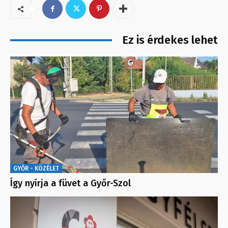
Ez is érdekes lehet
GYŐR - KÖZÉLET
Így nyírja a füvet a Győr-Szol