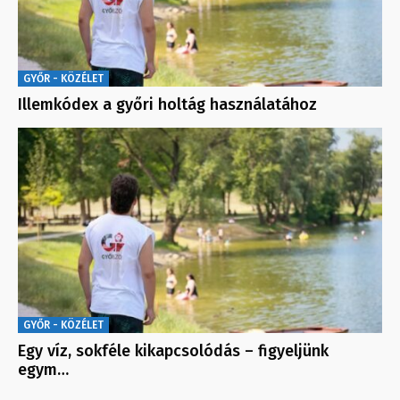
GYŐR - KÖZÉLET
Illemkódex a győri holtág használatához
GYŐR - KÖZÉLET
Egy víz, sokféle kikapcsolódás – figyeljünk
egym…