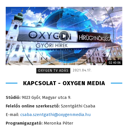
02:40:06
2021.04.17.
OXYGEN TV ADÁS
KAPCSOLAT - OXYGEN MEDIA
Stúdió:
9023 Győr, Magyar utca 9.
Felelős online szerkesztő:
Szentgáthi Csaba
E-mail:
csaba.szentgathi@oxygenmedia.hu
Programigazgató:
Meronka Péter