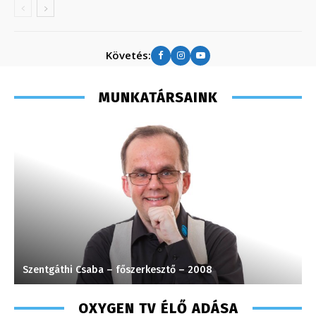
Követés:
MUNKATÁRSAINK
Szentgáthi Csaba – főszerkesztő – 2008
K
OXYGEN TV ÉLŐ ADÁSA