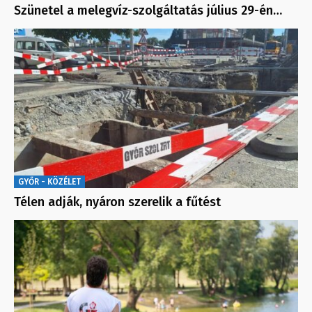
Szünetel a melegvíz-szolgáltatás július 29-én…
GYŐR - KÖZÉLET
Télen adják, nyáron szerelik a fűtést