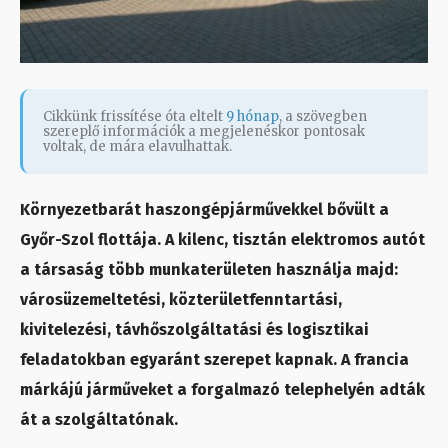
Cikkünk frissítése óta eltelt
9 hónap
, a szövegben
szereplő információk a megjelenéskor pontosak
voltak, de mára elavulhattak.
Környezetbarát haszongépjárművekkel bővült a
Győr-Szol flottája. A kilenc, tisztán elektromos autót
a társaság több munkaterületen használja majd:
városüzemeltetési, közterületfenntartási,
kivitelezési, távhőszolgáltatási és logisztikai
feladatokban egyaránt szerepet kapnak. A francia
márkájú járműveket a forgalmazó telephelyén adták
át a szolgáltatónak.