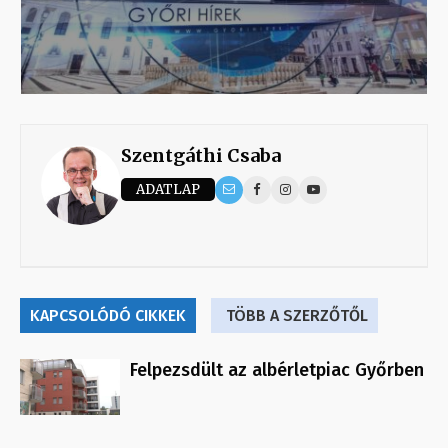
Szentgáthi Csaba
ADATLAP
KAPCSOLÓDÓ CIKKEK
TÖBB A SZERZŐTŐL
Felpezsdült az albérletpiac Győrben