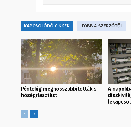
KAPCSOLÓDÓ CIKKEK
TÖBB A SZERZŐTŐL
Péntekig meghosszabbították s
A napokb
hőségriasztást
díszkivil
lekapcso