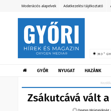
Moderációs alapelvek
Adatkezelési tájékoztató
C
39.3
GY
GYŐR
NYUGAT
HAZÁNK
Kezdől
Zsákutcává vált a
Oxygen Hirügynökség