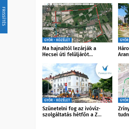
FRISSÍTÉS
GYŐR - KÖZÉLET
GYŐR
Ma hajnaltól lezárják a
Háro
Hecsei úti felüljárót…
Aran
GYŐR - KÖZÉLET
GYŐR
Szünetelni fog az ivóvíz-
Zrín
szolgáltatás hétfőn a Z…
tudn