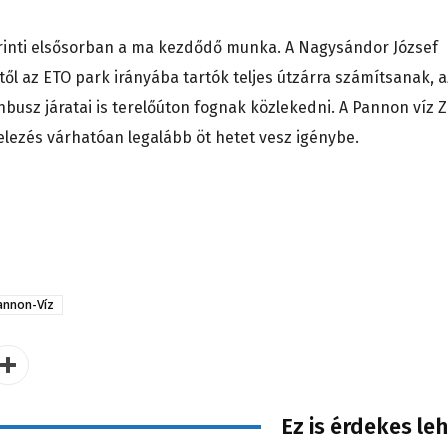
rinti elsősorban a ma kezdődő munka. A Nagysándor József
ől az ETO park irányába tartók teljes útzárra számítsanak, a
nbusz járatai is terelőúton fognak közlekedni. A Pannon víz Z
elezés várhatóan legalább öt hetet vesz igénybe.
annon-Víz
Ez is érdekes le