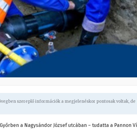
zövegben szereplő információk a megjelenéskor pontosak voltak, de
Győrben a Nagysándor József utcában – tudatta a Pannon V