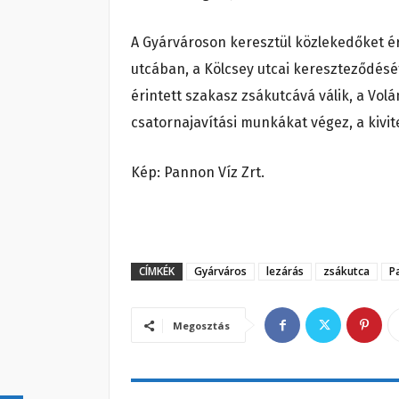
A Gyárvároson keresztül közlekedőket é
utcában, a Kölcsey utcai kereszteződését
érintett szakasz zsákutcává válik, a Volá
csatornajavítási munkákat végez, a kivit
Kép: Pannon Víz Zrt.
CÍMKÉK
Gyárváros
lezárás
zsákutca
P
Megosztás