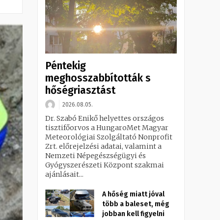
Péntekig
meghosszabbították s
hőségriasztást
2026.08.05.
Dr. Szabó Enikő helyettes országos
tisztifőorvos a HungaroMet Magyar
Meteorológiai Szolgáltató Nonprofit
Zrt. előrejelzési adatai, valamint a
Nemzeti Népegészségügyi és
Gyógyszerészeti Központ szakmai
ajánlásait...
A hőség miatt jóval
több a baleset, még
jobban kell figyelni