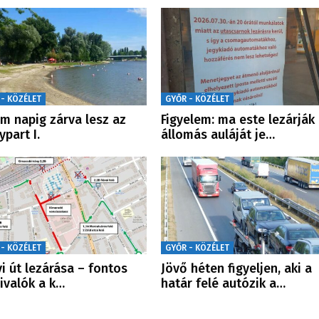
 - KÖZÉLET
GYŐR - KÖZÉLET
m napig zárva lesz az
Figyelem: ma este lezárják
ypart I.
állomás auláját je…
 - KÖZÉLET
GYŐR - KÖZÉLET
yi út lezárása – fontos
Jövő héten figyeljen, aki a
ivalók a k…
határ felé autózik a…