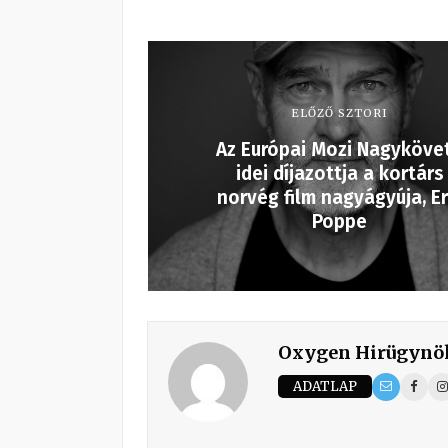
ELŐZŐ SZTORI
Az Európai Mozi Nagyköve
idei díjazottja a kortárs
norvég film nagyágyúja, Er
Poppe
Oxygen Hirügynö
ADATLAP