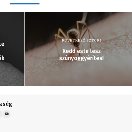
KÖVETKEZŐ SZTORI
te
Kedd este lesz
ik
szúnyoggyérítés!
kség