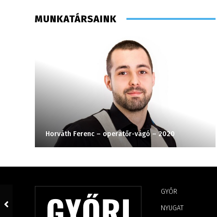
MUNKATÁRSAINK
Horváth Ferenc – operatőr-vágó – 2020
GYŐR
NYUGAT