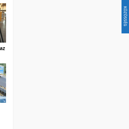
KÖZÖSSÉG
 az