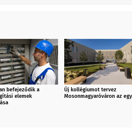
an befejeződik a
Új kollégiumot tervez
ágítási elemek
Mosonmagyaróváron az eg
lása