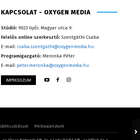
KAPCSOLAT - OXYGEN MEDIA
Stúdió:
9023 Győr, Magyar utca 9.
Felelős online szerkesztő:
Szentgáthi Csaba
E-mail:
csaba.szentgathi@oxygenmedia.hu
Programigazgató:
Meronka Péter
E-mail:
peter.meronka@oxygenmedia.hu
Csrefkó Judit – műs
IMPRESSZUM
lint – operatőr-vágó
– 2015
Játékszabályzat
Médiaajánlatunk
 az Alisca Network Kft. és a Lajta Rádió Kft., az MTVA és a