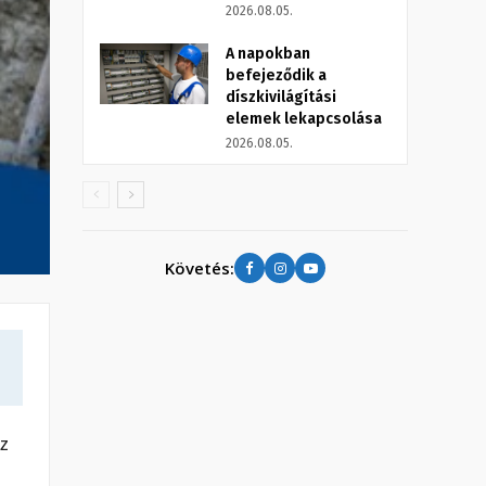
2026.08.05.
A napokban
befejeződik a
díszkivilágítási
elemek lekapcsolása
2026.08.05.
Követés:
íz