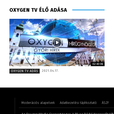
OXYGEN TV ÉLŐ ADÁSA
02:40:06
Meronka Péter – programigazgató – 2008
Tóth Bá
2021.04.17.
OXYGEN TV ADÁS
Moderációs alapelvek
Adatkezelési tájékoztató
ÁSZF
Az Oxygen Media Csoport tagjai: A Plusz Rádió Nonprofit Kft.,