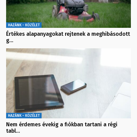
HAZÁNK - KÖZÉLET
Értékes alapanyagokat rejtenek a meghibásodott
g…
HAZÁNK - KÖZÉLET
Nem érdemes évekig a fiókban tartani a régi
tabl…