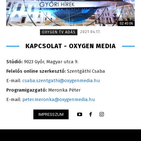
02:40:06
2021.04.17.
OXYGEN TV ADÁS
KAPCSOLAT - OXYGEN MEDIA
Stúdió:
9023 Győr, Magyar utca 9.
Felelős online szerkesztő:
Szentgáthi Csaba
E-mail:
csaba.szentgathi@oxygenmedia.hu
Programigazgató:
Meronka Péter
E-mail:
peter.meronka@oxygenmedia.hu
IMPRESSZUM