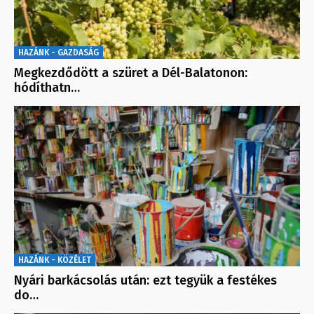
HAZÁNK - GAZDASÁG
Megkezdődött a szüret a Dél-Balatonon:
hódíthatn…
HAZÁNK - KÖZÉLET
Nyári barkácsolás után: ezt tegyük a festékes
do…