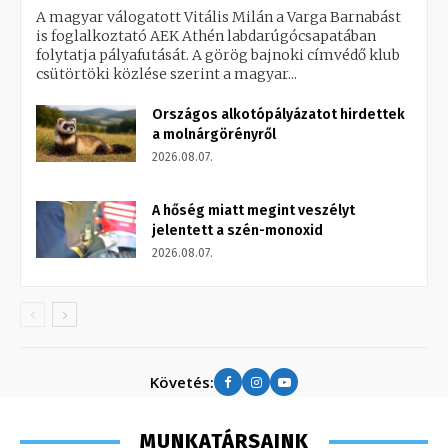
A magyar válogatott Vitális Milán a Varga Barnabást
is foglalkoztató AEK Athén labdarúgócsapatában
folytatja pályafutását. A görög bajnoki címvédő klub
csütörtöki közlése szerint a magyar...
Országos alkotópályázatot hirdettek
a molnárgörényről
2026.08.07.
A hőség miatt megint veszélyt
jelentett a szén-monoxid
2026.08.07.
Követés:
MUNKATÁRSAINK