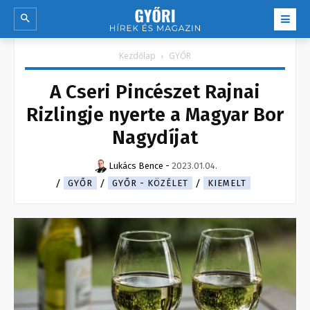
Kezdőlap
GYŐR
A Cseri Pincészet Rajnai
Rizlingje nyerte a Magyar Bor
Nagydíjat
Lukács Bence
-
2023.01.04.
GYŐR
GYŐR - KÖZÉLET
KIEMELT