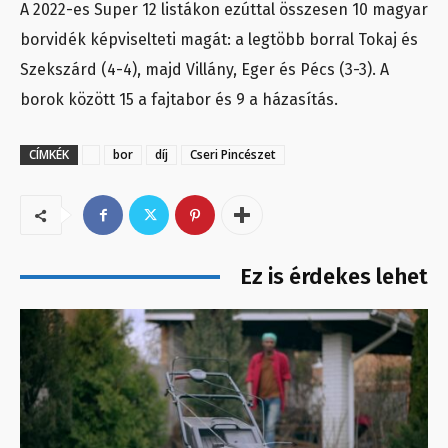
A 2022-es Super 12 listákon ezúttal összesen 10 magyar
borvidék képviselteti magát: a legtöbb borral Tokaj és
Szekszárd (4-4), majd Villány, Eger és Pécs (3-3). A
borok között 15 a fajtabor és 9 a házasítás.
CÍMKÉK
bor
díj
Cseri Pincészet
Ez is érdekes lehet