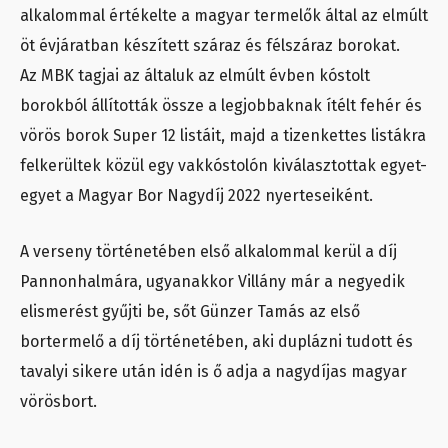
alkalommal értékelte a magyar termelők által az elmúlt
öt évjáratban készített száraz és félszáraz borokat.
Az MBK tagjai az általuk az elmúlt évben kóstolt
borokból állították össze a legjobbaknak ítélt fehér és
vörös borok Super 12 listáit, majd a tizenkettes listákra
felkerültek közül egy vakkóstolón kiválasztottak egyet-
egyet a Magyar Bor Nagydíj 2022 nyerteseiként.
A verseny történetében első alkalommal kerül a díj
Pannonhalmára, ugyanakkor Villány már a negyedik
elismerést gyűjti be, sőt Günzer Tamás az első
bortermelő a díj történetében, aki duplázni tudott és
tavalyi sikere után idén is ő adja a nagydíjas magyar
vörösbort.