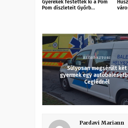
Gyerekek festették ki a Pom
Husz
Pom díszleteit Győrb…
váro
ELŐZŐ SZTORI
Súlyosan megsérült két
gyermek egy autóbaleset
Ceglédnél
Pardavi Mariann