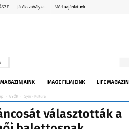
ÁSZF
Játékszabályzat
Médiaajánlatunk
R
MAGAZINJAINK
IMAGE FILMJEINK
LIFE MAGAZIN
ap
GYŐR
Győr - Kultúra
táncosát választották a
női balettosnak