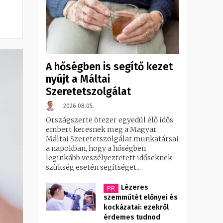
A hőségben is segítő kezet
nyújt a Máltai
Szeretetszolgálat
2026.08.05.
Országszerte ötezer egyedül élő idős
embert keresnek meg a Magyar
Máltai Szeretetszolgálat munkatársai
a napokban, hogy a hőségben
leginkább veszélyeztetett időseknek
szükség esetén segítséget...
Lézeres
PR
szemműtét előnyei és
kockázatai: ezekről
érdemes tudnod