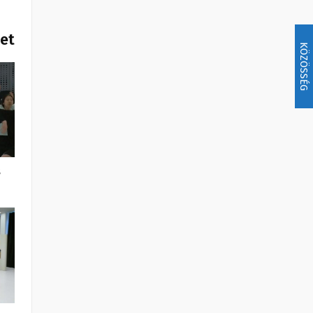
het
KÖZÖSSÉG
s