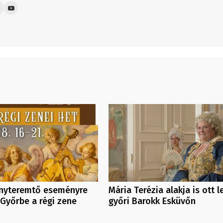
yteremtő eseményre
Mária Terézia alakja is ott l
Győrbe a régi zene
győri Barokk Esküvőn