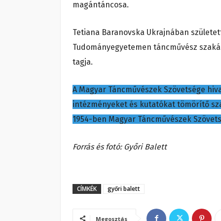
magántáncosa.
Tetiana Baranovska Ukrajnában született
Tudományegyetemen táncművész szakán sz
tagja.
A Magyar Táncművészek Szövetsége hivat
intézményeket és kutatókat tömörítő sz
1954-ben Magyar Táncművészek Szövetsé
Forrás és fotó: Győri Balett
CÍMKÉK
győri balett
Megosztás