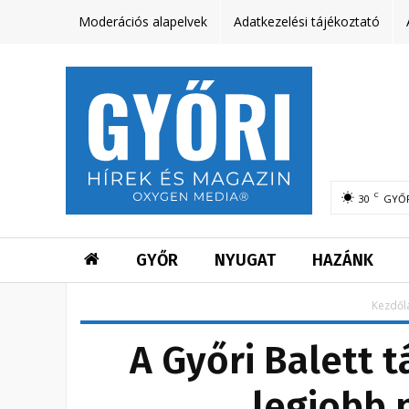
Moderációs alapelvek
Adatkezelési tájékoztató
C
30
GYŐ
GYŐR
NYUGAT
HAZÁNK
Kezdől
A Győri Balett 
legjobb 