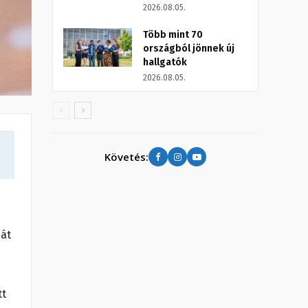
2026.08.05.
Több mint 70
országból jönnek új
hallgatók
2026.08.05.
a
Követés:
 át
tt