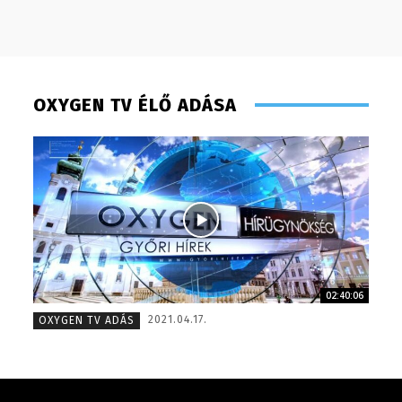
OXYGEN TV ÉLŐ ADÁSA
02:40:06
Turi Szilvia- könyvelési asszisztens – 2020
Molek C
2021.04.17.
OXYGEN TV ADÁS