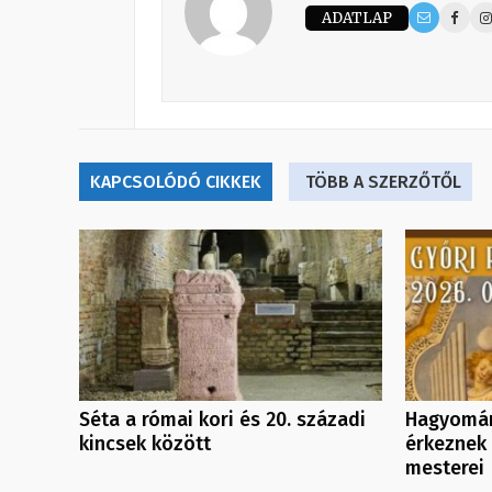
ADATLAP
KAPCSOLÓDÓ CIKKEK
TÖBB A SZERZŐTŐL
Séta a római kori és 20. századi
Hagyomán
kincsek között
érkeznek 
mesterei