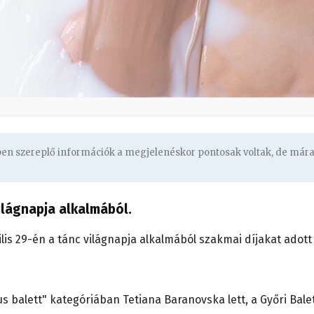
gben szereplő információk a megjelenéskor pontosak voltak, de már
világnapja alkalmából.
s 29-én a tánc világnapja alkalmából szakmai díjakat adott
s balett" kategóriában Tetiana Baranovska lett, a Győri Bale