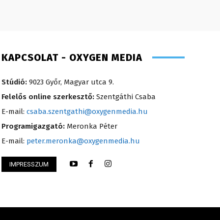
KAPCSOLAT - OXYGEN MEDIA
Stúdió:
9023 Győr, Magyar utca 9.
Felelős online szerkesztő:
Szentgáthi Csaba
E-mail:
csaba.szentgathi@oxygenmedia.hu
Programigazgató:
Meronka Péter
E-mail:
peter.meronka@oxygenmedia.hu
IMPRESSZUM
songor – műsorvezető – 2020
Varga László – ope