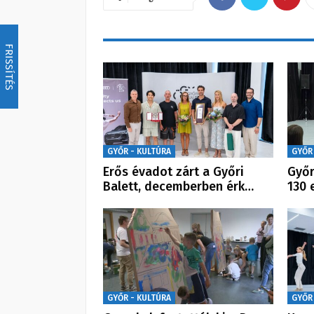
FRISSÍTÉS
GYŐR - KULTÚRA
GYŐR
Erős évadot zárt a Győri
Győr
Balett, decemberben érk…
130 
GYŐR - KULTÚRA
GYŐR