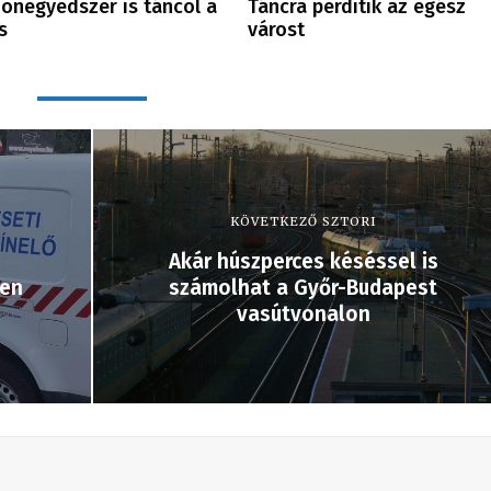
onegyedszer is táncol a
Táncra perdítik az egész
s
várost
KÖVETKEZŐ SZTORI
Akár húszperces késéssel is
ben
számolhat a Győr-Budapest
vasútvonalon