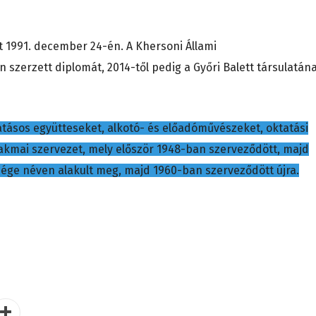
 1991. december 24-én. A Khersoni Állami
erzett diplomát, 2014-től pedig a Győri Balett társulatán
ásos együtteseket, alkotó- és előadóművészeket, oktatási
akmai szervezet, mely először 1948-ban szerveződött, majd
ge néven alakult meg, majd 1960-ban szerveződött újra.