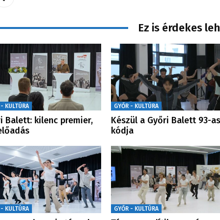
Ez is érdekes le
 - KULTÚRA
GYŐR - KULTÚRA
i Balett: kilenc premier,
Készül a Győri Balett 93-a
előadás
kódja
 - KULTÚRA
GYŐR - KULTÚRA