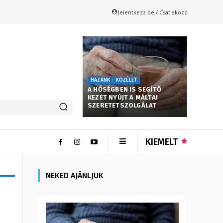
Jelentkezz be / Csatlakozz
HAZÁNK - KÖZÉLET
A HŐSÉGBEN IS SEGÍTŐ
KEZET NYÚJT A MÁLTAI
SZERETETSZOLGÁLAT
KIEMELT
NEKED AJÁNLJUK