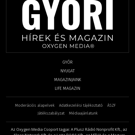
GYŐR
NYUGAT
MAGAZINJAINK
LIFE MAGAZIN
Moderációs alapelvek
Adatkezelési tájékoztató
ÁSZF
Játékszabályzat
Médiaajánlatunk
Az Oxygen Media Csoport tagjai: A Plusz Rádió Nonprofit Kft., az
Alisca Network Kft. és a Lajta Rádió Kft., az MTVA és a Magyar