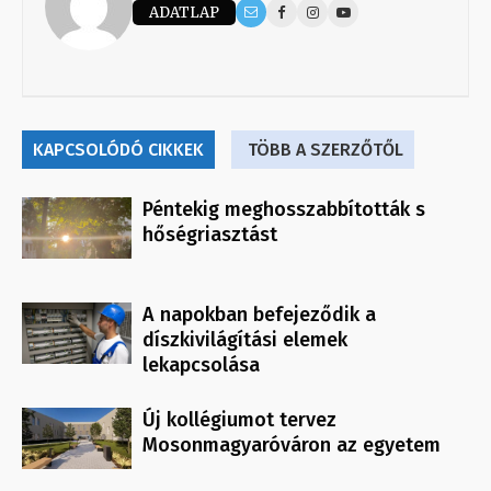
ADATLAP
KAPCSOLÓDÓ CIKKEK
TÖBB A SZERZŐTŐL
Péntekig meghosszabbították s
hőségriasztást
A napokban befejeződik a
díszkivilágítási elemek
lekapcsolása
Új kollégiumot tervez
Mosonmagyaróváron az egyetem