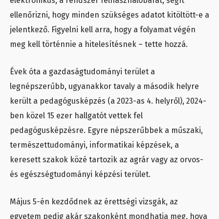
elektronikus, a rendszer felhasználóbarát, segít
ellenőrizni, hogy minden szükséges adatot kitöltött-e a
jelentkező. Figyelni kell arra, hogy a folyamat végén
meg kell történnie a hitelesítésnek – tette hozzá.
Évek óta a gazdaságtudományi terület a
legnépszerűbb, ugyanakkor tavaly a második helyre
került a pedagógusképzés (a 2023-as 4. helyről), 2024-
ben közel 15 ezer hallgatót vettek fel
pedagógusképzésre. Egyre népszerűbbek a műszaki,
természettudományi, informatikai képzések, a
keresett szakok közé tartozik az agrár vagy az orvos-
és egészségtudományi képzési terület.
Május 5-én kezdődnek az érettségi vizsgák, az
egyetem pedig akár szakonként mondhatja meg, hova