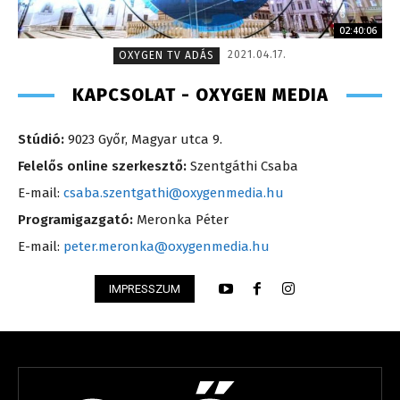
02:40:06
2021.04.17.
OXYGEN TV ADÁS
KAPCSOLAT - OXYGEN MEDIA
Stúdió:
9023 Győr, Magyar utca 9.
Felelős online szerkesztő:
Szentgáthi Csaba
E-mail:
csaba.szentgathi@oxygenmedia.hu
Programigazgató:
Meronka Péter
E-mail:
peter.meronka@oxygenmedia.hu
IMPRESSZUM