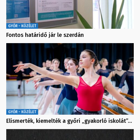
GYŐR - KÖZÉLET
Fontos határidő jár le szerdán
GYŐR - KÖZÉLET
Elismerték, kiemelték a győri „gyakorló iskolát”…