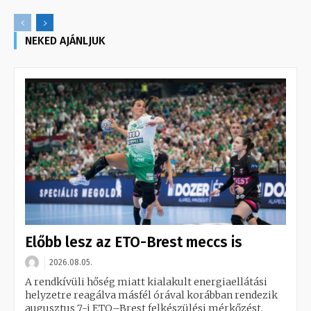
NEKED AJÁNLJUK
Előbb lesz az ETO-Brest meccs is
2026.08.05.
A rendkívüli hőség miatt kialakult energiaellátási
helyzetre reagálva másfél órával korábban rendezik
augusztus 7-i ETO–Brest felkészülési mérkőzést.