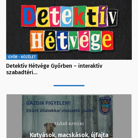
GYŐR - KÖZÉLET
Detektív Hétvége Győrben – interaktív
szabadtéri…
ELŐZŐ SZTORI
Kutyások, macskások, újfajta