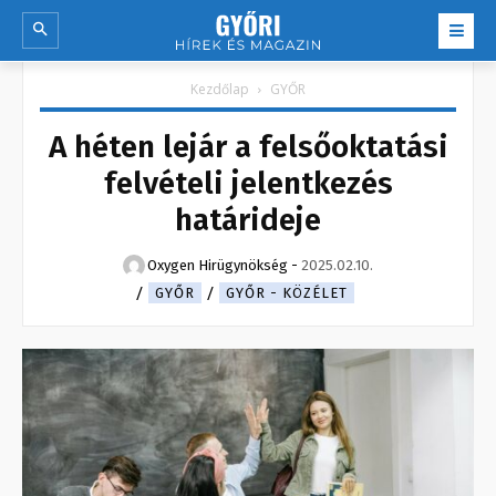
Kezdőlap
GYŐR
A héten lejár a felsőoktatási
felvételi jelentkezés
határideje
Oxygen Hirügynökség
-
2025.02.10.
GYŐR
GYŐR - KÖZÉLET