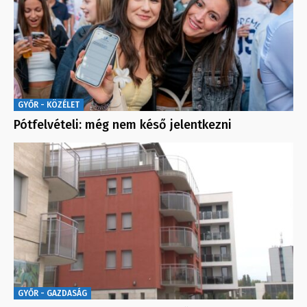
GYŐR - KÖZÉLET
Pótfelvételi: még nem késő jelentkezni
GYŐR - GAZDASÁG