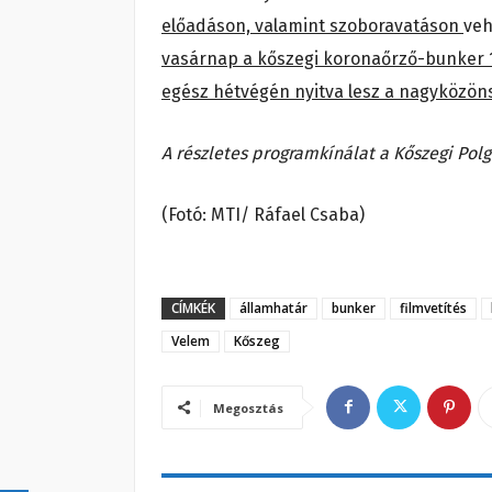
előadáson, valamint szoboravatáson
veh
vasárnap a kőszegi koronaőrző-bunker 10
egész hétvégén nyitva lesz a nagyközöns
A részletes programkínálat a Kőszegi Polg
(Fotó: MTI/ Ráfael Csaba)
CÍMKÉK
államhatár
bunker
filmvetítés
Velem
Kőszeg
Megosztás