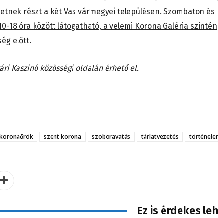
etnek részt a két Vas vármegyei településen.
Szombaton és
-18 óra között látogatható, a velemi Korona Galéria szintén
ég előtt.
ári Kaszinó közösségi oldalán érhető el.
koronaőrök
szent korona
szoboravatás
tárlatvezetés
történele
Ez is érdekes le