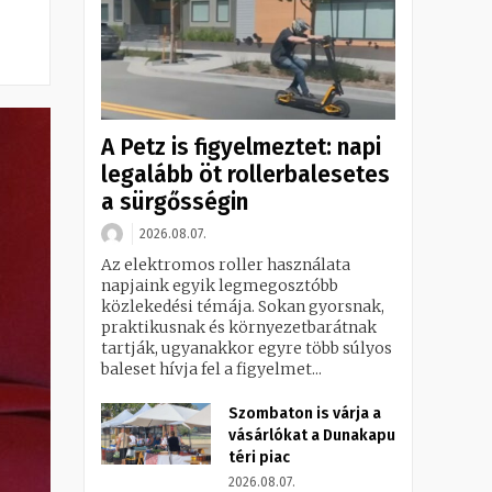
A Petz is figyelmeztet: napi
legalább öt rollerbalesetes
a sürgősségin
2026.08.07.
Az elektromos roller használata
napjaink egyik legmegosztóbb
közlekedési témája. Sokan gyorsnak,
praktikusnak és környezetbarátnak
tartják, ugyanakkor egyre több súlyos
baleset hívja fel a figyelmet...
Szombaton is várja a
vásárlókat a Dunakapu
téri piac
2026.08.07.