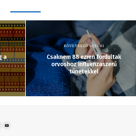
KÖVETKEZŐ SZTORI
g a
Csaknem 88 ezren fordultak
orvoshoz influenzaszerű
tünetekkel