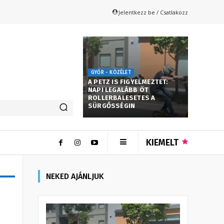
Jelentkezz be / Csatlakozz
GYŐR - KÖZÉLET
A PETZ IS FIGYELMEZTET:
NAPI LEGALÁBB ÖT
ROLLERBALESETES A
SÜRGŐSSÉGIN
KIEMELT
NEKED AJÁNLJUK