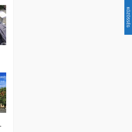
KÖZÖSSÉG
i
…