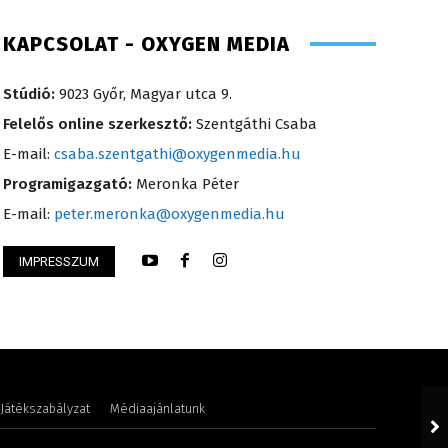
KAPCSOLAT - OXYGEN MEDIA
Stúdió:
9023 Győr, Magyar utca 9.
Felelős online szerkesztő:
Szentgáthi Csaba
E-mail:
csaba.szentgathi@oxygenmedia.hu
Programigazgató:
Meronka Péter
E-mail:
peter.meronka@oxygenmedia.hu
IMPRESSZUM
Éva – sales manager – 2017
Torma Anikó – irod
Játékszabályzat
Médiaajánlatunk