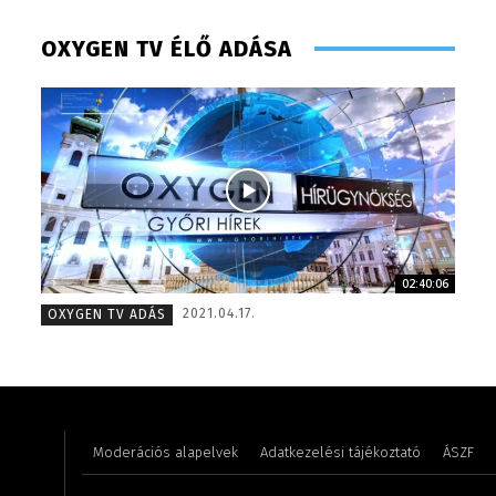
OXYGEN TV ÉLŐ ADÁSA
02:40:06
Tóth Bálint – operatőr-vágó – 2009
Gombos 
2021.04.17.
OXYGEN TV ADÁS
Moderációs alapelvek
Adatkezelési tájékoztató
ÁSZF