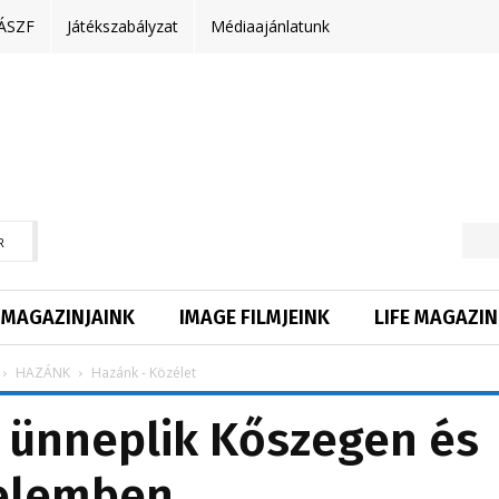
ÁSZF
Játékszabályzat
Médiaajánlatunk
R
MAGAZINJAINK
IMAGE FILMJEINK
LIFE MAGAZIN
HAZÁNK
Hazánk - Közélet
 ünneplik Kőszegen és
elemben