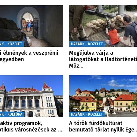
NK - KÖZÉLET
HAZÁNK - KÖZÉLET
i élmények a veszprémi
Megújulva várja a
negyedben
látogatókat a Hadtörténet
Múz…
NK - KULTÚRA
HAZÁNK - KÖZÉLET
raktív programok,
A török fürdőkultúrát
tikus városnézések az …
bemutató tárlat nyílik Ege