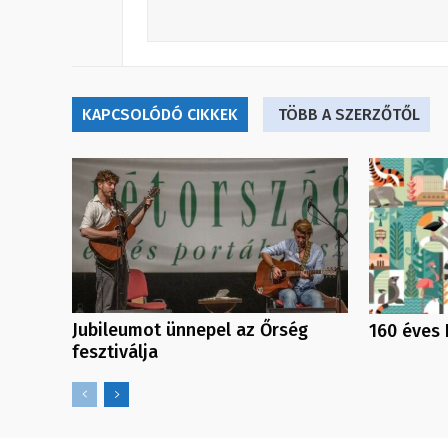
KAPCSOLÓDÓ CIKKEK
TÖBB A SZERZŐTŐL
Jubileumot ünnepel az Őrség
160 éves 
fesztiválja