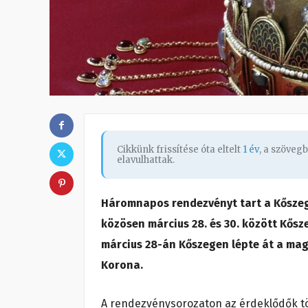
Cikkünk frissítése óta eltelt
1 év
, a szöveg
elavulhattak.
Háromnapos rendezvényt tart a Kőszegi
közösen március 28. és 30. között Kősz
március 28-án Kőszegen lépte át a mag
Korona.
A rendezvénysorozaton az érdeklődők t