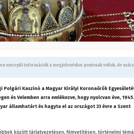
ben szereplő információk a megjelenéskor pontosak voltak, de mára
 Polgári Kaszinó a Magyar Királyi Koronaőrök Egyesületé
egen és Velemben arra emlékezve, hogy nyolcvan éve, 1945
yar államhatárt és hagyta el az országot 33 évre a Szent
öbbek között
tárlatvezetésen, filmvetítésen, történelmi témá