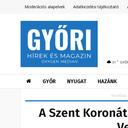
Moderációs alapelvek
Adatkezelési tájékoztató
C
31
GYŐ
GYŐR
NYUGAT
HAZÁNK
Kezdőlap
A Szent Koronát
V