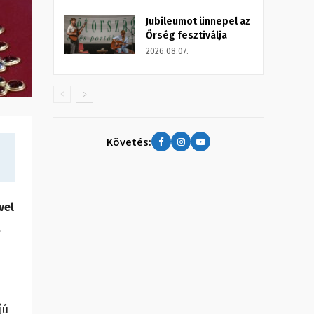
Jubileumot ünnepel az
Őrség fesztiválja
2026.08.07.
Követés:
vel
.
jú