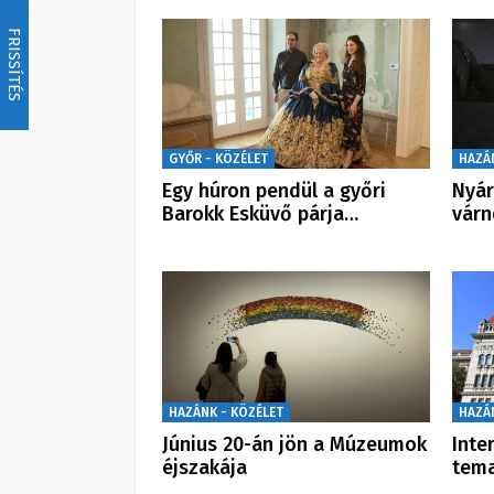
FRISSÍTÉS
GYŐR - KÖZÉLET
HAZÁ
Egy húron pendül a győri
Nyár
Barokk Esküvő párja…
vár
HAZÁNK - KÖZÉLET
HAZÁ
Június 20-án jön a Múzeumok
Inte
éjszakája
tema