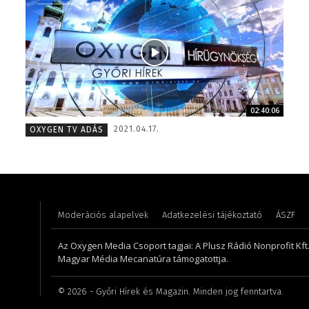
02:40:06
Monoczki Mária – értékesítési vezető – 2014
Farkas 
2021.04.17.
OXYGEN TV ADÁS
Moderációs alapelvek
Adatkezelési tájékoztató
ÁSZF
Az Oxygen Media Csoport tagjai: A Plusz Rádió Nonprofit Kft.,
Magyar Média Mecanatúra támogatottja.
©
2026
- Győri Hírek és Magazin. Minden jog fenntartva.