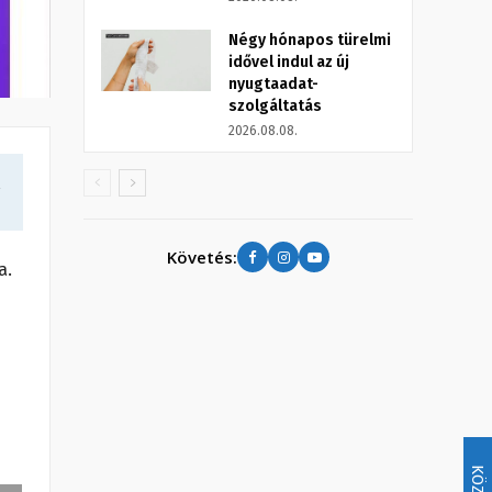
Négy hónapos türelmi
idővel indul az új
nyugtaadat-
szolgáltatás
2026.08.08.
a
Követés:
a.