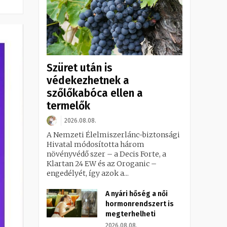
Szüret után is
védekezhetnek a
szőlőkabóca ellen a
termelők
2026.08.08.
A Nemzeti Élelmiszerlánc-biztonsági
Hivatal módosította három
növényvédő szer – a Decis Forte, a
Klartan 24 EW és az Oroganic –
engedélyét, így azok a...
A nyári hőség a női
hormonrendszert is
megterhelheti
2026.08.08.