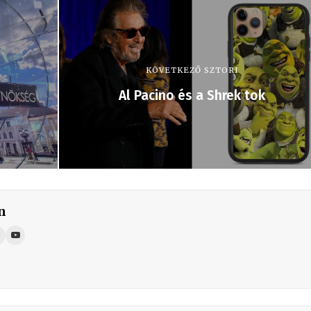
KÖVETKEZŐ SZTORI
Al Pacino és a Shrek tok
n