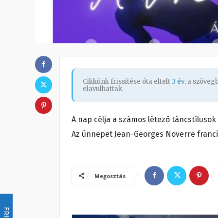
Cikkünk frissítése óta eltelt
3 év
, a szöve
elavulhattak.
A nap célja a számos létező táncstílus
Az ünnepet Jean-Georges Noverre franci
Megosztás