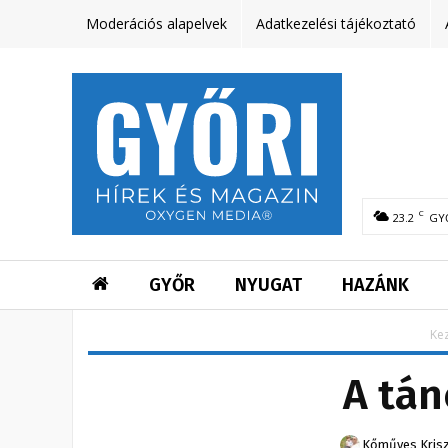
Moderációs alapelvek
Adatkezelési tájékoztató
C
23.2
GY
GYŐR
NYUGAT
HAZÁNK
Ke
A tán
Kőműves Krisz