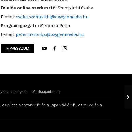
Felelős online szerkesztő:
Szentgáthi Csaba
E-mail:
csaba.szentgathi@oxygenmedia.hu
Programigazgató:
Meronka Péter
E-mail:
peter.meronka@oxygenmedia.hu
IMPRESSZUM
Henriett – főkönyvelő – 2009
Szabó Döníz – sale
Játékszabályzat
Médiaajánlatunk
 az Alisca Network Kft. és a Lajta Rádió Kft., az MTVA és a