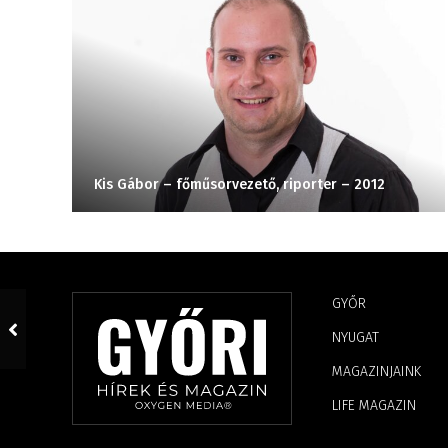
Kis Gábor – főműsorvezető, riporter – 2012
GYŐR
NYUGAT
MAGAZINJAINK
LIFE MAGAZIN