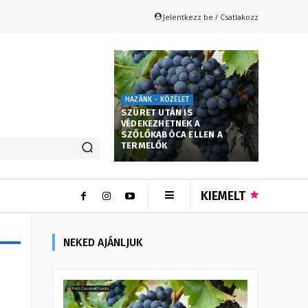
Jelentkezz be / Csatlakozz
HAZÁNK - KÖZÉLET
SZÜRET UTÁN IS
VÉDEKEZHETNEK A
SZŐLŐKABÓCA ELLEN A
TERMELŐK
KIEMELT
NEKED AJÁNLJUK