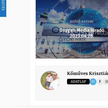
FRISSÍTÉS
ELŐZŐ SZTORI
Oxygen Media Híradó
2023.04.28.
Kőműves Krisztiá
ADATLAP