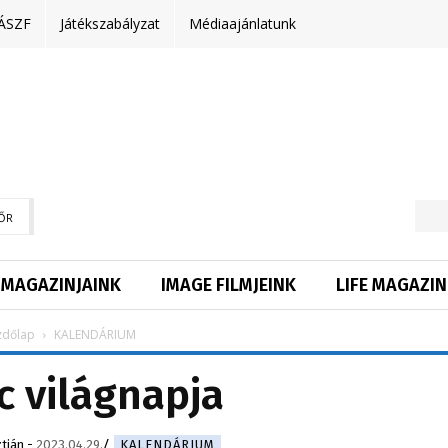
ÁSZF
Játékszabályzat
Médiaajánlatunk
ŐR
MAGAZINJAINK
IMAGE FILMJEINK
LIFE MAGAZIN
zdőlap
KALENDÁRIUM
c világnapja
tián
-
2023.04.29.
KALENDÁRIUM