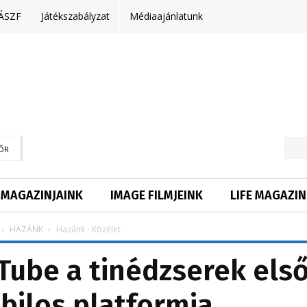
ÁSZF
Játékszabályzat
Médiaajánlatunk
ŐR
MAGAZINJAINK
IMAGE FILMJEINK
LIFE MAGAZIN
HAZÁNK
Hazánk - Közélet
uTube a tinédzserek els
ilos platformja