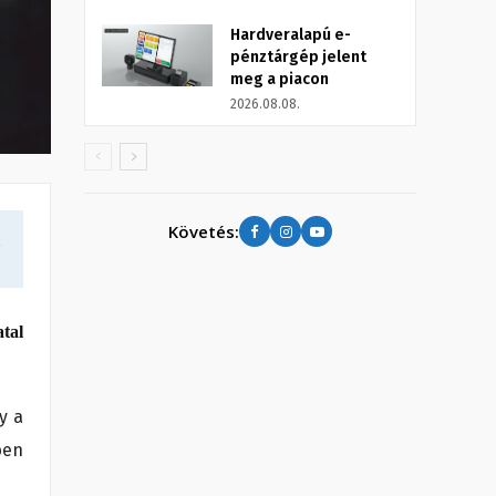
Hardveralapú e-
pénztárgép jelent
meg a piacon
2026.08.08.
Követés:
a
atal
y a
ben