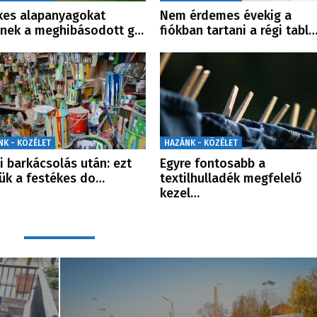
kes alapanyagokat
Nem érdemes évekig a
enek a meghibásodott g…
fiókban tartani a régi tabl
NK - KÖZÉLET
HAZÁNK - KÖZÉLET
i barkácsolás után: ezt
Egyre fontosabb a
ük a festékes do…
textilhulladék megfelelő
kezel…