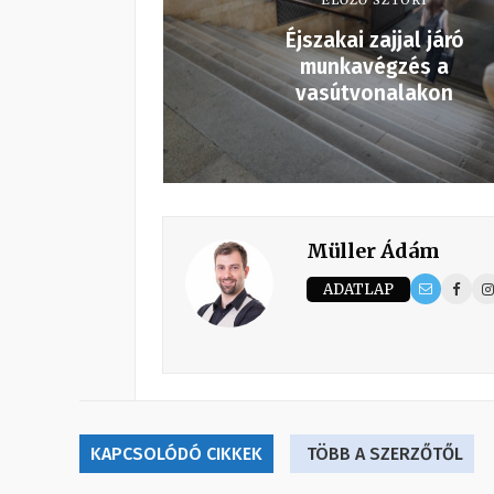
ELŐZŐ SZTORI
Éjszakai zajjal járó
munkavégzés a
vasútvonalakon
Müller Ádám
ADATLAP
KAPCSOLÓDÓ CIKKEK
TÖBB A SZERZŐTŐL