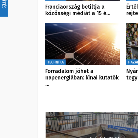
Franciaország betiltja a
Érté
közösségi médiát a 15 é…
rejt
TECHNIKA
HAZÁ
Forradalom jöhet a
Nyár
napenergiában: kínai kutatók
tegy
…