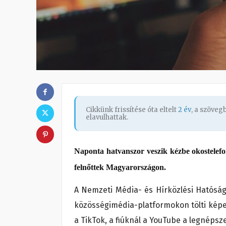
Cikkünk frissítése óta eltelt
2 év
, a szöve
elavulhattak.
Naponta hatvanszor veszik kézbe okostelefon
felnőttek Magyarországon.
A Nemzeti Média- és Hírközlési Hatóság 
közösségimédia-platformokon tölti képer
a TikTok, a fiúknál a YouTube a legnépsz