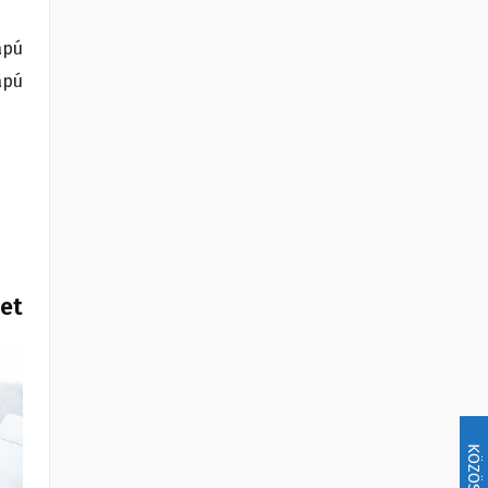
apú
apú
het
KÖZÖSSÉG