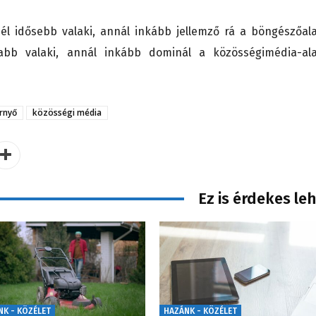
l idősebb valaki, annál inkább jellemző rá a böngészőal
talabb valaki, annál inkább dominál a közösségimédia-al
rnyő
közösségi média
Ez is érdekes le
NK - KÖZÉLET
HAZÁNK - KÖZÉLET