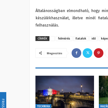
Általánosságban elmondható, hogy miné
készülékhasználat, illetve minél fia
felhasználás.
CÍMKÉK
felmérés
fiatalok
idő
képe
Megosztás
FRISSÍTÉS
TECHNIKA
HAZÁ