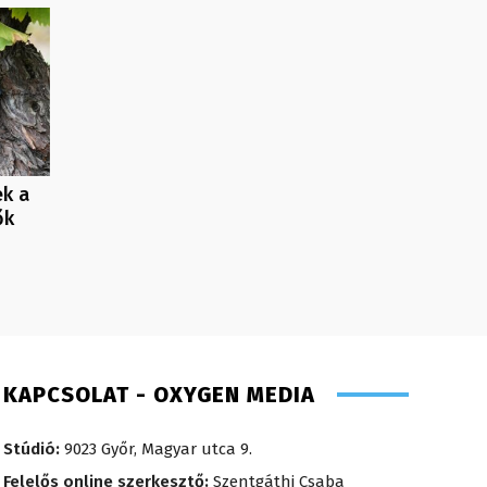
ek a
ők
KAPCSOLAT - OXYGEN MEDIA
Stúdió:
9023 Győr, Magyar utca 9.
Felelős online szerkesztő:
Szentgáthi Csaba