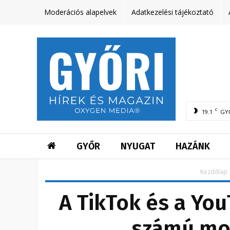
Moderációs alapelvek
Adatkezelési tájékoztató
C
19.1
GY
GYŐR
NYUGAT
HAZÁNK
Kezdőlap
A TikTok és a Yo
számú mob