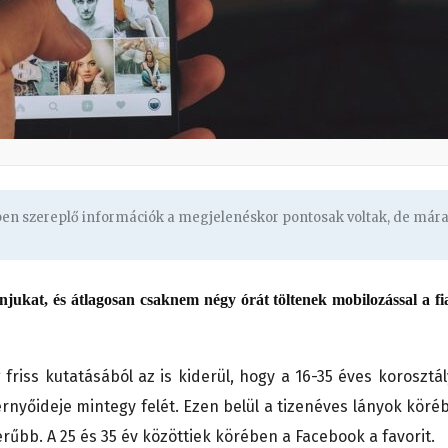
gben szereplő információk a megjelenéskor pontosak voltak, de már
jukat, és átlagosan csaknem négy órát töltenek mobilozással a fi
friss kutatásából az is kiderül, hogy a 16-35 éves korosztál
nyőideje mintegy felét. Ezen belül a tizenéves lányok köré
erűbb. A 25 és 35 év közöttiek körében a Facebook a favorit.