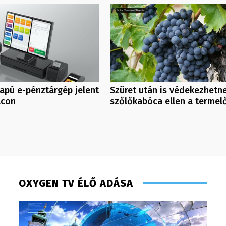
apú e-pénztárgép jelent
Szüret után is védekezhetn
acon
szőlőkabóca ellen a termel
OXYGEN TV ÉLŐ ADÁSA