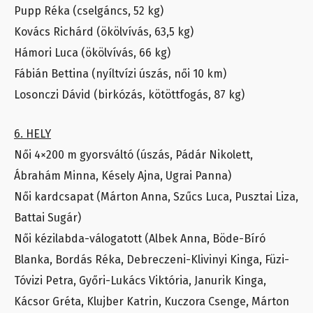
Pupp Réka (cselgáncs, 52 kg)
Kovács Richárd (ökölvívás, 63,5 kg)
Hámori Luca (ökölvívás, 66 kg)
Fábián Bettina (nyíltvízi úszás, női 10 km)
Losonczi Dávid (birkózás, kötöttfogás, 87 kg)
6. HELY
Női 4×200 m gyorsváltó (úszás, Pádár Nikolett,
Ábrahám Minna, Késely Ajna, Ugrai Panna)
Női kardcsapat (Márton Anna, Szűcs Luca, Pusztai Liza,
Battai Sugár)
Női kézilabda-válogatott (Albek Anna, Böde-Bíró
Blanka, Bordás Réka, Debreczeni-Klivinyi Kinga, Füzi-
Tóvizi Petra, Győri-Lukács Viktória, Janurik Kinga,
Kácsor Gréta, Klujber Katrin, Kuczora Csenge, Márton