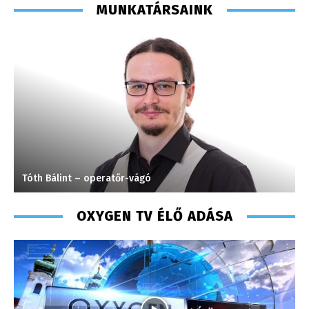
MUNKATÁRSAINK
Tóth Bálint – operatőr-vágó
L
OXYGEN TV ÉLŐ ADÁSA