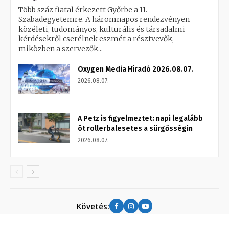
Több száz fiatal érkezett Győrbe a 11.
Szabadegyetemre. A háromnapos rendezvényen
közéleti, tudományos, kulturális és társadalmi
kérdésekről cserélnek eszmét a résztvevők,
miközben a szervezők...
Oxygen Media Híradó 2026.08.07.
2026.08.07.
A Petz is figyelmeztet: napi legalább
öt rollerbalesetes a sürgősségin
2026.08.07.
Követés: