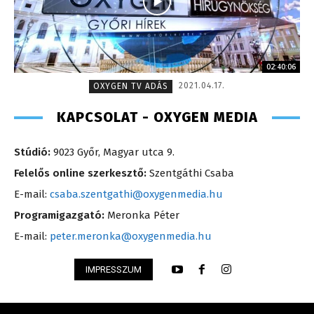
02:40:06
2021.04.17.
OXYGEN TV ADÁS
KAPCSOLAT - OXYGEN MEDIA
Stúdió:
9023 Győr, Magyar utca 9.
Felelős online szerkesztő:
Szentgáthi Csaba
E-mail:
csaba.szentgathi@oxygenmedia.hu
Programigazgató:
Meronka Péter
E-mail:
peter.meronka@oxygenmedia.hu
IMPRESSZUM