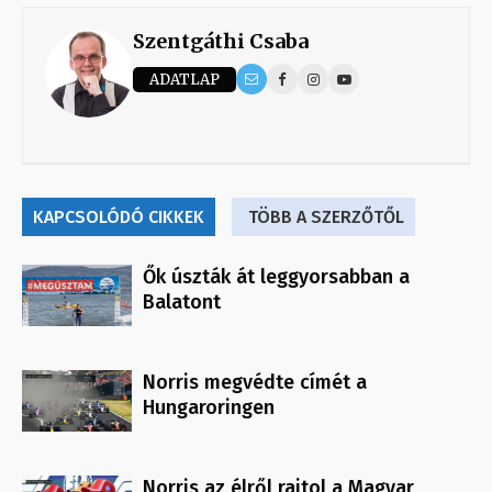
Szentgáthi Csaba
ADATLAP
KAPCSOLÓDÓ CIKKEK
TÖBB A SZERZŐTŐL
Ők úszták át leggyorsabban a
Balatont
Norris megvédte címét a
Hungaroringen
Norris az élről rajtol a Magyar