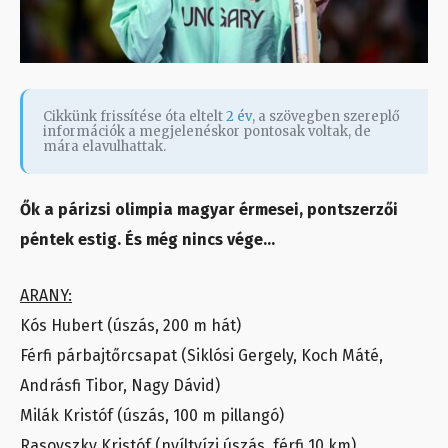
Cikkünk frissítése óta eltelt
2 év
, a szövegben szereplő
információk a megjelenéskor pontosak voltak, de
mára elavulhattak.
Ők a párizsi olimpia magyar érmesei, pontszerzői
péntek estig. És még nincs vége…
ARANY:
Kós Hubert (úszás, 200 m hát)
Férfi párbajtőrcsapat (Siklósi Gergely, Koch Máté,
Andrásfi Tibor, Nagy Dávid)
Milák Kristóf (úszás, 100 m pillangó)
Rasovszky Kristóf (nyíltvízi úszás, férfi 10 km)