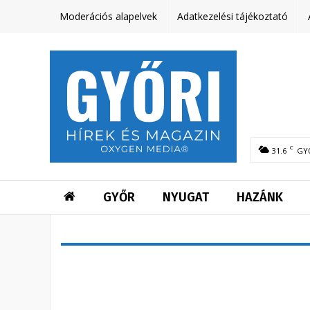
Moderációs alapelvek
Adatkezelési tájékoztató
C
31.6
GY
GYŐR
NYUGAT
HAZÁNK