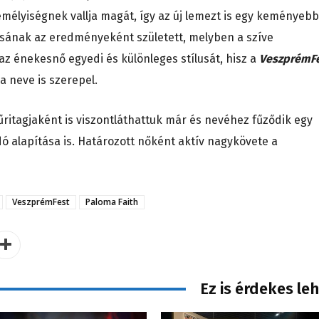
emélyiségnek vallja magát, így az új lemezt is egy keményebb
ásának az eredményeként született, melyben a szíve
 az énekesnő egyedi és különleges stílusát, hisz a
VeszprémF
ma neve is szerepel.
űritagjaként is viszontláthattuk már és nevéhez fűződik egy
ó alapítása is. Határozott nőként aktív nagykövete a
VeszprémFest
Paloma Faith
Ez is érdekes le