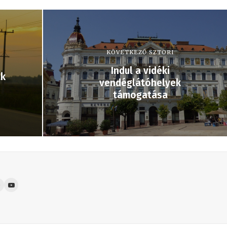
KÖVETKEZŐ SZTORI
Indul a vidéki
ak
vendéglátóhelyek
támogatása