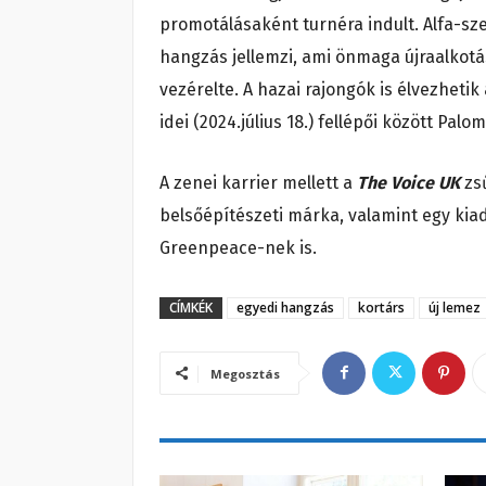
promotálásaként turnéra indult.
Alfa-sz
hangzás jellemzi, ami önmaga újraalkot
vezérelte. A hazai rajongók is élvezhetik
idei (2024.július 18.) fellépői között Palo
A zenei karrier mellett a
The Voice UK
zs
belsőépítészeti márka, valamint egy kiad
Greenpeace-nek is.
CÍMKÉK
egyedi hangzás
kortárs
új lemez
Megosztás