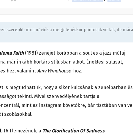
gben szereplő információk a megjelenéskor pontosak voltak, de már
aloma Faith
(1981) zenéjét korábban a soul és a jazz műfaj
a már inkább kortárs stílusban alkot. Éneklési stílusát,
es-
hez, valamint
Amy Winehouse
-hoz.
zt is megtudhattuk, hogy a siker kulcsának a zeneiparban és
asságot tekinti. Mivel szenvedélyének tartja a
ncentrál, mint az Instagram követőkre, bár tisztában van ve
di szokásokkal.
b (6.) lemezének, a
The Glorification Of Sadness