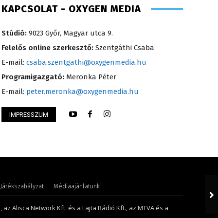
KAPCSOLAT - OXYGEN MEDIA
Stúdió:
9023 Győr, Magyar utca 9.
Felelős online szerkesztő:
Szentgáthi Csaba
E-mail:
csaba.szentgathi@oxygenmedia.hu
Programigazgató:
Meronka Péter
E-mail:
peter.meronka@oxygenmedia.hu
IMPRESSZUM
i – szerkesztő-riporter
Hudecz Attila – sa
Játékszabályzat
Médiaajánlatunk
 az Alisca Network Kft. és a Lajta Rádió Kft., az MTVA és a