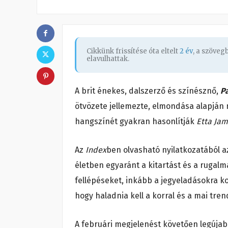
Cikkünk frissítése óta eltelt
2 év
, a szöve
elavulhattak.
A brit énekes, dalszerző és színésznő,
P
ötvözete jellemezte, elmondása alapján m
hangszínét gyakran hasonlítják
Etta Jam
Az
Index
ben olvasható nyilatkozatából a
életben egyaránt a kitartást és a rugalm
fellépéseket, inkább a jegyeladásokra ko
hogy haladnia kell a korral és a mai tren
A februári megjelenést követően legújab