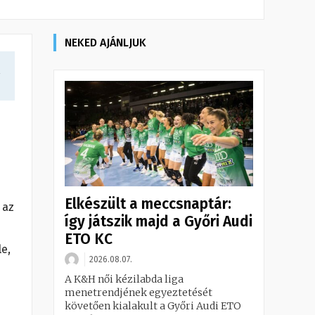
NEKED AJÁNLJUK
a
Elkészült a meccsnaptár:
 az
így játszik majd a Győri Audi
ETO KC
le,
2026.08.07.
A K&H női kézilabda liga
menetrendjének egyeztetését
követően kialakult a Győri Audi ETO