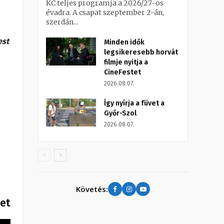
KC teljes programja a 2026/27-os
évadra. A csapat szeptember 2-án,
szerdán...
est
Minden idők
legsikeresebb horvát
filmje nyitja a
CineFestet
2026.08.07.
Így nyírja a füvet a
Győr-Szol
2026.08.07.
Követés:
het