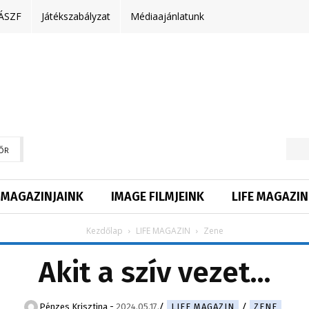
ÁSZF
Játékszabályzat
Médiaajánlatunk
ŐR
MAGAZINJAINK
IMAGE FILMJEINK
LIFE MAGAZIN
Kezdőlap
LIFE MAGAZIN
Zene
Akit a szív vezet…
Pénzes Krisztina
-
2024.05.17.
LIFE MAGAZIN
ZENE