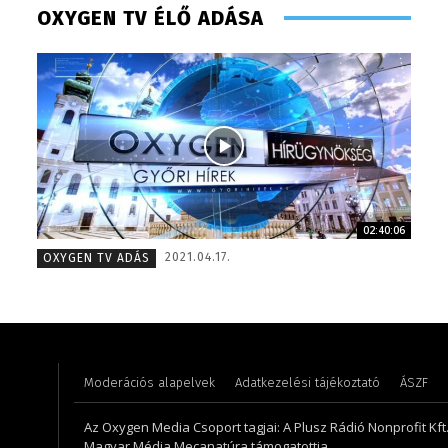
OXYGEN TV ÉLŐ ADÁSA
02:40:06
Gombos Éva – sales manager – 2017
Szél Món
2021.04.17.
OXYGEN TV ADÁS
Moderációs alapelvek
Adatkezelési tájékoztató
ÁSZF
Az Oxygen Media Csoport tagjai: A Plusz Rádió Nonprofit Kft.,
Magyar Média Mecanatúra támogatottja.