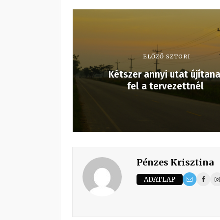
ELŐZŐ SZTORI
Kétszer annyi utat újítan
fel a tervezettnél
Pénzes Krisztina
ADATLAP