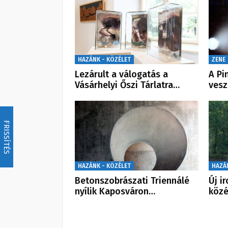
HAZÁNK - KÖZÉLET
ZENE
Lezárult a válogatás a
A Pi
Vásárhelyi Őszi Tárlatra…
vesz
FRISSÍTÉS
HAZÁNK - KÖZÉLET
HAZÁ
Betonszobrászati Triennálé
Új i
nyílik Kaposváron…
közé