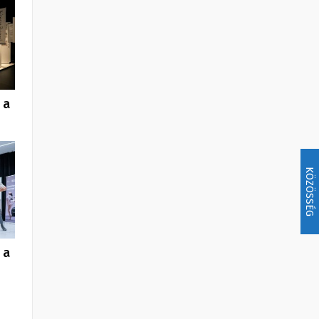
 a
KÖZÖSSÉG
 a