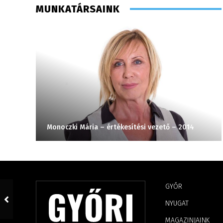
MUNKATÁRSAINK
Monoczki Mária – értékesítési vezető – 2014
GYŐR
NYUGAT
MAGAZINJAINK