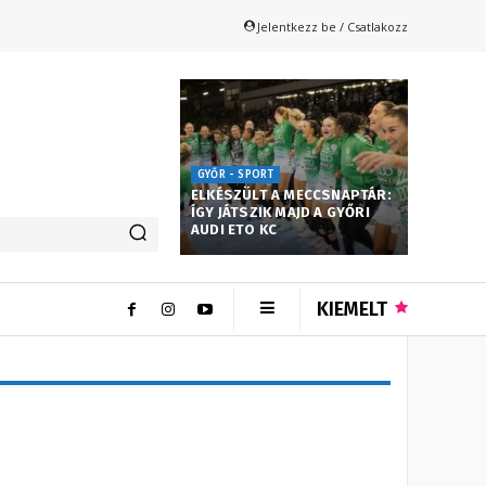
Jelentkezz be / Csatlakozz
GYŐR - SPORT
ELKÉSZÜLT A MECCSNAPTÁR:
ÍGY JÁTSZIK MAJD A GYŐRI
AUDI ETO KC
KIEMELT