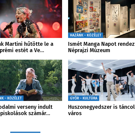
HAZÁNK - KÖZÉLET
nk Martini hűtötte le a
Ismét Manga Napot rendez
prémi estét a Ve…
Néprajzi Múzeum
NK - KÖZÉLET
GYŐR - KULTÚRA
rodalmi verseny indult
Huszonegyedszer is táncol
piskolások számár…
város