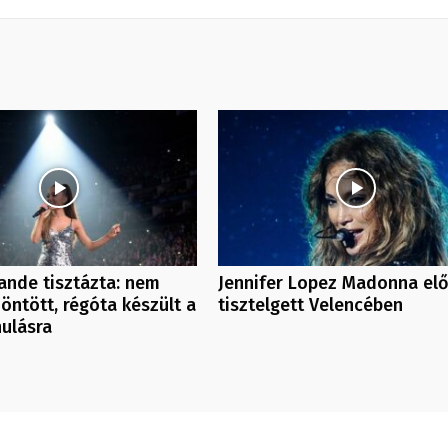
ande tisztázta: nem
Jennifer Lopez Madonna elő
döntött, régóta készült a
tisztelgett Velencében
ulásra