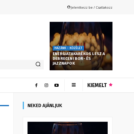
Jelentkezz be / Csatlakozz
HAZÁNK - KÖZÉLET
ENERGIATAKARÉKOS LESZ A
DEBRECENI BOR- ÉS
JAZZNAPOK
KIEMELT
NEKED AJÁNLJUK