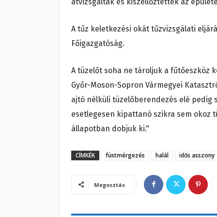
átvizsgálták és kiszellőztették az épülete
A tűz keletkezési okát tűzvizsgálati eljárá
Főigazgatóság.
A tüzelőt soha ne tároljuk a fűtőeszköz 
Győr-Moson-Sopron Vármegyei Katasztr
ajtó nélküli tüzelőberendezés elé pedig 
esetlegesen kipattanó szikra sem okoz t
állapotban dobjuk ki."
CÍMKÉK
füstmérgezés
halál
idős asszony
Megosztás