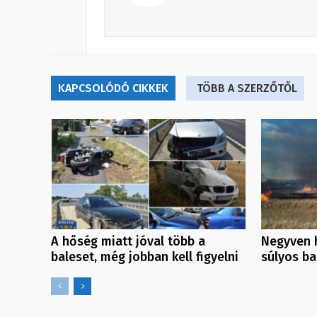
KAPCSOLÓDÓ CIKKEK
TÖBB A SZERZŐTŐL
A hőség miatt jóval több a
Negyven h
baleset, még jobban kell figyelni
súlyos ba