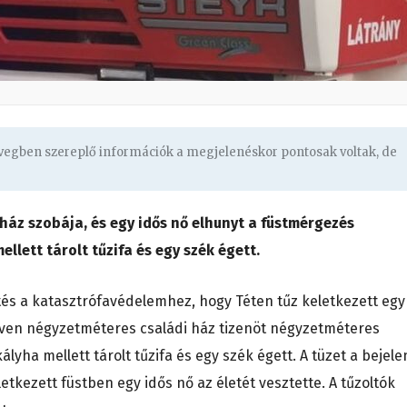
övegben szereplő információk a megjelenéskor pontosak voltak, de
 ház szobája, és egy idős nő elhunyt a füstmérgezés
llett tárolt tűzifa és egy szék égett.
és a katasztrófavédelemhez, hogy Téten tűz keletkezett egy
cven négyzetméteres családi ház tizenöt négyzetméteres
ályha mellett tárolt tűzifa és egy szék égett. A tüzet a bejele
eletkezett füstben egy idős nő az életét vesztette. A tűzoltók