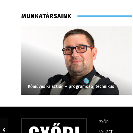
MUNKATÁRSAINK
Kőműves Krisztián – programozó, technikus
GYŐR
NYUGAT