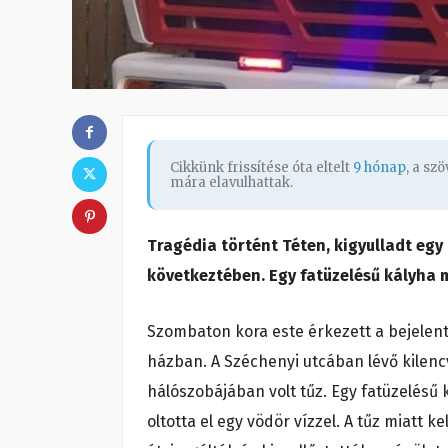
Cikkünk frissítése óta eltelt
9 hónap
, a sz
mára elavulhattak.
Tragédia történt Téten, kigyulladt egy
következtében. Egy fatüzelésű kályha me
Szombaton kora este érkezett a bejelent
házban. A Széchenyi utcában lévő kilen
hálószobájában volt tűz. Egy fatüzelésű k
oltotta el egy vödör vízzel. A tűz miatt k