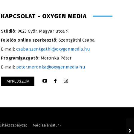
KAPCSOLAT - OXYGEN MEDIA
Stúdió:
9023 Győr, Magyar utca 9.
Felelős online szerkesztő:
Szentgáthi Csaba
E-mail:
csaba.szentgathi@oxygenmedia.hu
Programigazgató:
Meronka Péter
E-mail:
peter.meronka@oxygenmedia.hu
IMPRESSZUM
Attila – sales manager – 2015
Scharek Zsuzsa – m
Játékszabályzat
Médiaajánlatunk