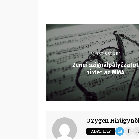
ELŐZŐ SZTORI
Zenei szignálpályázatot
hirdet az MMA
Oxygen Hirügynö
ADATLAP