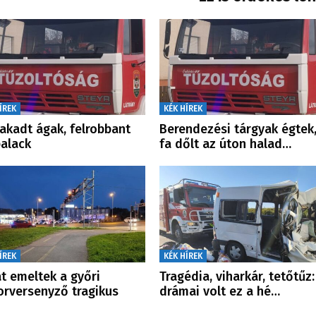
ÍREK
KÉK HÍREK
akadt ágak, felrobbant
Berendezési tárgyak égtek
alack
fa dőlt az úton halad…
ÍREK
KÉK HÍREK
t emeltek a győri
Tragédia, viharkár, tetőtűz:
rversenyző tragikus
drámai volt ez a hé…