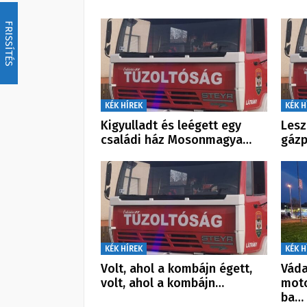
FRISSÍTÉS
KÉK HÍREK
KÉK H
Kigyulladt és leégett egy
Lesz
családi ház Mosonmagya…
gázp
KÉK HÍREK
KÉK H
Volt, ahol a kombájn égett,
Váda
volt, ahol a kombájn…
moto
ba…