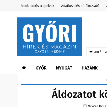
Moderációs alapelvek
Adatkezelési tájékoztató
C
28.8
GY
GYŐR
NYUGAT
HAZÁNK
Áldozatot k
Oxygen Hirü