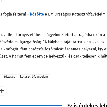
t.
s fogja feltárni –
közölte
a BM Országos Katasztrófavédelmi
közvetlen környezetében – figyelmeztetett a tragédia okán a
ófavédelmi Igazgatóság
. "A kályha ajtaját tartsuk csukva, az
szikrafogót, fém parázsfelfogó tálcát érdemes helyezni, így e
üzet. A hamut fém edénybe helyezzük, és csak teljesen kihűl
tűzeset
katasztrófavédelem
Ez is érdekes le