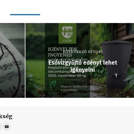
KÖVETKEZŐ SZTORI
Esővízgyűjtő edényt lehet
igényelni
kség