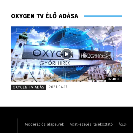
OXYGEN TV ÉLŐ ADÁSA
02:40:06
Szentgáthi Csaba – főszerkesztő – 2008
Hudecz 
2021.04.17.
OXYGEN TV ADÁS
Moderációs alapelvek
Adatkezelési tájékoztató
ÁSZF