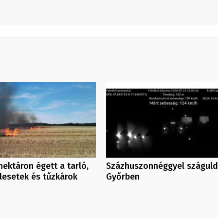
ektáron égett a tarló,
Százhuszonnéggyel száguld
lesetek és tűzkárok
Győrben