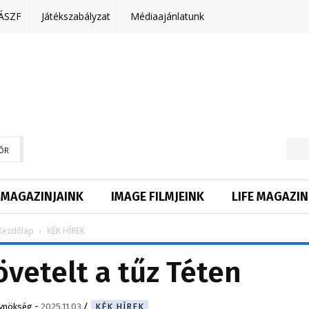
ÁSZF
Játékszabályzat
Médiaajánlatunk
ŐR
MAGAZINJAINK
IMAGE FILMJEINK
LIFE MAGAZIN
Kezdőlap
KÉK HÍREK
övetelt a tűz Téten
gynökség
-
2025.11.03.
KÉK HÍREK