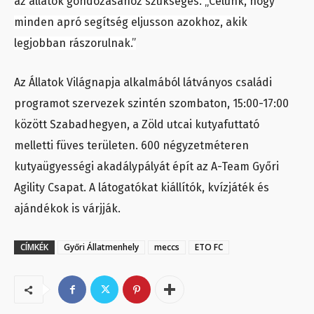
az állatok gondozásához szükséges. „Célunk, hogy
minden apró segítség eljusson azokhoz, akik
legjobban rászorulnak.”
Az Állatok Világnapja alkalmából látványos családi
programot szervezek szintén szombaton, 15:00-17:00
között Szabadhegyen, a Zöld utcai kutyafuttató
melletti füves területen. 600 négyzetméteren
kutyaügyességi akadálypályát épít az A-Team Győri
Agility Csapat. A látogatókat kiállítók, kvízjáték és
ajándékok is várjják.
CÍMKÉK
Győri Állatmenhely
meccs
ETO FC