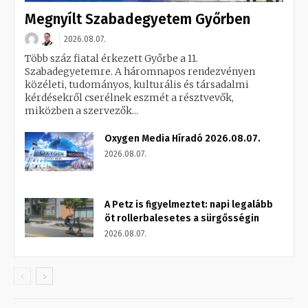
Megnyílt Szabadegyetem Győrben
2026.08.07.
Több száz fiatal érkezett Győrbe a 11.
Szabadegyetemre. A háromnapos rendezvényen
közéleti, tudományos, kulturális és társadalmi
kérdésekről cserélnek eszmét a résztvevők,
miközben a szervezők...
Oxygen Media Híradó 2026.08.07.
2026.08.07.
A Petz is figyelmeztet: napi legalább
öt rollerbalesetes a sürgősségin
2026.08.07.