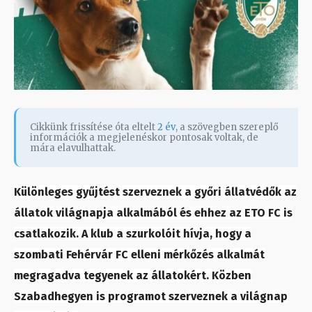
Cikkünk frissítése óta eltelt
2 év
, a szövegben szereplő
információk a megjelenéskor pontosak voltak, de
mára elavulhattak.
Különleges gyűjtést szerveznek a győri állatvédők az
állatok világnapja alkalmából és ehhez az ETO FC is
csatlakozik. A klub a szurkolóit hívja, hogy a
szombati Fehérvár FC elleni mérkőzés alkalmát
megragadva tegyenek az állatokért. Közben
Szabadhegyen is programot szerveznek a világnap