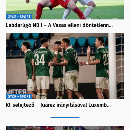
GYŐR - SPORT
Labdarúgó NB I – A Vasas elleni döntetlenn…
GYŐR - SPORT
Kl-selejtező – Juárez irányításával Luxemb…