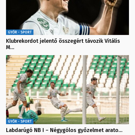
GYŐR - SPORT
Klubrekordot jelentő összegért távozik Vitális
M…
GYŐR - SPORT
Labdarúgó NB I – Négygólos győzelmet arato…