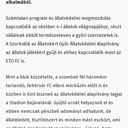
alkalmából.
Számtalan program és állatvédelmi megmozdulás
kapcsolódik az október 4-i állatok világnapjához, részt
vállalnak ebből természetesen a győri szervezetek is.
A Szurkolók az Állatokért Győr Állatvédelmi Alapítvány
az állatok jólétéért gyűjt és ehhez kapcsolódik most az
ETO FC is.
Mint a klub közzétette, a szombati fél háromkor
tartandó, Fehérvár FC elleni mérkőzés előtt is és
közben is kint lesznek az állatvédelmi alapítvány tagjai
a Stadion bejáratánál. Gyűjtő urnát helyeznek el és
ebben nemcsak pénzbeli adományt adhatunk, de
állateledelt, tisztítószert és minden mást eszközt, ami