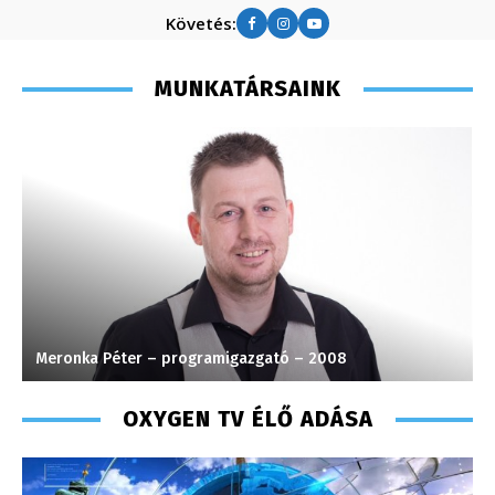
Követés:
MUNKATÁRSAINK
Meronka Péter – programigazgató – 2008
M
OXYGEN TV ÉLŐ ADÁSA