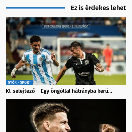
Ez is érdekes lehet
GYŐR - SPORT
Kl-selejtező – Egy öngóllal hátrányba kerü…