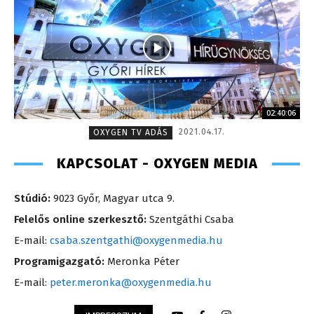
02:40:06
2021.04.17.
OXYGEN TV ADÁS
KAPCSOLAT - OXYGEN MEDIA
Stúdió:
9023 Győr, Magyar utca 9.
Felelős online szerkesztő:
Szentgáthi Csaba
E-mail:
csaba.szentgathi@oxygenmedia.hu
Programigazgató:
Meronka Péter
E-mail:
peter.meronka@oxygenmedia.hu