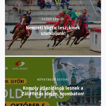
ELŐZŐ SZTORI
Nemzeti Vágta: lesz, kinek
szurkoljunk!
KÖVETKEZŐ SZTORI
Komoly útlezárások lesnek a
Zöld Futás idején, szombaton!