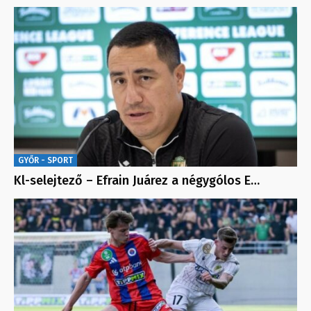
GYŐR - SPORT
Kl-selejtező – Efrain Juárez a négygólos E…