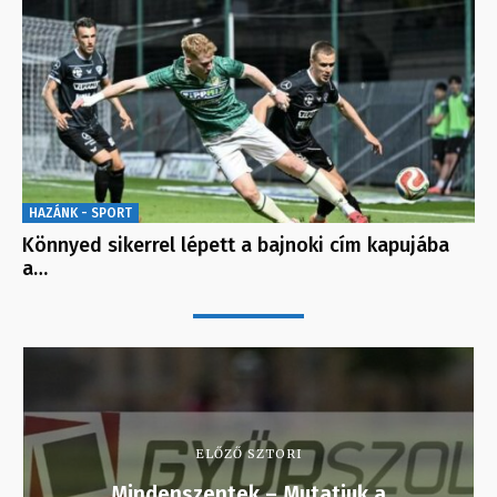
HAZÁNK - SPORT
Könnyed sikerrel lépett a bajnoki cím kapujába
a…
ELŐZŐ SZTORI
Mindenszentek – Mutatjuk a