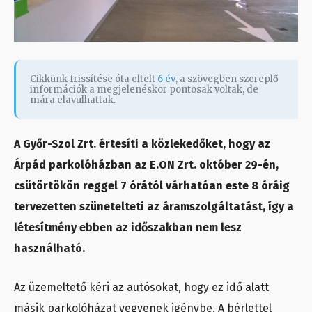
Cikkünk frissítése óta eltelt
6 év
, a szövegben szereplő
információk a megjelenéskor pontosak voltak, de
mára elavulhattak.
A Győr-Szol Zrt. értesíti a közlekedőket, hogy az
Árpád parkolóházban az E.ON Zrt. október 29-én,
csütörtökön reggel 7 órától várhatóan este 8 óráig
tervezetten szünetelteti az áramszolgáltatást, így a
létesítmény ebben az időszakban nem lesz
használható.
Az üzemeltető kéri az autósokat, hogy ez idő alatt
másik parkolóházat vegyenek igénybe. A bérlettel