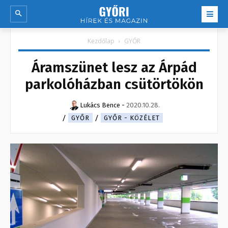
Kezdőlap
GYŐR
Áramszünet lesz az Árpád
parkolóházban csütörtökön
Lukács Bence
-
2020.10.28.
GYŐR
GYŐR - KÖZÉLET