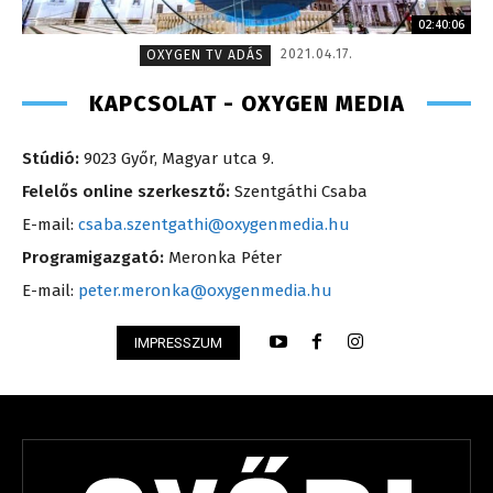
02:40:06
2021.04.17.
OXYGEN TV ADÁS
KAPCSOLAT - OXYGEN MEDIA
Stúdió:
9023 Győr, Magyar utca 9.
Felelős online szerkesztő:
Szentgáthi Csaba
E-mail:
csaba.szentgathi@oxygenmedia.hu
Programigazgató:
Meronka Péter
E-mail:
peter.meronka@oxygenmedia.hu
IMPRESSZUM