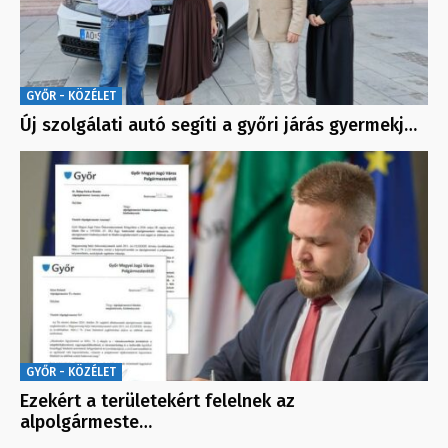
GYŐR - KÖZÉLET
Új szolgálati autó segíti a győri járás gyermekj…
GYŐR - KÖZÉLET
Ezekért a területekért felelnek az
alpolgármeste…