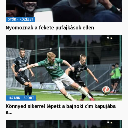
GYŐR - KÖZÉLET
Nyomoznak a fekete pufajkások ellen
HAZÁNK - SPORT
Könnyed sikerrel lépett a bajnoki cím kapujába
a…