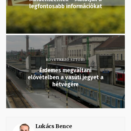
legfontosabb információkat
KÖVETKEZŐ SZTORI
Érdemes megváltani
elővételben a vasúti jegyet a
hétvégére
Lukács Bence