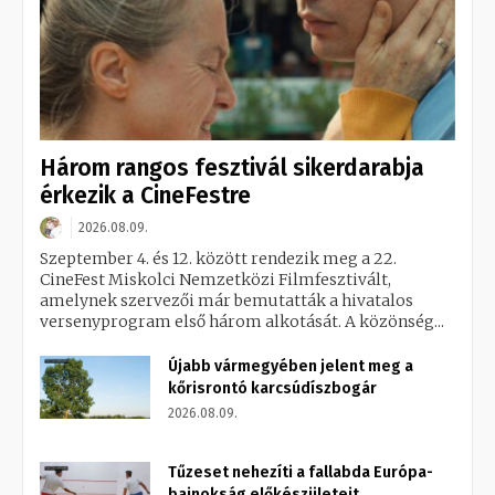
Három rangos fesztivál sikerdarabja
érkezik a CineFestre
2026.08.09.
Szeptember 4. és 12. között rendezik meg a 22.
CineFest Miskolci Nemzetközi Filmfesztivált,
amelynek szervezői már bemutatták a hivatalos
versenyprogram első három alkotását. A közönség...
Újabb vármegyében jelent meg a
kőrisrontó karcsúdíszbogár
2026.08.09.
Tűzeset nehezíti a fallabda Európa-
bajnokság előkészületeit