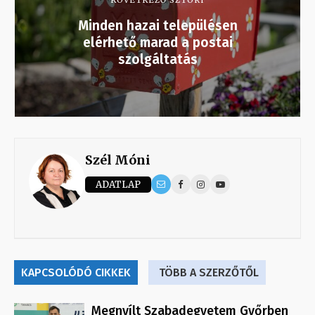
KÖVETKEZŐ SZTORI
Minden hazai településen
elérhető marad a postai
szolgáltatás
Szél Móni
ADATLAP
KAPCSOLÓDÓ CIKKEK
TÖBB A SZERZŐTŐL
Megnyílt Szabadegyetem Győrben