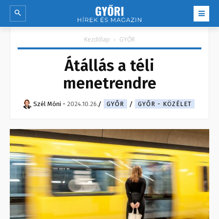
Kezdőlap
GYŐR
Átállás a téli
menetrendre
Szél Móni
-
2024.10.26.
GYŐR
GYŐR - KÖZÉLET