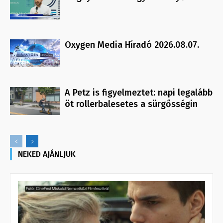
Oxygen Media Híradó 2026.08.07.
A Petz is figyelmeztet: napi legalább
öt rollerbalesetes a sürgősségin
NEKED AJÁNLJUK