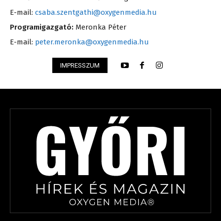
E-mail:
csaba.szentgathi@oxygenmedia.hu
Programigazgató:
Meronka Péter
E-mail:
peter.meronka@oxygenmedia.hu
IMPRESSZUM