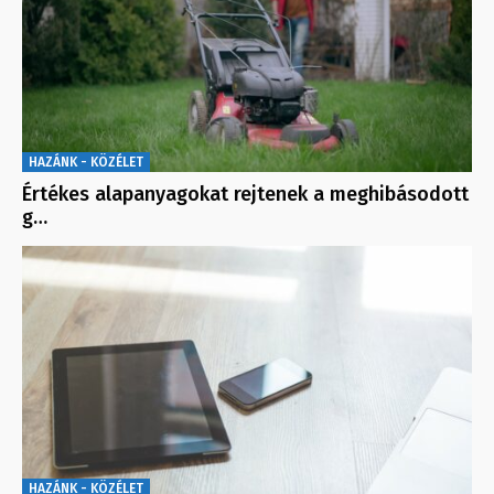
HAZÁNK - KÖZÉLET
Értékes alapanyagokat rejtenek a meghibásodott
g…
HAZÁNK - KÖZÉLET