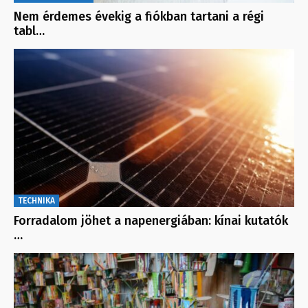
Nem érdemes évekig a fiókban tartani a régi
tabl…
TECHNIKA
Forradalom jöhet a napenergiában: kínai kutatók
…