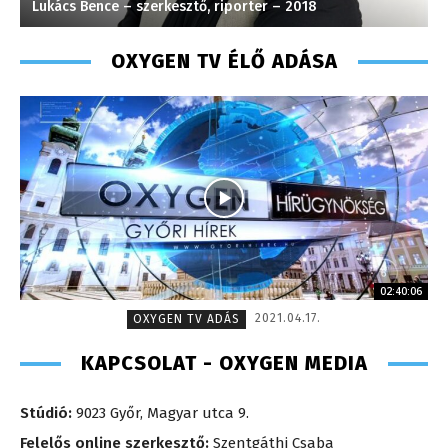
Szentgáthi Csaba – főszerkesztő – 2008
M
OXYGEN TV ÉLŐ ADÁSA
02:40:06
2021.04.17.
OXYGEN TV ADÁS
KAPCSOLAT - OXYGEN MEDIA
Stúdió:
9023 Győr, Magyar utca 9.
Felelős online szerkesztő:
Szentgáthi Csaba