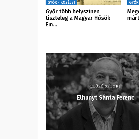
GYŐR - KÖZÉLET
GYŐR
Győr több helyszínen
Mege
tiszteleg a Magyar Hősök
márt
Em…
ELŐZŐ SZTORI
Elhunyt Sánta Ferenc