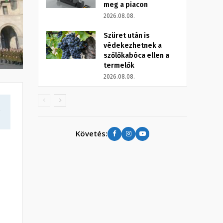
meg a piacon
2026.08.08.
Szüret után is
védekezhetnek a
szőlőkabóca ellen a
termelők
2026.08.08.
a
Követés: