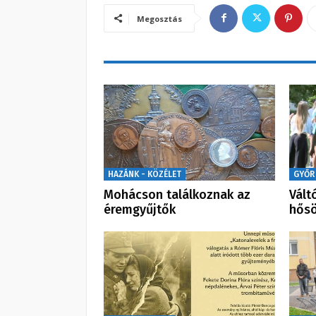
Megosztás
HAZÁNK - KÖZÉLET
GYŐR
Mohácson találkoznak az
Vált
éremgyűjtők
hős