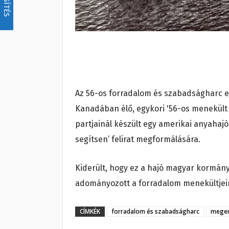
Az 56-os forradalom és szabadságharc e
Kanadában élő, egykori '56-os menekült
partjainál készült egy amerikai anyahajó
segítsen’ felirat megformálására.
Kiderült, hogy ez a hajó magyar kormány
adományozott a forradalom menekültje
CÍMKÉK
forradalom és szabadságharc
mege