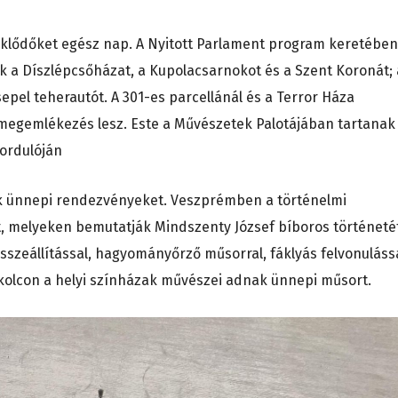
klődőket egész nap. A Nyitott Parlament program keretében
k a Díszlépcsőházat, a Kupolacsarnokot és a Szent Koronát; 
sepel teherautót. A 301-es parcellánál és a Terror Háza
egemlékezés lesz. Este a Művészetek Palotájában tartanak
fordulóján
nak ünnepi rendezvényeket. Veszprémben a történelmi
, melyeken bemutatják Mindszenty József bíboros történeté
szeállítással, hagyományőrző műsorral, fáklyás felvonuláss
kolcon a helyi színházak művészei adnak ünnepi műsort.