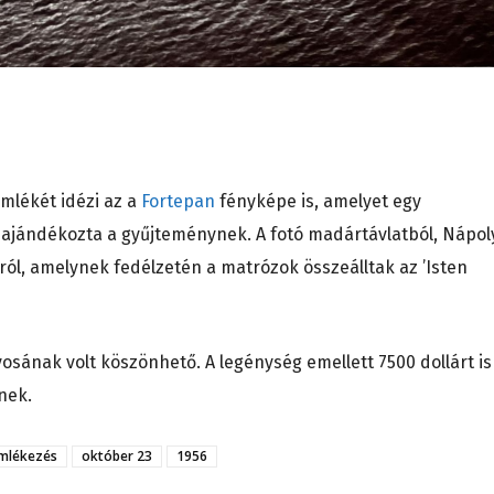
mlékét idézi az a
Fortepan
fényképe is, amelyet egy
 ajándékozta a gyűjteménynek. A fotó madártávlatból, Nápol
ról, amelynek fedélzetén a matrózok összeálltak az ’Isten
osának volt köszönhető. A legénység emellett 7500 dollárt is
inek.
mlékezés
október 23
1956