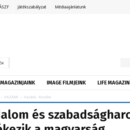
ÁSZF
Játékszabályzat
Médiaajánlatunk
ŐR
MAGAZINJAINK
IMAGE FILMJEINK
LIFE MAGAZIN
HAZÁNK
Hazánk - Közélet
dalom és szabadsághar
ékezik a magyarság