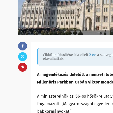
Cikkünk frissítése óta eltelt
2 év
, a szöve
elavulhattak.
A megemlékezés délelőtt a nemzeti lob
Millenáris Parkban Orbán Viktor mond
A miniszterelnök az '56-os hősökre utalv
fogalmazott: „Magyarországot egyetlen 
bábkormányokat.”