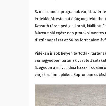
Színes ünnepi programok várják az érde
érdeklődők este hat óráig megtekintheti
Kossuth téren pedig a korhű, kiállított C
Múzeumnál egész nap protokollmentes m
díszünnepséget az 56-os forradalom év
Vidéken is sok helyen tartottak, tarta
várnegyedben tartanak vezetett sétákat
Szegeden a művelődési házak irodalmi ös
várják az ünneplőket. Sopronban és Mis