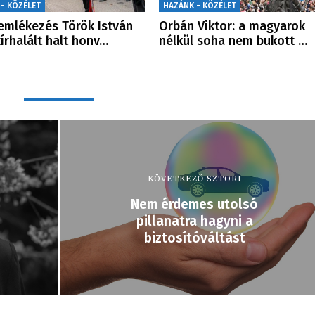
 - KÖZÉLET
HAZÁNK - KÖZÉLET
mlékezés Török István
Orbán Viktor: a magyarok
írhalált halt honv…
nélkül soha nem bukott …
KÖVETKEZŐ SZTORI
Nem érdemes utolsó
pillanatra hagyni a
biztosítóváltást