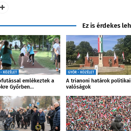
Ez is érdekes le
 - KÖZÉLET
GYŐR - KÖZÉLET
ófutással emlékeztek a
A trianoni határok politikai
ökre Győrben…
valóságok