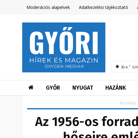
Moderációs alapelvek
Adatkezelési tájékoztató
C
30.6
GY
GYŐR
NYUGAT
HAZÁNK
Kezdőlap
Az 1956-os forra
hőseire eml