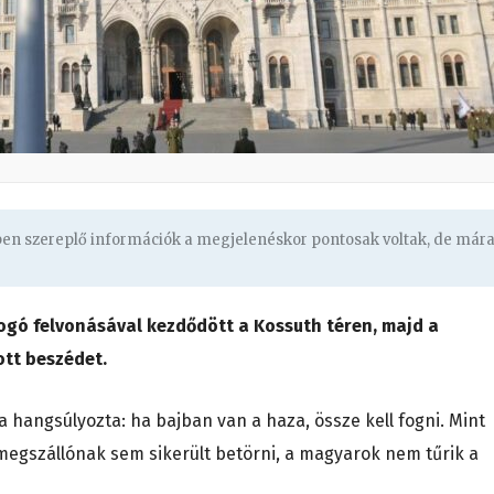
gben szereplő információk a megjelenéskor pontosak voltak, de már
ogó felvonásával kezdődött a Kossuth téren, majd a
ott beszédet.
a hangsúlyozta: ha bajban van a haza, össze kell fogni. Mint
megszállónak sem sikerült betörni, a magyarok nem tűrik a