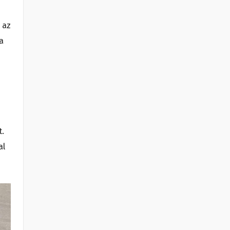
 az
a
t.
al