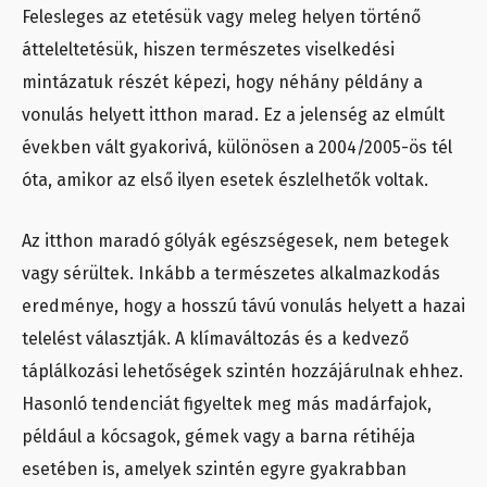
Felesleges az etetésük vagy meleg helyen történő
átteleltetésük, hiszen természetes viselkedési
mintázatuk részét képezi, hogy néhány példány a
vonulás helyett itthon marad. Ez a jelenség az elmúlt
években vált gyakorivá, különösen a 2004/2005-ös tél
óta, amikor az első ilyen esetek észlelhetők voltak.
Az itthon maradó gólyák egészségesek, nem betegek
vagy sérültek. Inkább a természetes alkalmazkodás
eredménye, hogy a hosszú távú vonulás helyett a hazai
telelést választják. A klímaváltozás és a kedvező
táplálkozási lehetőségek szintén hozzájárulnak ehhez.
Hasonló tendenciát figyeltek meg más madárfajok,
például a kócsagok, gémek vagy a barna rétihéja
esetében is, amelyek szintén egyre gyakrabban