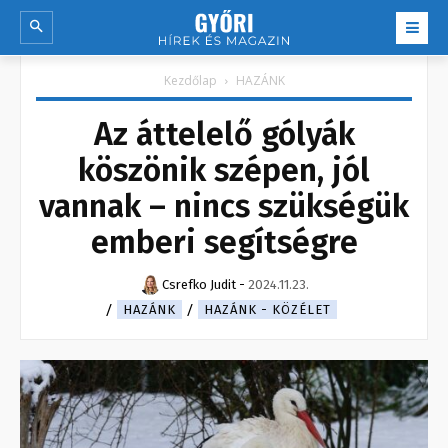
Kezdőlap
HAZÁNK
Az áttelelő gólyák
köszönik szépen, jól
vannak – nincs szükségük
emberi segítségre
Csrefko Judit
-
2024.11.23.
HAZÁNK
HAZÁNK - KÖZÉLET