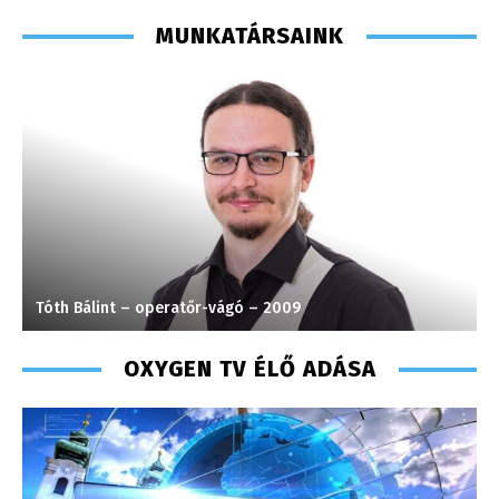
MUNKATÁRSAINK
Tóth Bálint – operatőr-vágó – 2009
P
OXYGEN TV ÉLŐ ADÁSA