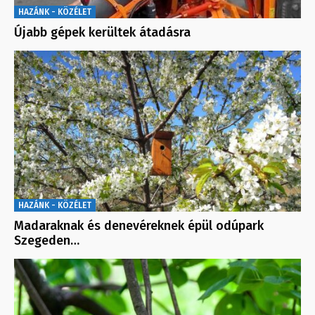
HAZÁNK - KÖZÉLET
Újabb gépek kerültek átadásra
HAZÁNK - KÖZÉLET
Madaraknak és denevéreknek épül odúpark
Szegeden…