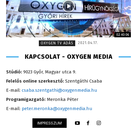
02:40:06
2021.04.17.
OXYGEN TV ADÁS
KAPCSOLAT - OXYGEN MEDIA
Stúdió:
9023 Győr, Magyar utca 9.
Felelős online szerkesztő:
Szentgáthi Csaba
E-mail:
csaba.szentgathi@oxygenmedia.hu
Programigazgató:
Meronka Péter
E-mail:
peter.meronka@oxygenmedia.hu
IMPRESSZUM