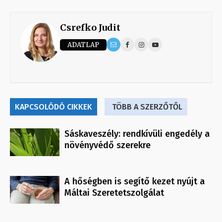
Csrefko Judit
ADATLAP
KAPCSOLÓDÓ CIKKEK
TÖBB A SZERZŐTŐL
Sáskaveszély: rendkívüli engedély a
növényvédő szerekre
A hőségben is segítő kezet nyújt a
Máltai Szeretetszolgálat