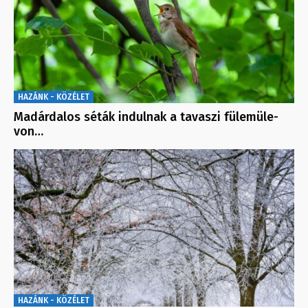
HAZÁNK - KÖZÉLET
Madárdalos séták indulnak a tavaszi fülemüle-
von…
HAZÁNK - KÖZÉLET