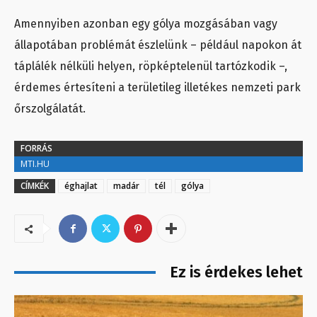
Amennyiben azonban egy gólya mozgásában vagy
állapotában problémát észlelünk – például napokon át
táplálék nélküli helyen, röpképtelenül tartózkodik –,
érdemes értesíteni a területileg illetékes nemzeti park
őrszolgálatát.
FORRÁS
MTI.HU
CÍMKÉK
éghajlat
madár
tél
gólya
Ez is érdekes lehet