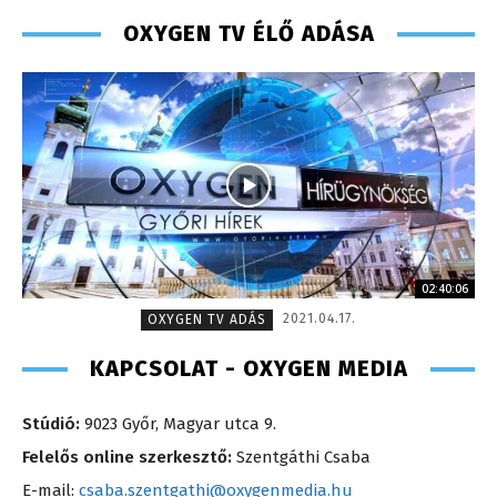
OXYGEN TV ÉLŐ ADÁSA
02:40:06
2021.04.17.
OXYGEN TV ADÁS
KAPCSOLAT - OXYGEN MEDIA
Stúdió:
9023 Győr, Magyar utca 9.
Felelős online szerkesztő:
Szentgáthi Csaba
E-mail:
csaba.szentgathi@oxygenmedia.hu