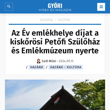
Kezdőlap
HAZÁNK
Az Év emlékhelye díjat a
kiskőrösi Petőfi Szülőház
és Emlékmúzeum nyerte
Szél Móni
-
2024.05.11.
HAZÁNK
HAZÁNK - KULTÚRA