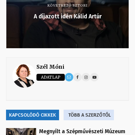
KÖVETKEZŐ SZTORI
A díjazott idén Kálid Artúr
Szél Móni
ADATLAP
KAPCSOLÓDÓ CIKKEK
TÖBB A SZERZŐTŐL
Megnyílt a Szépművészeti Múzeum