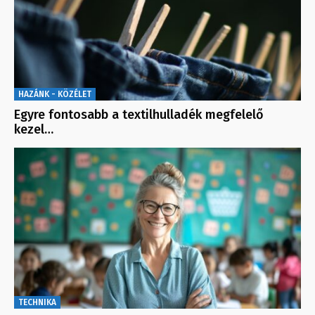
HAZÁNK - KÖZÉLET
Egyre fontosabb a textilhulladék megfelelő
kezel…
TECHNIKA