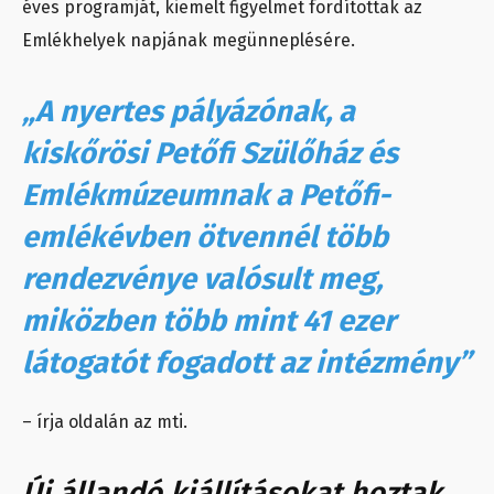
éves programját, kiemelt figyelmet fordítottak az
Emlékhelyek napjának megünneplésére.
„A nyertes pályázónak, a
kiskőrösi Petőfi Szülőház és
Emlékmúzeumnak a Petőfi-
emlékévben ötvennél több
rendezvénye valósult meg,
miközben több mint 41 ezer
látogatót fogadott az intézmény”
– írja oldalán az mti.
Új állandó kiállításokat hoztak