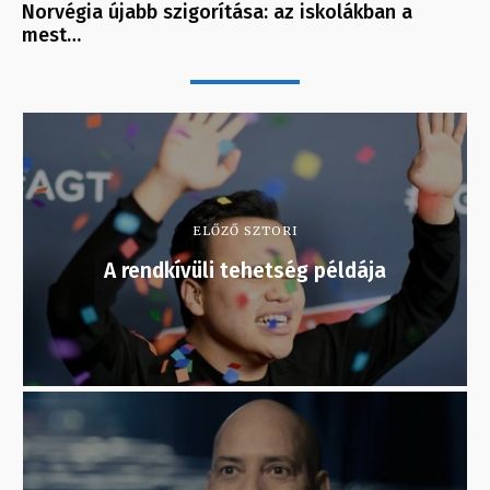
Norvégia újabb szigorítása: az iskolákban a
mest…
ELŐZŐ SZTORI
A rendkívüli tehetség példája