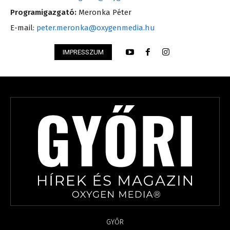
Programigazgató:
Meronka Péter
E-mail:
peter.meronka@oxygenmedia.hu
IMPRESSZUM
GYŐR