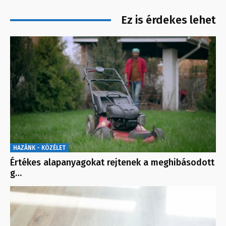
Ez is érdekes lehet
HAZÁNK - KÖZÉLET
Értékes alapanyagokat rejtenek a meghibásodott
g…