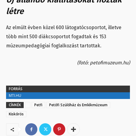
létre
Az elmúlt évben közel 600 látogatócsoportot, illetve
több mint 500 diákcsoportot fogadtak és 153
múzeumpedagógiai foglalkozást tartottak.
(fotó: petofimuzeum.hu)
FORRÁS
MTI.HU
CÍMKÉK
Petfi
Petőfi Szülőház és Emlékmúzeum
Kiskőrös