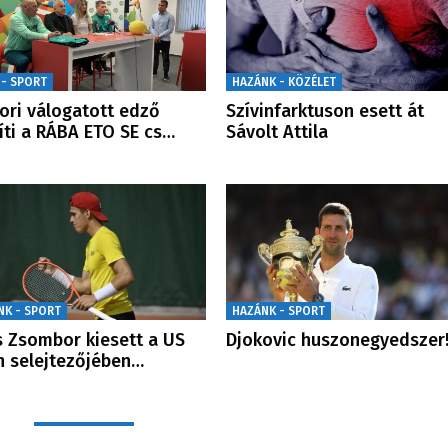
 - SPORT
HAZÁNK - KÖZÉLET
ori válogatott edző
Szívinfarktuson esett át
íti a RÁBA ETO SE cs…
Sávolt Attila
NK - SPORT
HAZÁNK - SPORT
s Zsombor kiesett a US
Djokovic huszonegyedszer
 selejtezőjében…