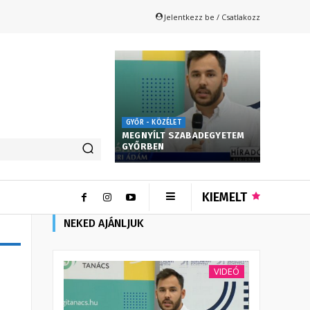
Jelentkezz be / Csatlakozz
GYŐR - KÖZÉLET
MEGNYÍLT SZABADEGYETEM
GYŐRBEN
KIEMELT
NEKED AJÁNLJUK
VIDEÓ