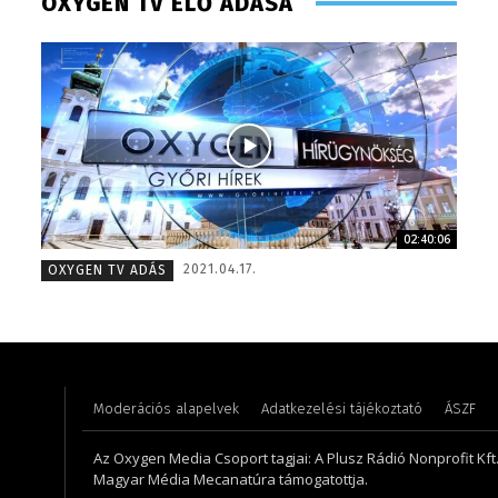
OXYGEN TV ÉLŐ ADÁSA
02:40:06
Szél Móni – szerkesztő-riporter – 2017
Süli Gab
2021.04.17.
OXYGEN TV ADÁS
Moderációs alapelvek
Adatkezelési tájékoztató
ÁSZF
Az Oxygen Media Csoport tagjai: A Plusz Rádió Nonprofit Kft.,
Magyar Média Mecanatúra támogatottja.