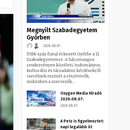
Megnyílt Szabadegyetem
Győrben
2026.08.07.
Több száz fiatal érkezett Győrbe a 11.
Szabadegyetemre. A háromnapos
rendezvényen közéleti, tudományos,
kulturális és társadalmi kérdésekről
cserélnek eszmét a résztvevők,
miközben a szervezők...
Oxygen Media Híradó
2026.08.07.
2026.08.07.
A Petz is figyelmeztet:
napi legalább öt