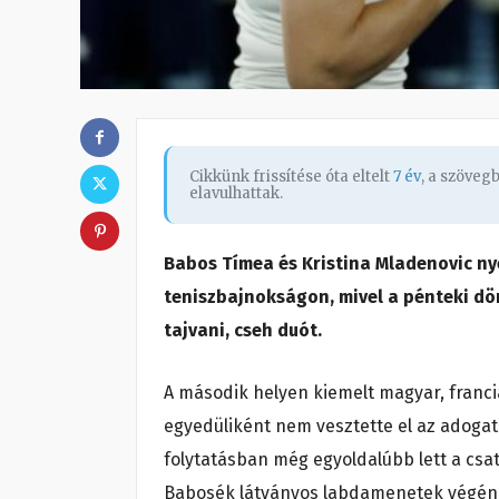
Cikkünk frissítése óta eltelt
7 év
, a szöveg
elavulhattak.
Babos Tímea és Kristina Mladenovic nye
teniszbajnokságon, mivel a pénteki dön
tajvani, cseh duót.
A második helyen kiemelt magyar, francia 
egyedüliként nem vesztette el az adogatá
folytatásban még egyoldalúbb lett a csat
Babosék látványos labdamenetek végén ün