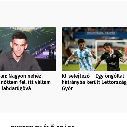
ilán: Nagyon nehéz,
Kl-selejtező – Egy öngóllal
 nőttem fel, itt váltam
hátrányba került Lettorszá
l labdarúgóvá
Győr