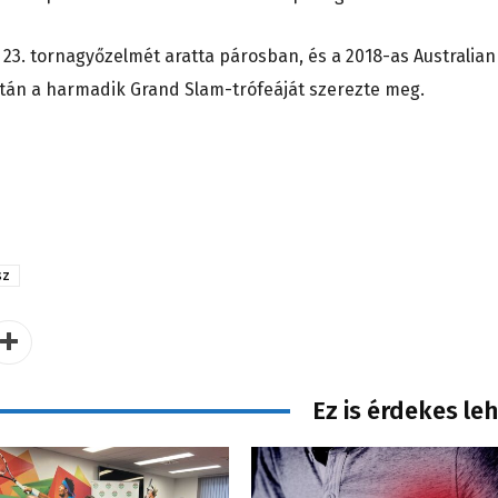
3. tornagyőzelmét aratta párosban, és a 2018-as Australian
után a harmadik Grand Slam-trófeáját szerezte meg.
sz
Ez is érdekes le