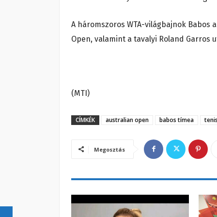
A háromszoros WTA-világbajnok Babos a 2
Open, valamint a tavalyi Roland Garros 
(MTI)
CÍMKÉK
australian open
babos tímea
teni
Megosztás