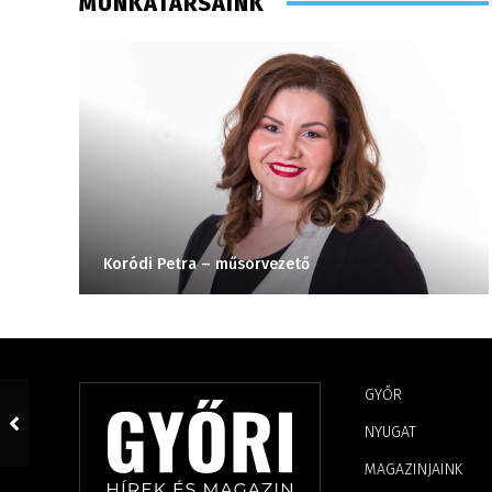
MUNKATÁRSAINK
Koródi Petra – műsorvezető
GYŐR
NYUGAT
MAGAZINJAINK