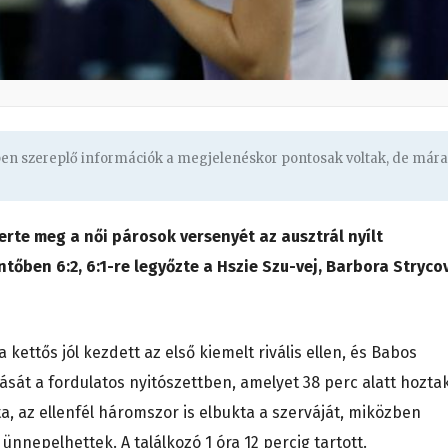
ben szereplő információk a megjelenéskor pontosak voltak, de mára
rte meg a női párosok versenyét az ausztrál nyílt
tőben 6:2, 6:1-re legyőzte a Hszie Szu-vej, Barbora Stryco
kettős jól kezdett az első kiemelt rivális ellen, és Babos
sát a fordulatos nyitószettben, amelyet 38 perc alatt hoztak
a, az ellenfél háromszor is elbukta a szerváját, miközben
nepelhettek. A találkozó 1 óra 12 percig tartott.