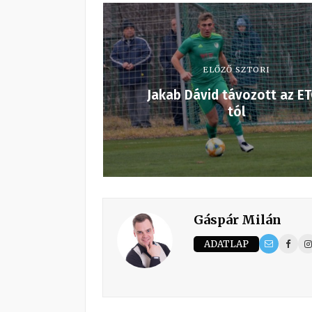
ELŐZŐ SZTORI
Jakab Dávid távozott az E
tól
Gáspár Milán
ADATLAP