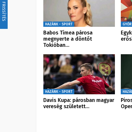
FRISSÍTÉS
HAZÁNK - SPORT
GYŐR
Babos Tímea párosa
Egyk
megnyerte a döntőt
erős
Tokióban…
HAZÁNK - SPORT
HAZÁ
Davis Kupa: párosban magyar
Piro
vereség született…
Open