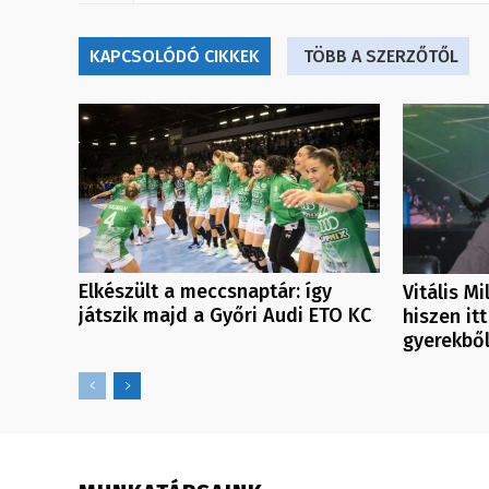
KAPCSOLÓDÓ CIKKEK
TÖBB A SZERZŐTŐL
Elkészült a meccsnaptár: így
Vitális M
játszik majd a Győri Audi ETO KC
hiszen itt
gyerekbő