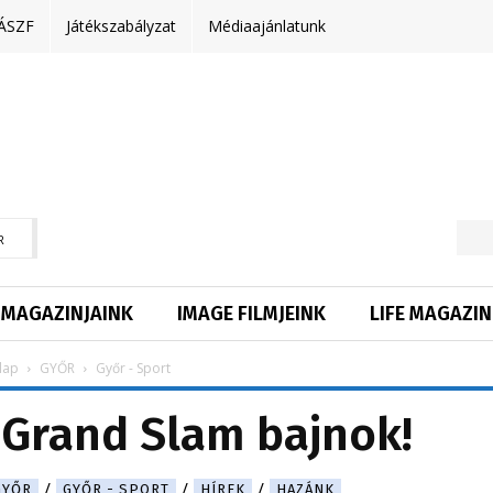
ÁSZF
Játékszabályzat
Médiaajánlatunk
R
MAGAZINJAINK
IMAGE FILMJEINK
LIFE MAGAZIN
lap
GYŐR
Győr - Sport
Grand Slam bajnok!
GYŐR
GYŐR - SPORT
HÍREK
HAZÁNK