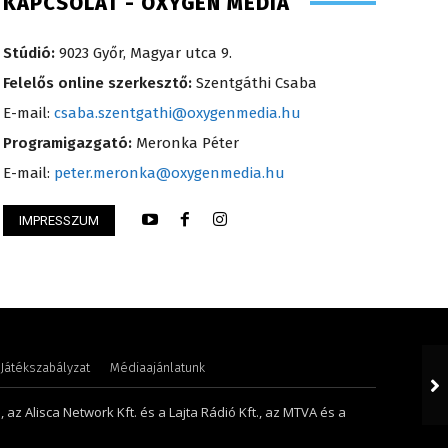
KAPCSOLAT - OXYGEN MEDIA
Stúdió:
9023 Győr, Magyar utca 9.
Felelős online szerkesztő:
Szentgáthi Csaba
E-mail:
csaba.szentgathi@oxygenmedia.hu
Programigazgató:
Meronka Péter
E-mail:
peter.meronka@oxygenmedia.hu
IMPRESSZUM
riella – sales manager – 2013
Szentgáthi Csaba –
Játékszabályzat
Médiaajánlatunk
 az Alisca Network Kft. és a Lajta Rádió Kft., az MTVA és a