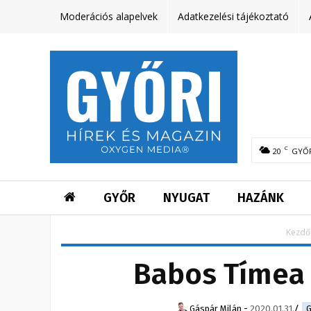
Moderációs alapelvek
Adatkezelési tájékoztató
C
20
GYŐ
GYŐR
NYUGAT
HAZÁNK
Kezdő
Babos Tímea 
Gáspár Milán
-
2020.01.31.