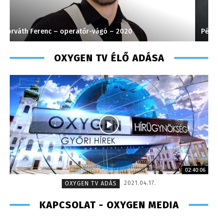
Pénzes Anikó – 2008
S
OXYGEN TV ÉLŐ ADÁSA
02:40:06
2021.04.17.
OXYGEN TV ADÁS
KAPCSOLAT - OXYGEN MEDIA