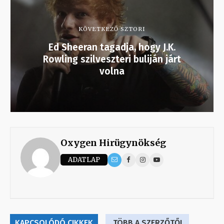
KÖVETKEZŐ SZTORI
Ed Sheeran tagadja, hogy J.K.
Rowling szilveszteri buliján járt
volna
Oxygen Hirügynökség
ADATLAP
KAPCSOLÓDÓ CIKKEK
TÖBB A SZERZŐTŐL