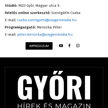
Stúdió:
9023 Győr, Magyar utca 9.
Felelős online szerkesztő:
Szentgáthi Csaba
E-mail:
csaba.szentgathi@oxygenmedia.hu
Programigazgató:
Meronka Péter
E-mail:
peter.meronka@oxygenmedia.hu
IMPRESSZUM