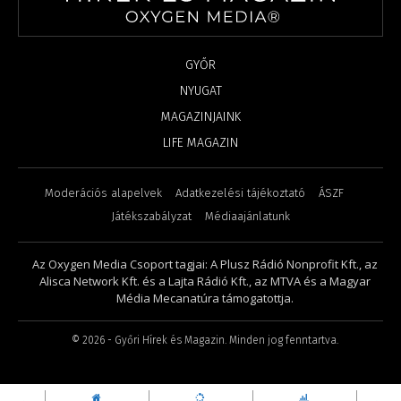
GYŐR
NYUGAT
MAGAZINJAINK
LIFE MAGAZIN
Moderációs alapelvek
Adatkezelési tájékoztató
ÁSZF
Játékszabályzat
Médiaajánlatunk
Az Oxygen Media Csoport tagjai: A Plusz Rádió Nonprofit Kft., az
Alisca Network Kft. és a Lajta Rádió Kft., az MTVA és a Magyar
Média Mecanatúra támogatottja.
©
2026
- Győri Hírek és Magazin. Minden jog fenntartva.