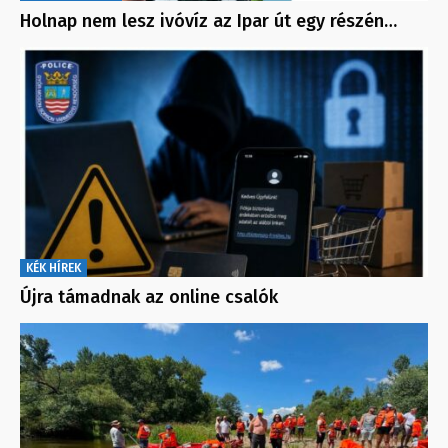
Holnap nem lesz ivóvíz az Ipar út egy részén…
KÉK HÍREK
Újra támadnak az online csalók