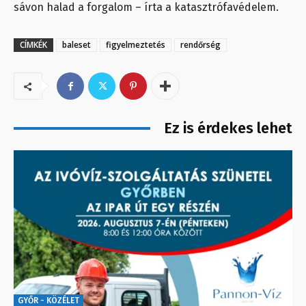
sávon halad a forgalom – írta a katasztrófavédelem.
CÍMKÉK
baleset
figyelmeztetés
rendőrség
Ez is érdekes lehet
GYŐR - KÖZÉLET