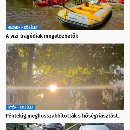
HAZÁNK - KÖZÉLET
A vízi tragédiák megelőzhetők
GYŐR - KÖZÉLET
Péntekig meghosszabbították s hőségriasztást…