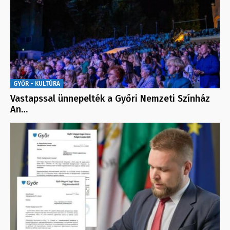
GYŐR - KULTÚRA
Vastapssal ünnepelték a Győri Nemzeti Színház
An…