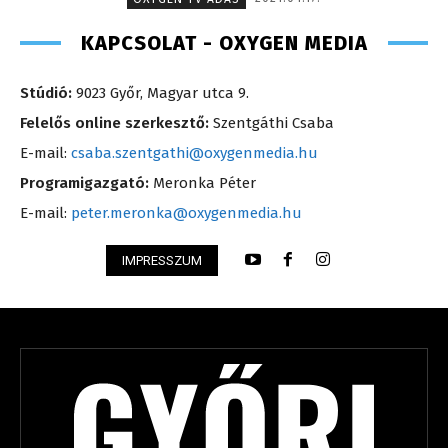
KAPCSOLAT - OXYGEN MEDIA
Stúdió:
9023 Győr, Magyar utca 9.
Felelős online szerkesztő:
Szentgáthi Csaba
E-mail:
csaba.szentgathi@oxygenmedia.hu
Programigazgató:
Meronka Péter
E-mail:
peter.meronka@oxygenmedia.hu
IMPRESSZUM