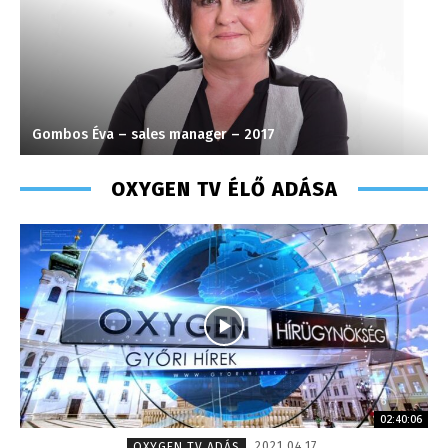
Gombos Éva – sales manager – 2017
K
OXYGEN TV ÉLŐ ADÁSA
02:40:06
2021.04.17.
OXYGEN TV ADÁS