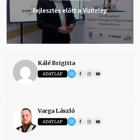
Fejlesztés előtt a Vízitelep
Kálé Brigitta
ADATLAP
Varga László
ADATLAP