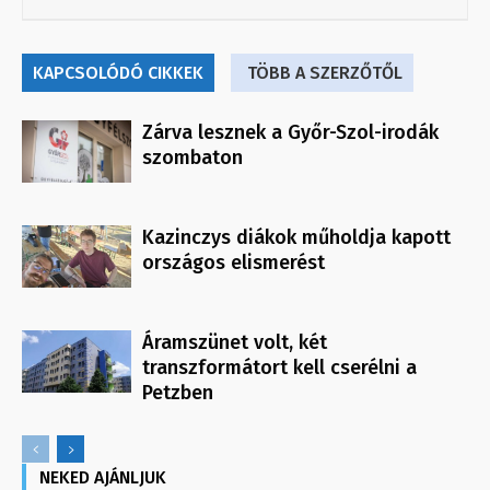
KAPCSOLÓDÓ CIKKEK
TÖBB A SZERZŐTŐL
Zárva lesznek a Győr-Szol-irodák
szombaton
Kazinczys diákok műholdja kapott
országos elismerést
Áramszünet volt, két
transzformátort kell cserélni a
Petzben
NEKED AJÁNLJUK