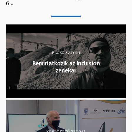
G…
ELŐZŐ SZTORI
Bemutatkozik az Inclusion
zenekar
KÖVETKEZŐ SZTORI