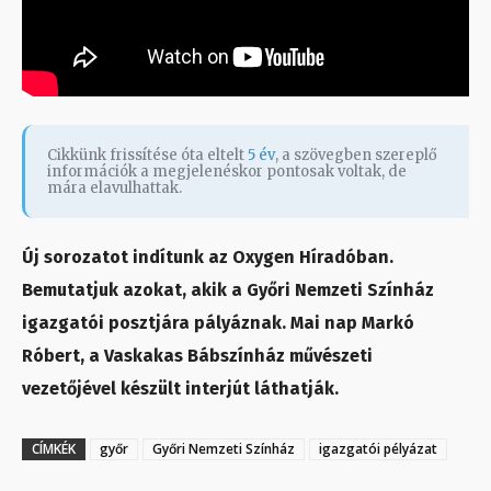
Cikkünk frissítése óta eltelt
5 év
, a szövegben szereplő
információk a megjelenéskor pontosak voltak, de
mára elavulhattak.
Új sorozatot indítunk az Oxygen Híradóban.
Bemutatjuk azokat, akik a Győri Nemzeti Színház
igazgatói posztjára pályáznak. Mai nap Markó
Róbert, a Vaskakas Bábszínház művészeti
vezetőjével készült interjút láthatják.
CÍMKÉK
győr
Győri Nemzeti Színház
igazgatói pélyázat