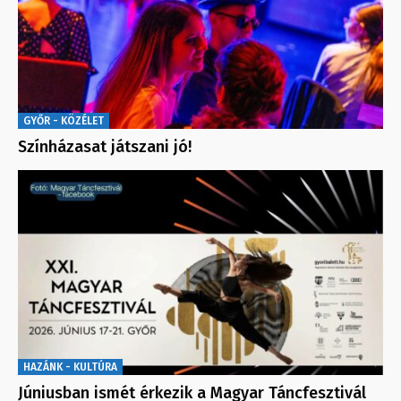
GYŐR - KÖZÉLET
Színházasat játszani jó!
HAZÁNK - KULTÚRA
Júniusban ismét érkezik a Magyar Táncfesztivál