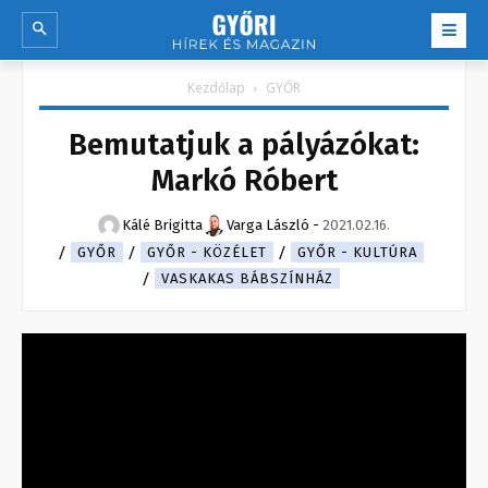
Kezdőlap
GYŐR
Bemutatjuk a pályázókat:
Markó Róbert
Kálé Brigitta
Varga László
-
2021.02.16.
GYŐR
GYŐR - KÖZÉLET
GYŐR - KULTÚRA
VASKAKAS BÁBSZÍNHÁZ