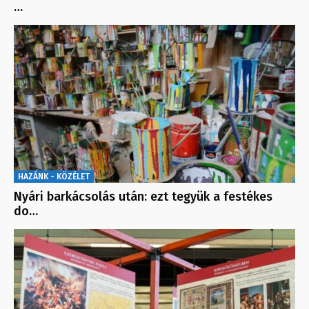
…
HAZÁNK - KÖZÉLET
Nyári barkácsolás után: ezt tegyük a festékes
do…