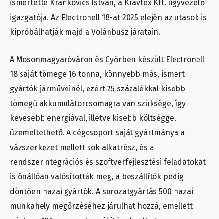
ismertette Krankovics István, a Kravtex Kft. ügyvezető
igazgatója. Az Electronell 18-at 2025 elején az utasok is
kipróbálhatják majd a Volánbusz járatain.
A Mosonmagyaróváron és Győrben készült Electronell
18 saját tömege 16 tonna, könnyebb más, ismert
gyártók járműveinél, ezért 25 százalékkal kisebb
tömegű akkumulátorcsomagra van szüksége, így
kevesebb energiával, illetve kisebb költséggel
üzemeltethető. A cégcsoport saját gyártmánya a
vázszerkezet mellett sok alkatrész, és a
rendszerintegrációs és szoftverfejlesztési feladatokat
is önállóan valósították meg, a beszállítók pedig
döntően hazai gyártók. A sorozatgyártás 500 hazai
munkahely megőrzéséhez járulhat hozzá, emellett