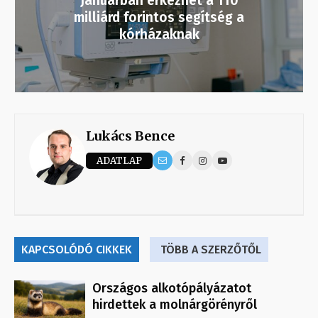
Januárban érkezhet a 110
milliárd forintos segítség a
kórházaknak
Lukács Bence
ADATLAP
KAPCSOLÓDÓ CIKKEK
TÖBB A SZERZŐTŐL
Országos alkotópályázatot
hirdettek a molnárgörényről