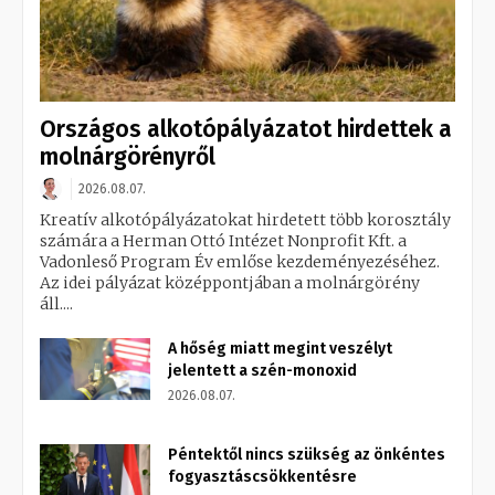
Országos alkotópályázatot hirdettek a
molnárgörényről
2026.08.07.
Kreatív alkotópályázatokat hirdetett több korosztály
számára a Herman Ottó Intézet Nonprofit Kft. a
Vadonleső Program Év emlőse kezdeményezéséhez.
Az idei pályázat középpontjában a molnárgörény
áll....
A hőség miatt megint veszélyt
jelentett a szén-monoxid
2026.08.07.
Péntektől nincs szükség az önkéntes
fogyasztáscsökkentésre