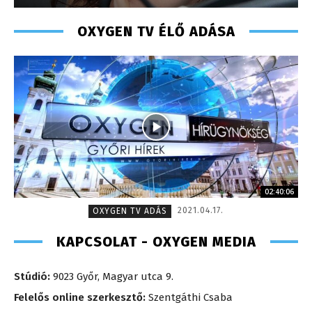
OXYGEN TV ÉLŐ ADÁSA
02:40:06
2021.04.17.
OXYGEN TV ADÁS
KAPCSOLAT - OXYGEN MEDIA
Stúdió:
9023 Győr, Magyar utca 9.
Felelős online szerkesztő:
Szentgáthi Csaba