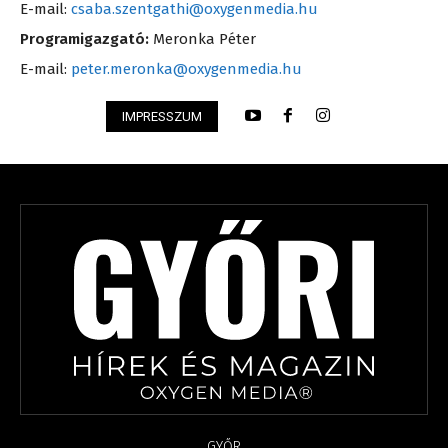
E-mail:
csaba.szentgathi@oxygenmedia.hu
Programigazgató:
Meronka Péter
E-mail:
peter.meronka@oxygenmedia.hu
IMPRESSZUM
GYŐR