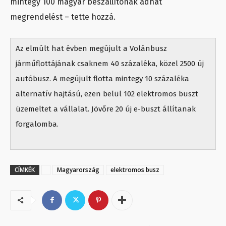
mintegy 100 magyar beszállítónak adhat
megrendelést – tette hozzá.
Az elmúlt hat évben megújult a Volánbusz
járműflottájának csaknem 40 százaléka, közel 2500 új
autóbusz. A megújult flotta mintegy 10 százaléka
alternatív hajtású, ezen belül 102 elektromos buszt
üzemeltet a vállalat. Jövőre 20 új e-buszt állítanak
forgalomba.
CÍMKÉK
Magyarország
elektromos busz