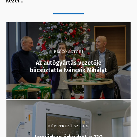
kezel…
ELŐZŐ SZTORI
Az autógyártás vezetője
búcsúztatta Iváncsik Mihályt
KÖVETKEZŐ SZTORI