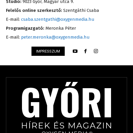
Stúdió:
9023 Győr, Magyar utca 9.
Felelős online szerkesztő:
Szentgáthi Csaba
E-mail:
csaba.szentgathi@oxygenmedia.hu
Programigazgató:
Meronka Péter
E-mail:
peter.meronka@oxygenmedia.hu
IMPRESSZUM