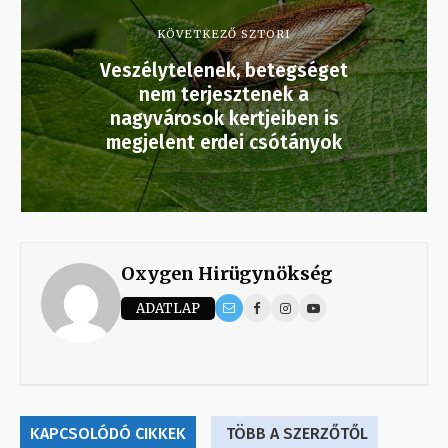
KÖVETKEZŐ SZTORI
Veszélytelenek, betegséget
nem terjesztenek a
nagyvárosok kertjeiben is
megjelent erdei csótányok
Oxygen Hirügynökség
ADATLAP
KAPCSOLÓDÓ CIKKEK
TÖBB A SZERZŐTŐL