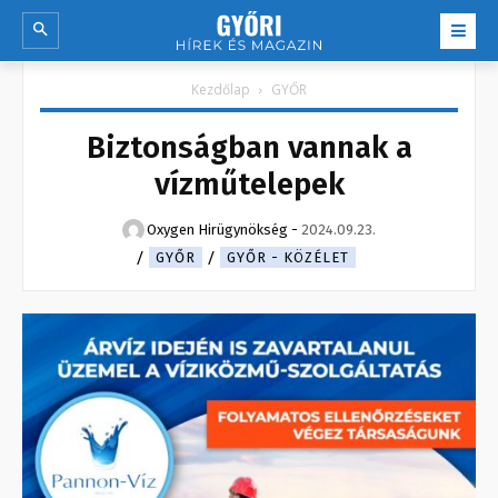
Kezdőlap
GYŐR
Biztonságban vannak a
vízműtelepek
Oxygen Hirügynökség
-
2024.09.23.
GYŐR
GYŐR - KÖZÉLET