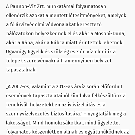
A Pannon-Víz Zrt. munkatársai folyamatosan
ellenőrzik azokat a mentett létesítményeket, amelyek
a fő árvízvédelmi védvonalakat keresztező
hálózatokon helyezkednek el és akár a Mosoni-Duna,
akár a Rába, akár a Rábca miatt érintettek lehetnek.
Ugyanígy figyelik és szükség esetén víztelenítik a
telepek szerelvényaknáit, amennyiben belvizet
tapasztalnak.
„A 2002-es, valamint a 2013-as árvíz során előfordult
események tapasztalataiból kiindulva felkészültünk a
rendkívüli helyzetekben az ivóvízellátás és a
szennyvízelvezetés biztosítására.” – nyugtatják meg a
lakosságot. Mind homokzsákokkal, mind ügyelettel
folyamatos készenlétben állnak és együttműködnek az