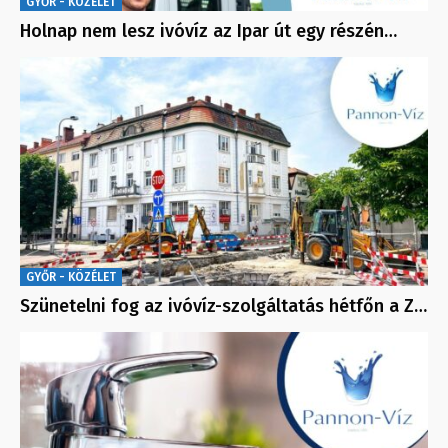
GYŐR - KÖZÉLET
Holnap nem lesz ivóvíz az Ipar út egy részén…
GYŐR - KÖZÉLET
Szünetelni fog az ivóvíz-szolgáltatás hétfőn a Z…