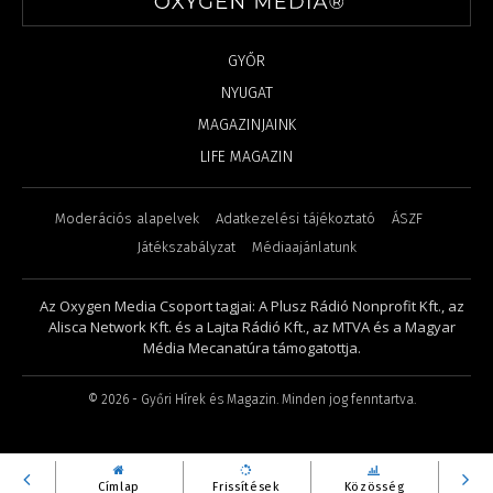
GYŐR
NYUGAT
MAGAZINJAINK
LIFE MAGAZIN
Moderációs alapelvek
Adatkezelési tájékoztató
ÁSZF
Játékszabályzat
Médiaajánlatunk
Az Oxygen Media Csoport tagjai: A Plusz Rádió Nonprofit Kft., az
Alisca Network Kft. és a Lajta Rádió Kft., az MTVA és a Magyar
Média Mecanatúra támogatottja.
©
2026
- Győri Hírek és Magazin. Minden jog fenntartva.
Címlap
Frissítések
Közösség