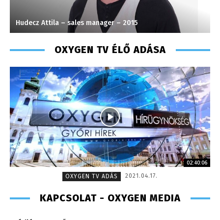
Hudecz Attila – sales manager – 2015
V
OXYGEN TV ÉLŐ ADÁSA
02:40:06
2021.04.17.
OXYGEN TV ADÁS
KAPCSOLAT - OXYGEN MEDIA