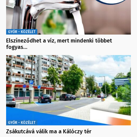
GYŐR - KÖZÉLET
Elszíneződhet a víz, mert mindenki többet
fogyas…
GYŐR - KÖZÉLET
Zsákutcává válik ma a Kálóczy tér