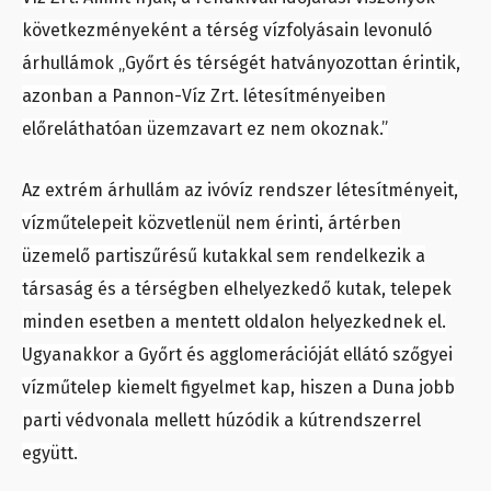
következményeként a térség vízfolyásain levonuló
árhullámok „Győrt és térségét hatványozottan érintik,
azonban a Pannon-Víz Zrt. létesítményeiben
előreláthatóan üzemzavart ez nem okoznak.”
Az extrém árhullám az ivóvíz rendszer létesítményeit,
vízműtelepeit közvetlenül nem érinti, ártérben
üzemelő partiszűrésű kutakkal sem rendelkezik a
társaság és a térségben elhelyezkedő kutak, telepek
minden esetben a mentett oldalon helyezkednek el.
Ugyanakkor a Győrt és agglomerációját ellátó szőgyei
vízműtelep kiemelt figyelmet kap, hiszen a Duna jobb
parti védvonala mellett húzódik a kútrendszerrel
együtt.