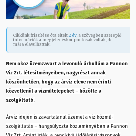
Cikkünk frissítése óta eltelt
2 év
, a szövegben szereplő
információk a megjelenéskor pontosak voltak, de
mára elavulhattak.
Nem okoz üzemzavart a levonuló árhullám a Pannon
Víz Zrt. létesítményeiben, nagyrészt annak
köszönhetően, hogy az árvíz eleve nem érinti
közvetlenül a vízműtelepeket – közölte a
szolgáltató.
Árvíz idején is zavartalanul üzemel a víziközmű-
szolgáltatás – hangsúlyozta közleményében a Pannon
Víz Zrt. Amint írják, a rendkívüli időjárási viszonyok