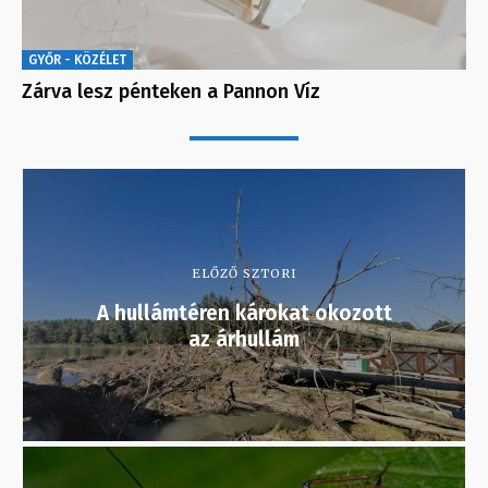
GYŐR - KÖZÉLET
Zárva lesz pénteken a Pannon Víz
ELŐZŐ SZTORI
A hullámtéren károkat okozott
az árhullám